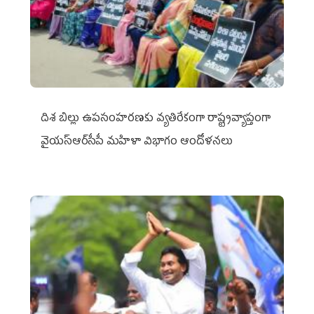
దిశ బిల్లు ఉపసంహరణకు వ్యతిరేకంగా రాష్ట్రవ్యాప్తంగా
వైయ‌స్ఆర్‌సీపీ మహిళా విభాగం ఆందోళనలు