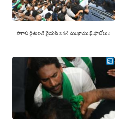
పొగాకు రైతుల‌తో వైయ‌స్ జ‌గ‌న్ ముఖాముఖి..ఫొటోలు2