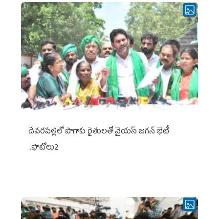
దేవరపల్లిలో పొగాకు రైతులతో వైయస్ జగన్ భేటీ
..ఫొటోలు2