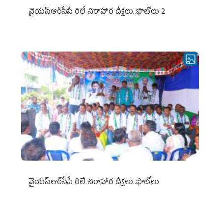
వైయ‌స్ఆర్‌సీపీ రిలే నిరాహార దీక్షలు..ఫొటోలు 2
వైయ‌స్ఆర్‌సీపీ రిలే నిరాహార దీక్షలు..ఫొటోలు