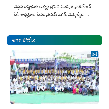
ఎన్డీఏ రాష్ట్ర‌ప‌తి అభ్య‌ర్థి ద్రౌప‌ది ముర్ముతో వైయ‌స్ఆర్
సీపీ అధ్య‌క్షులు, సీఎం వైయ‌స్ జ‌గ‌న్, ఎమ్మెల్యేలు,
ఎంపీల స‌మావేశం
తాజా ఫోటోలు