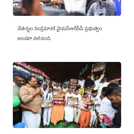
నేతన్నల సంక్షేమానికి వైయ‌స్ఆర్‌సీపీ ప్రభుత్వం
అండగా నిలిచింది