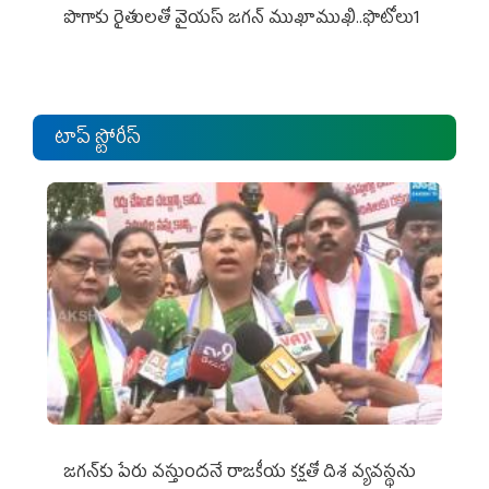
పొగాకు రైతుల‌తో వైయ‌స్ జ‌గ‌న్ ముఖాముఖి..ఫొటోలు1
టాప్ స్టోరీస్
జగన్‌కు పేరు వస్తుందనే రాజకీయ కక్షతో దిశ వ్య‌వ‌స్థ‌ను