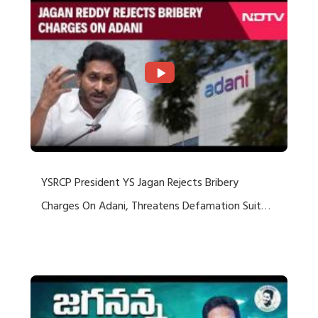
YSRCP President YS Jagan Rejects Bribery
Charges On Adani, Threatens Defamation Suit
Against Media Groups