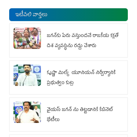
ఇటీవలి వార్తలు
జగన్‌కు పేరు వస్తుందనే రాజకీయ కక్షతో
దిశ వ్య‌వ‌స్థ‌ను రద్దు చేశారు
కృష్ణా మిల్క్‌ యూనియన్‌ నిర్వీర్యానికి
ప్రభుత్వం కుట్ర
వైయ‌స్ జగన్‌ ను తిట్టడానికే కేబినెట్‌
భేటీలు