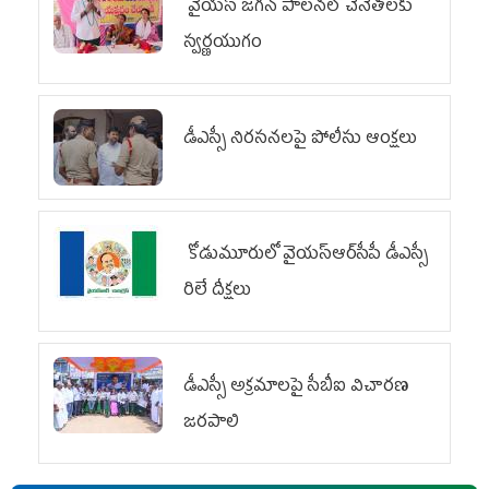
వైయ‌స్ జగన్ పాలనలో చేనేతలకు
స్వర్ణయుగం
డీఎస్సీ నిరసనలపై పోలీసు ఆంక్షలు
కోడుమూరులో వైయ‌స్ఆర్‌సీపీ డీఎస్సీ
రిలే దీక్షలు
డీఎస్సీ అక్రమాలపై సీబీఐ విచారణ
జరపాలి