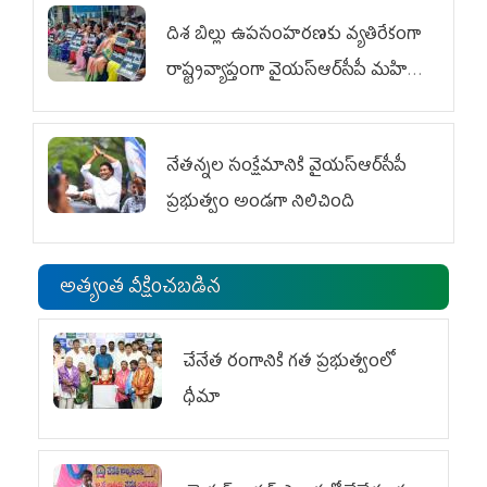
దిశ బిల్లు ఉపసంహరణకు వ్యతిరేకంగా
రాష్ట్రవ్యాప్తంగా వైయ‌స్ఆర్‌సీపీ మహిళా
విభాగం ఆందోళనలు
నేతన్నల సంక్షేమానికి వైయ‌స్ఆర్‌సీపీ
ప్రభుత్వం అండగా నిలిచింది
అత్యంత వీక్షించబడిన
చేనేత రంగానికి గత ప్రభుత్వంలో
ధీమా