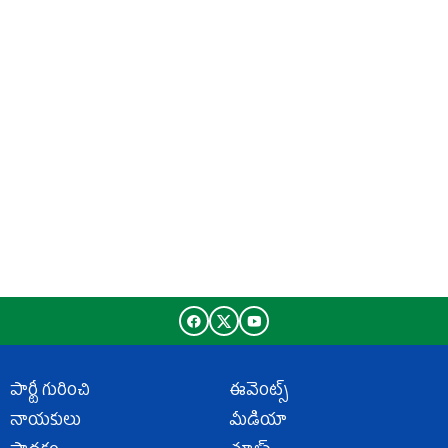
పార్టీ గురించి
ఈవెంట్స్
నాయకులు
మీడియా