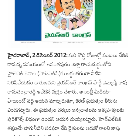
హైదరాబాద్‌, 2 డిసెంబర్‌ 2012:
మరి కొద్ది రోజుల్లో పంటలు చేతికి
రానున్న సమయంలో అనంతపురం జిల్లా రాయదుర్గంలోని
హైలెవెల్ కెనా‌ల్‌ (హెచ్‌ఎల్‌సి)కు అర్ధంతరంగా నీటిని
నిలిపివేయడం దారుణమని వైయస్‌ఆర్‌ కాంగ్రెస్‌ పార్టీ ఎమ్మెల్యే కాపు
రామచంద్రారెడ్డి ఆవేదన వ్యక్తం చేశారు. అసెంబ్లీ మీడియా
పాయింట్‌ వద్ద ఆయన మాట్లాడుతూ, కిరణ్‌ ప్రభుత్వం తీరును
ఎండగట్టారు. ఈ ప్రభుత్వం చర్యలు అన్నదాతలను ఆత్మహత్యలకు
పురికొల్పే విధంగా ఉందని ఆయన దుయ్యబట్టారు. హెచ్‌ఎల్‌సికి
తక్షణమే సాగునీటిని సరఫరా చేసి రైతులను ఆదుకోవాలని కాపు