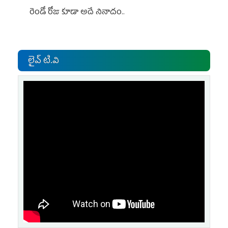
రెండో రోజు కూడా అదే నినాదం..
లైవ్ టి.వి