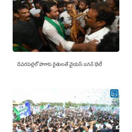
దేవరపల్లిలో పొగాకు రైతులతో వైయస్ జగన్ భేటీ