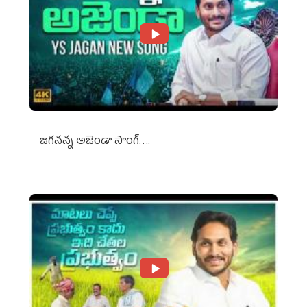
జగనన్న అజెండా సాంగ్….