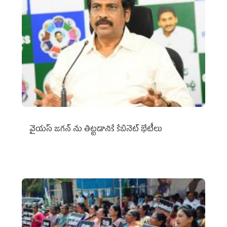
వైయ‌స్ జగన్‌ ను తిట్టడానికే కేబినెట్‌ భేటీలు