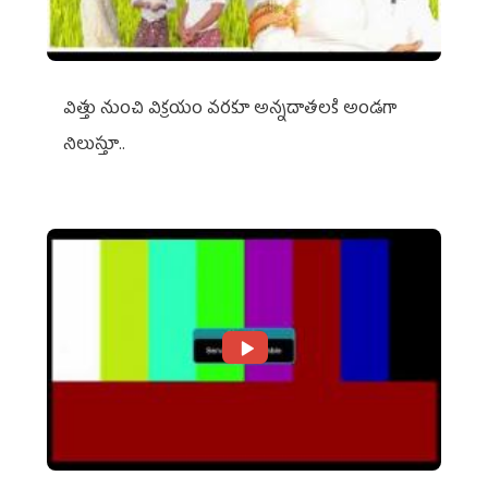
విత్తు నుంచి విక్రయం వరకూ అన్నదాతలకి అండగా
నిలుస్తూ..