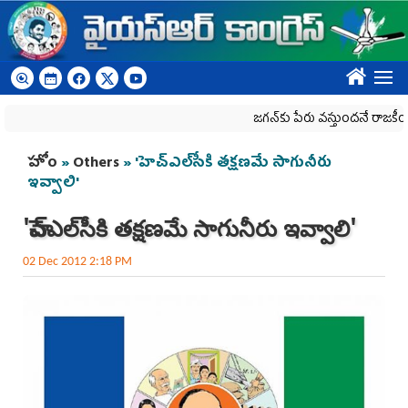
Skip to main content
????
జగన్‌కు పేరు వస్తుందనే రాజకీయ కక్షతో దిశ
You are here
హోం
»
Others
» 'హెచ్ఎ‌ల్‌సీకి తక్షణమే సాగునీరు
ఇవ్వాలి'
'హెచ్ఎ‌ల్‌సీకి తక్షణమే సాగునీరు ఇవ్వాలి'
02 Dec 2012 2:18 PM