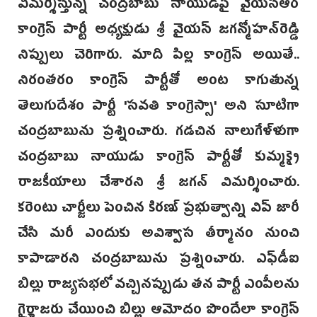
విమర్శిస్తున్న చంద్రబాబు నాయుడిపై వైయస్ఆర్‌
కాంగ్రెస్‌ పార్టీ అధ్యక్షుడు శ్రీ వైయస్‌ జగన్మోహన్‌రెడ్డి
నిప్పులు చెరిగారు. మాది పిల్ల కాంగ్రెస్‌ అయితే..
నిరంతరం కాంగ్రెస్‌ పార్టీతో అంట కాగుతున్న
తెలుగుదేశం పార్టీ 'సవతి కాంగ్రెస్సా' అని సూటిగా
చంద్రబాబును ప్రశ్నించారు. గడచిన నాలుగేళ్ళుగా
చంద్రబాబు నాయుడు కాంగ్రెస్‌ పార్టీతో కుమ్మక్కై
రాజకీయాలు చేశారని శ్రీ జగన్‌ విమర్శించారు.
కరెంటు చార్జీలు పెంచిన కిరణ్‌ ప్రభుత్వాన్ని విప్‌ జారీ
చేసి మరీ ఎందుకు అవిశ్వాస తీర్మానం నుంచి
కాపాడారని చంద్రబాబును ప్రశ్నించారు. ఎఫ్‌డీఐ
బిల్లు రాజ్యసభలో వచ్చినప్పుడు తన పార్టీ ఎంపీలను
గైర్హాజరు చేయించి బిల్లు ఆమోదం పొందేలా కాంగ్రెస్‌