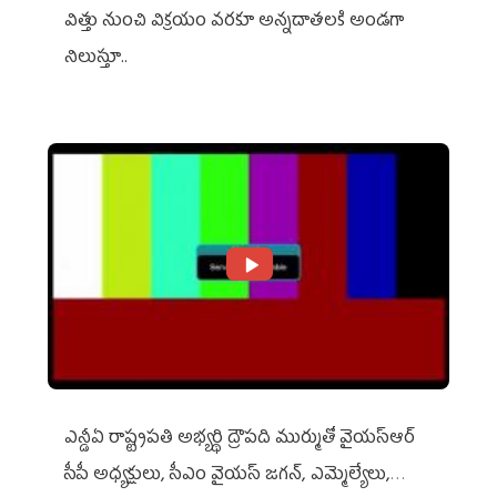
విత్తు నుంచి విక్రయం వరకూ అన్నదాతలకి అండగా
నిలుస్తూ..
ఎన్డీఏ రాష్ట్ర‌ప‌తి అభ్య‌ర్థి ద్రౌప‌ది ముర్ముతో వైయ‌స్ఆర్
సీపీ అధ్య‌క్షులు, సీఎం వైయ‌స్ జ‌గ‌న్, ఎమ్మెల్యేలు,