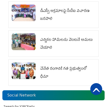
డీఎస్సీ అక్రమాలపై సీబీఐ విచారణ
జరపాలి
ఎన్నికల హామీలను వెంటనే అమలు
చేయాలి
చేనేత రంగానికి గత ప్రభుత్వంలో
ధీమా
Social Network
Tweets by YSRCParty