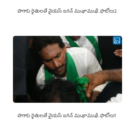
పొగాకు రైతుల‌తో వైయ‌స్ జ‌గ‌న్ ముఖాముఖి..ఫొటోలు2
పొగాకు రైతుల‌తో వైయ‌స్ జ‌గ‌న్ ముఖాముఖి..ఫొటోలు1