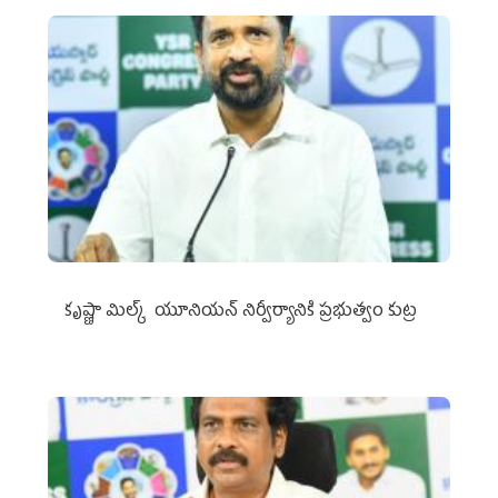
కృష్ణా మిల్క్‌ యూనియన్‌ నిర్వీర్యానికి ప్రభుత్వం కుట్ర