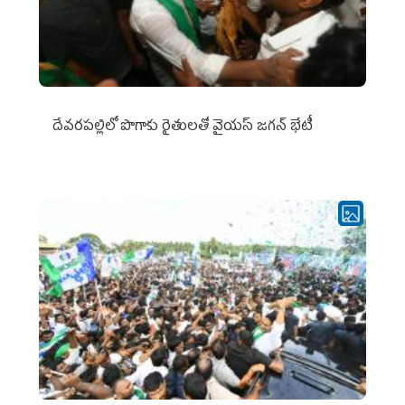
దేవరపల్లిలో పొగాకు రైతులతో వైయస్ జగన్ భేటీ