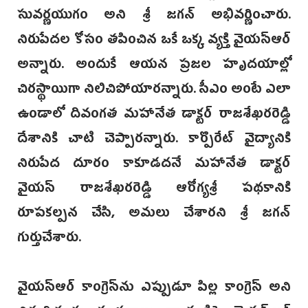
సువర్ణయుగం అని శ్రీ జగన్‌ అభివర్ణించారు.
నిరుపేదల కోసం తపించిన ఒకే ఒక్క వ్యక్తి వైయస్ఆర్‌
అన్నారు. అందుకే ఆయన ప్రజల హృదయాల్లో
చిరస్థాయిగా నిలిచిపోయారన్నారు. సీఎం అంటే ఎలా
ఉండాలో దివంగత మహానేత డాక్టర్‌ రాజశేఖరరెడ్డి
దేశానికి చాటి చెప్పారన్నారు. కార్పొరేట్‌ వైద్యానికి
నిరుపేద దూరం కాకూడదనే మహానేత డాక్టర్‌
వైయస్‌ రాజశేఖరరెడ్డి ఆరోగ్యశ్రీ పథకానికి
రూపకల్పన చేసి, అమలు చేశారని శ్రీ జగన్‌
గుర్తుచేశారు.
వైయస్ఆర్‌ కాంగ్రెస్‌ను ఎప్పుడూ పిల్ల కాంగ్రెస్‌ అని