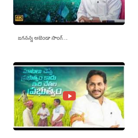
జగనన్న అజెండా సాంగ్….