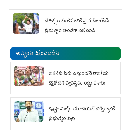
విభాగం ఆందోళనలు
నేతన్నల సంక్షేమానికి వైయ‌స్ఆర్‌సీపీ
ప్రభుత్వం అండగా నిలిచింది
అత్యంత వీక్షించబడిన
జగన్‌కు పేరు వస్తుందనే రాజకీయ
కక్షతో దిశ వ్య‌వ‌స్థ‌ను రద్దు చేశారు
కృష్ణా మిల్క్‌ యూనియన్‌ నిర్వీర్యానికి
ప్రభుత్వం కుట్ర