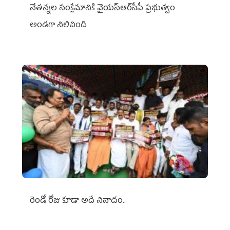
నేతన్నల సంక్షేమానికి వైయ‌స్ఆర్‌సీపీ ప్రభుత్వం
అండగా నిలిచింది
రెండో రోజు కూడా అదే నినాదం..