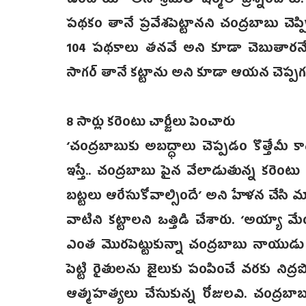
ఉంటాయా అని శ్రీమతి షర్మిల ప్రశ్నించారు
పథకం తానే ప్రవేశపెట్టానని చంద్రబాబు చెప్పి
104 పథకాలు తనవే అని కూడా చెబుతారనే అను
సాగర్ తానే కట్టాను అని కూడా ఆయన చెప్పగల 
8 సార్లు కరెంటు చార్జీలు పెంచారు
‘చంద్రబాబుకు అబద్ధాలు చెప్పడం కొత్తేమీ 
ఇస్తే.. చంద్రబాబు పైన వేలాడుతున్న కరెంటు
బట్టలు ఆరేసుకోవాల్సిందే’ అని హేళన చేసి మాట్ల
వాటిని కట్టాలని ఒత్తిడి చేశారు. ‘అయ్యా మ
ఎంత మొరపెట్టుకున్నా చంద్రబాబు నాయుడు వినల
పెట్టి రైతులను జైలుకు పంపించే వరకు నిద
ఆత్మహత్యలు చేసుకున్న రోజులవి. చంద్రబా