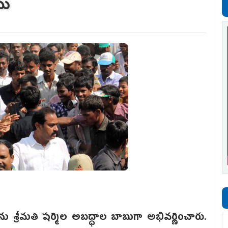
బు
శ్రీమతి షర్మిల అబద్ధాల బాబుగా అభివర్ణించారు.