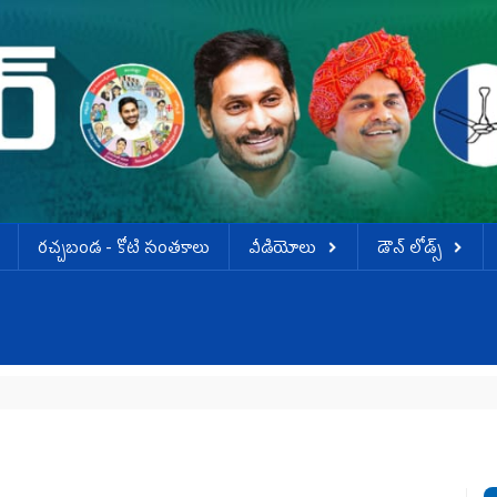
ర‌చ్చ‌బండ‌ - కోటి సంత‌కాలు
వీడియోలు
డౌన్ లోడ్స్