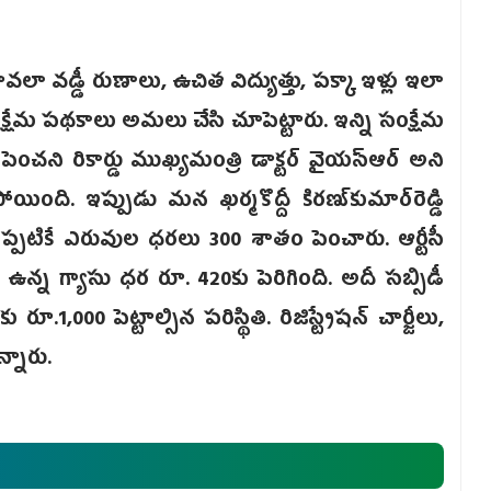
పావలా వడ్డీ రుణాలు, ఉచిత విద్యుత్తు, పక్కా ఇళ్లు ఇలా
 పథకాలు అమలు చేసి చూపెట్టారు. ఇన్ని సంక్షేమ
చని రికార్డు ముఖ్యమంత్రి డాక్టర్ వైయస్ఆర్ అని
ింది. ఇప్పుడు మన ఖర్మకొద్దీ కిరణ్‌కుమార్‌రెడ్డి
ప్పటికే ఎరువుల ధరలు 300 శాతం పెంచారు. ఆర్టీసీ
5 ఉన్న గ్యాసు ధర రూ. 420కు పెరిగింది. అదీ సబ్సిడీ
రూ.1,000 పెట్టాల్సిన పరిస్థితి. రిజిస్ట్రేషన్ చార్జీలు,
న్నారు.