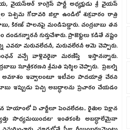
యస్ఆర్ కాంగ్రెస్ పార్టీ అధ్యక్షుడు శ్రీ వైయస్
ిల పశ్చిమ గోదావరి జిల్లా ఉండిలో శుక్రవారం రాత్రి
బు, కిరణ్ పాలనపై మండిపడ్డారు. చంద్రబాబు తన
గన్నారనీ గుర్తుచేశారు. ప్రాజెక్టులు కడితే నష్టం
షయాన్ని ఎవరూ మరువలేదనీ, మరువలేరనీ ఆమె చెప్పారు.
న్ వచ్చే వాళ్లెవరైనా మరణిస్తే ఇస్తానన్నారు.
ాబు సూత్రీకరణని శ్రీమతి షర్మిల చెప్పారు. ప్రజల్ని
లీ అవకాశం ఇవ్వాలంటూ ఇటీవల పాదయాత్ర చేరని
న బాబు ఇప్పుడు పచ్చి అబద్ధాలను ప్రచారం చేయడం
ు తన హయాంలో ఏ చార్జీలూ పెంచలేదట.. రైతుల పక్షాన
యుత్తు సాధ్యమయిందట' ఇంతకంటే అబద్ధాలేమైనా