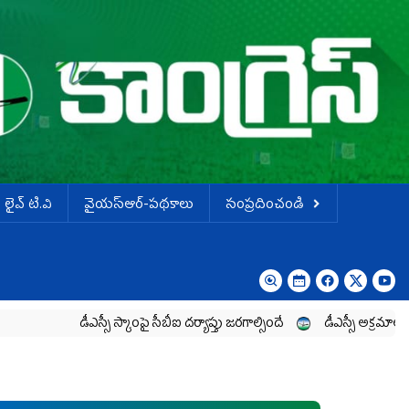
లైవ్ టి.వి
వైయస్ఆర్-పథకాలు
సంప్రదించండి
డీఎస్సీ స్కాంపై సీబీఐ దర్యాప్తు జరగాల్సిందే
డీఎస్సీ అక్రమాలపై పోరాటాన్న