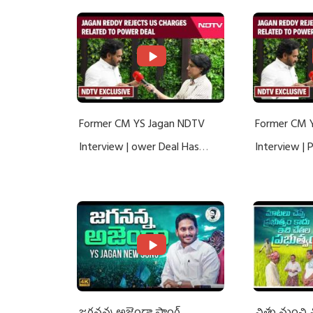
Former CM YS Jagan NDTV
Former CM 
Interview | ower Deal Has
Interview |
Nothing To Do With Adani: YS
Nothing To 
Jagan Rejects US Charges
Jagan Rejec