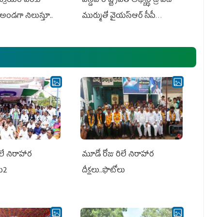
 విక్రయం వరకూ
ఎన్డీఏ రాష్ట్ర‌ప‌తి అభ్య‌ర్థి ద్రౌప‌ది
అండగా నిలుస్తూ..
ముర్ముతో వైయ‌స్ఆర్ సీపీ
అధ్య‌క్షులు, సీఎం వైయ‌స్ జ‌గ‌న్,
ఎమ్మెల్యేలు, ఎంపీల స‌మావేశం
లే నిరాహార
మూడో రోజు రిలే నిరాహార
లు2
దీక్షలు..ఫొటోలు