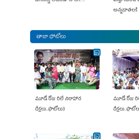
జగనన్న అజెండా సాంగ్….
విత్తు నుంచి
అన్నదాతలకి 
తాజా ఫోటోలు
మూడో రోజు రిలే నిరాహార
మూడో రోజు రి
దీక్షలు..ఫొటోలు3
దీక్షలు..ఫొటో