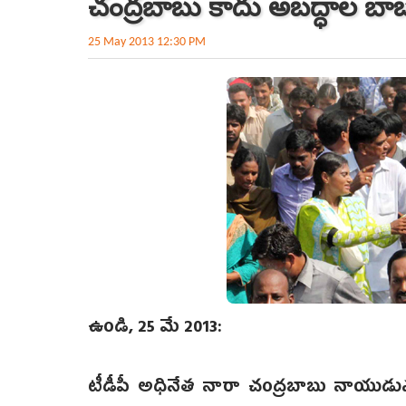
చంద్రబాబు కాదు అబద్ధాల బా
25 May 2013 12:30 PM
ఉండి, 25 మే 2013:
టీడీపీ అధినేత నారా చంద్రబాబు నాయుడును 