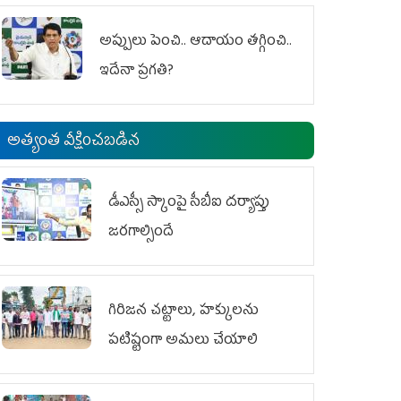
అప్పులు పెంచి.. ఆదాయం తగ్గించి..
ఇదేనా ప్రగతి?
అత్యంత వీక్షించబడిన
డీఎస్సీ స్కాంపై సీబీఐ దర్యాప్తు
జరగాల్సిందే
గిరిజన చట్టాలు, హక్కులను
పటిష్టంగా అమలు చేయాలి