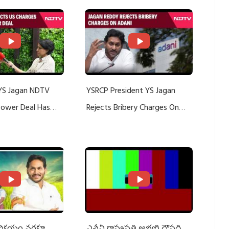
YS Jagan NDTV
YSRCP President YS Jagan
 Power Deal Has
Rejects Bribery Charges On
Do With Adani: YS
Adani, Threatens Defamation
ts US Charges
Suit Against Media Groups