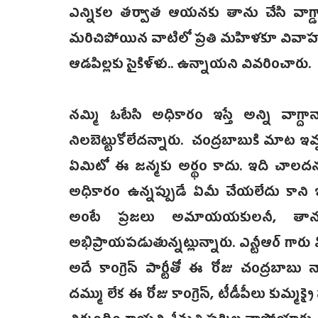
ఎన్నికల తర్వాత ఆయనకు తాను చేసి వాగ్డాన
మరిచిపోయిన వాటిలో ప్రతి మహిళకూ వివ
ఆడపిల్లకు సైకిళ్ళు.. ఉన్నాయని వివరించారు.
నమ్మి ఓటేసి అధికారం ఇస్తే అన్ని వాగ్దా
నిలబెట్టుకోలేదన్నారు. చంద్రబాబుకి మా
ఏమిటో ఈ జన్మకు అర్థం కాదు. ఇది చాలదన్నట్
అధికారం ఉన్నప్పుడే ఏమీ చేయలేదు కాని ఇప్
అంటే ప్రజలు అమాయయకులనీ, తాను 
అభిప్రాయపడుతున్నట్లున్నారు. ఎన్టీఆర్ గారు ఏ కా
అదే కాంగ్రెస్ పార్టీతో ఈ రోజు చంద్రబాబ
దమ్ము లేక ఈ రోజు కాంగ్రెస్, టీడీపీలు కుమ్మక్