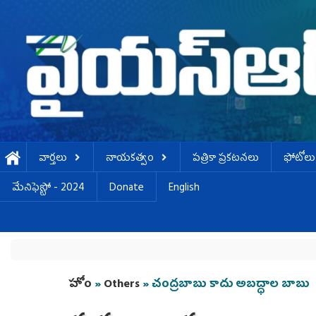
Skip to main content
వార్తలు
నాయకత్వం
పత్రికా ప్రకటనలు
ఫోటోలు
మేనిఫెస్టో - 2024
Donate
English
You are here
హోం
»
Others
» చంద్రబాబు కాదు అబద్ధాల బాబు