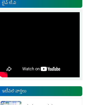
లైవ్ టి.వి
ఇటీవలి వార్తలు