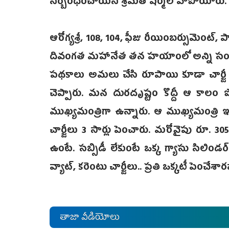
నిర్బంధించాయని శ్రీమతి షర్మిల వాపోయారు.
ఆరోగ్యశ్రీ, 108, 104, ఫీజు రీయింబర్సుమెంట్, 
దివంగత మహానేత తన హయాంలో అన్ని సంక్షేమ
పథకాలు అమలు చేసి రూపాయి కూడా చార్జీ పెం
చెప్పారు. మన దురదృష్టం కొద్దీ ఆ కాలం పోయ
ముఖ్యమంత్రిగా ఉన్నారు. ఆ ముఖ్యమంత్రి ఇ
చార్జీలు 3 సార్లు పెంచారు. మరోవైపు రూ. 30
ఉంటే. సబ్సిడీ లేకుంటే ఒక్క గ్యాసు సిలిండర్‌కు 
వ్యాట్, కరెంటు చార్జీలు.. ప్రతి ఒక్కటీ పెంచేశార
తాజా వీడియోలు