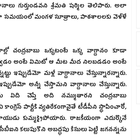
ాలు గుర్తుండవని శ్రీమతి షర్మిల తెలిపారు. అలా
ాహ సమయంలో మంగళ సూత్రాలు, పాఠశాలలకు వెళ్ళే
నాల్లో చంద్రబాబు ఒక్కటంటే ఒక్క వాగ్దానం కూడా
ట ఇవ్వడం అంటే ఏమిటో ఆ మీట మీద నిలబడడం అంటే
టు ఇప్పుడేమో మళ్లీ వాగ్దానాలు చేస్తున్నారన్నారు.
పుడేమో అన్నీ చేస్తామని వాగ్దానాలు చేస్తున్నారు.
ఏది చెప్తే అది నమ్ముతారని చంద్రబాబు
ంగ్రెస్ పార్టీకి వ్యతిరేకంగానైతే టీడీపీని స్థాపించారో,
ు నాయుడు కుమ్మక్కైపోయారు. రాజకీయంగా ఎదుర్కొనే
కై సీబీఐని కలుపుకొని అబద్ధపు కేసులు పెట్టి జగనన్నను