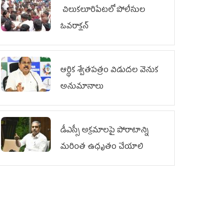
చిలుక‌లూరిపేట‌లో పోలీసుల
ఓవ‌రాక్ష‌న్‌
ఆర్థిక శ్వేతపత్రం విడుదల వెనుక
అనుమానాలు
డీఎస్సీ అక్రమాలపై పోరాటాన్ని
మరింత ఉధృతం చేయాలి