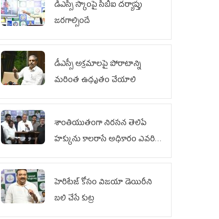
డీఎస్సీ స్కాంపై సీబీఐ దర్యాప్తు
జరగాల్సిందే
డీఎస్సీ అక్రమాలపై పోరాటాన్ని
మరింత ఉధృతం చేయాలి
శాంతియుతంగా నిరసన తెలిపే
హక్కును కాలరాసే అధికారం ఎవరికీ
లేదు
హెరిటేజ్ కోసం విజయా డెయిరీని
బలి చేసే కుట్ర‌