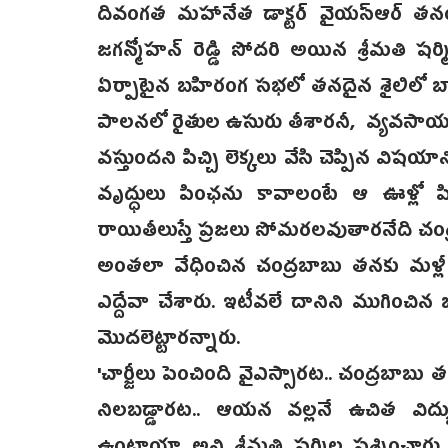
దివంగత మహానేత డాక్టర్ వైయస్ఆర్ తనయ, వై
జగన్మోహన్‌ రెడ్డి సోదరి అయిన శ్రీమతి షర్మ
ఏర్పాటైన బహిరంగ సభలో తనదైన శైలిలో బా
పాలనలో రైతుల ఉసురు తీశారనీ, వ్యవసాయం దండ
వస్తుందని పిచ్చి లెక్కలు వేసి చెప్పిన వి
వృద్ధులు పింఛను కావాలంటే ఆ ఊళ్లో పింఛ
రాయితీలుస్తే ప్రజలు సోమరలవుతారనేది చంద్రబ
అంతలా వేధించిన చంద్రబాబు తనకు మళ్
ఎద్దేవా చేశారు. ఇటీవలే దానిని ముగించి
మొదలెట్టారన్నారు.
'చార్జీలు పెంచింది వైఎస్సారట.. చంద్రబాబ
నిలబడ్డారట.. ఆయన వల్లనే ఉచిత విద్