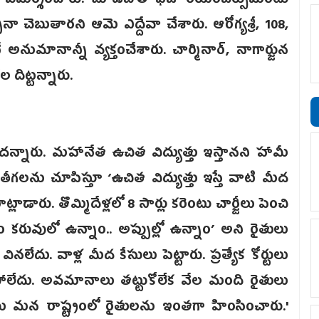
. విమర్శించారు. చూడబోతే ఫీజు రీయింబర్సుమెంటు
నా చెబుతారని ఆమె ఎద్దేవా చేశారు. ఆరోగ్యశ్రీ, 108,
మానాన్నీ వ్యక్తంచేశారు. చార్మినార్, నాగార్జున
దిట్టన్నారు.
కాదన్నారు. మహానేత ఉచిత విద్యుత్తు ఇస్తానని హామీ
 తీగలను చూపిస్తూ ‘ఉచిత విద్యుత్తు ఇస్తే వాటి మీద
ాడారు. తొమ్మిదేళ్లలో 8 సార్లు కరెంటు చార్జీలు పెంచి
ేం కరువులో ఉన్నాం.. అప్పుల్లో ఉన్నాం’ అని రైతులు
ేదు. వాళ్ల మీద కేసులు పెట్టారు. ప్రత్యేక కోర్టులు
్రపోలేదు. అవమానాలు తట్టుకోలేక వేల మంది రైతులు
బు మన రాష్ట్రంలో రైతులను ఇంతగా హింసించారు.'