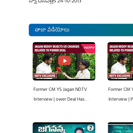
సాక్షి దినపత్రిక 24-10-2013
తాజా వీడియోలు
Former CM YS Jagan NDTV
Former CM 
Interview | ower Deal Has
Interview |
Nothing To Do With Adani: YS
Nothing To 
Jagan Rejects US Charges
Jagan Rejec