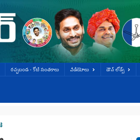
ర‌చ్చ‌బండ‌ - కోటి సంత‌కాలు
వీడియోలు
డౌన్ లోడ్స్
వె
ి