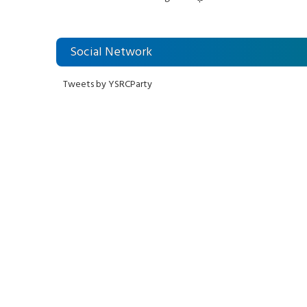
విరుద్ధం
లోకేశ్ కుట్ర
Social Network
Tweets by YSRCParty