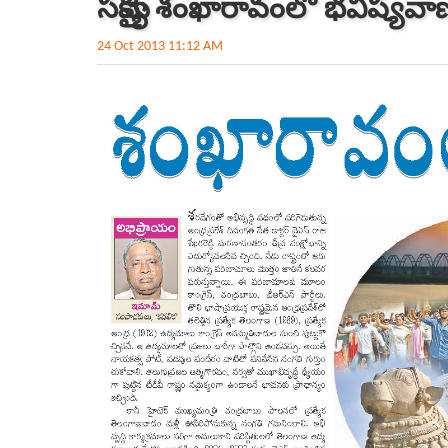
సమైక్య శంఖారావంలో భవిష్యవాణ
24 Oct 2013 11:12 AM