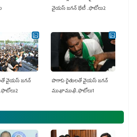
లు
వైయస్ జగన్ భేటీ ..ఫొటోలు2
తో వైయ‌స్ జ‌గ‌న్
పొగాకు రైతుల‌తో వైయ‌స్ జ‌గ‌న్
.ఫొటోలు2
ముఖాముఖి..ఫొటోలు1