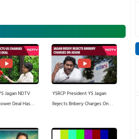
YS Jagan NDTV
YSRCP President YS Jagan
 Power Deal Has
Rejects Bribery Charges On
Do With Adani: YS
Adani, Threatens Defamation
ts US Charges
Suit Against Media Groups