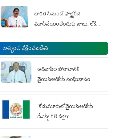
భారతి సిమెంట్ ఫ్యాక్టరీని
మూసివేయించేందుకు బాబు, లోకేశ్
కుట్ర
అత్యంత వీక్షించబడిన
ఆదివాసీల పోరాటానికి
వైయ‌స్ఆర్‌సీపీ సంఘీభావం
కోడుమూరులో వైయ‌స్ఆర్‌సీపీ
డీఎస్సీ రిలే దీక్షలు