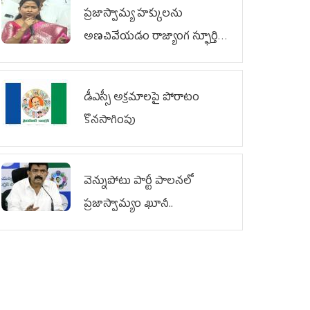
ప్రజాస్వామ్య హక్కులను
అణచివేయడం రాజ్యాంగ స్ఫూర్తికి
విరుద్ధం
డీఎస్సీ అక్రమాలపై పోరాటం
కొనసాగింపు
వెన్నుపోటు పార్టీ పాలనలో
ప్రజాస్వామ్యం ఖూనీ..