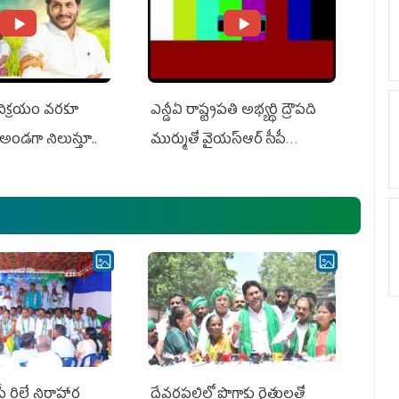
 విక్రయం వరకూ
ఎన్డీఏ రాష్ట్ర‌ప‌తి అభ్య‌ర్థి ద్రౌప‌ది
అండగా నిలుస్తూ..
ముర్ముతో వైయ‌స్ఆర్ సీపీ
అధ్య‌క్షులు, సీఎం వైయ‌స్ జ‌గ‌న్,
ఎమ్మెల్యేలు, ఎంపీల స‌మావేశం
పీ రిలే నిరాహార
దేవరపల్లిలో పొగాకు రైతులతో