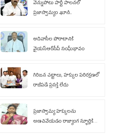
వెన్నుపోటు పార్టీ పాలనలో
ప్రజాస్వామ్యం ఖూనీ..
ఆదివాసీల పోరాటానికి
వైయ‌స్ఆర్‌సీపీ సంఘీభావం
గిరిజన చట్టాలు, హక్కుల పరిరక్షణలో
రాజీపడే ప్రసక్తే లేదు
ప్రజాస్వామ్య హక్కులను
అణచివేయడం రాజ్యాంగ స్ఫూర్తికి
విరుద్ధం