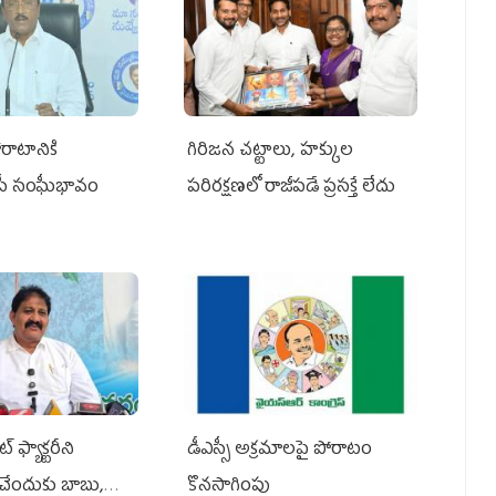
రాటానికి
గిరిజన చట్టాలు, హక్కుల
ీపీ సంఘీభావం
పరిరక్షణలో రాజీపడే ప్రసక్తే లేదు
 ఫ్యాక్టరీని
డీఎస్సీ అక్రమాలపై పోరాటం
ేందుకు బాబు,
కొనసాగింపు