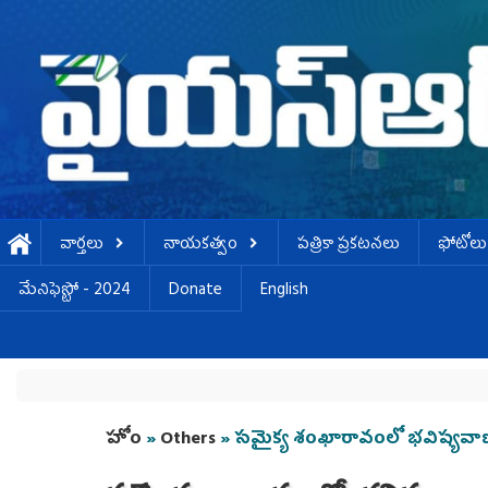
Skip to main content
వార్తలు
నాయకత్వం
పత్రికా ప్రకటనలు
ఫోటోలు
మేనిఫెస్టో - 2024
Donate
English
You are here
హోం
»
Others
» సమైక్య శంఖారావంలో భవిష్యవాణ