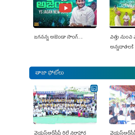
జగనన్న అజెండా సాంగ్….
విత్తు నుంచి
అన్నదాతలకి 
తాజా ఫోటోలు
వైయ‌స్ఆర్‌సీపీ రిలే నిరాహార
వైయ‌స్ఆర్‌సీ