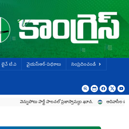
లైవ్ టి.వి
వైయస్ఆర్-పథకాలు
సంప్రదించండి
న్నుపోటు పార్టీ పాలనలో ప్రజాస్వామ్యం ఖూనీ..
ఆదివాసీల పోరాటానికి వైయ‌స