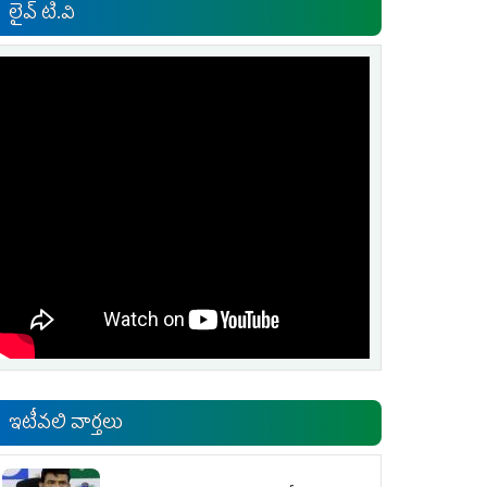
లైవ్ టి.వి
ఇటీవలి వార్తలు