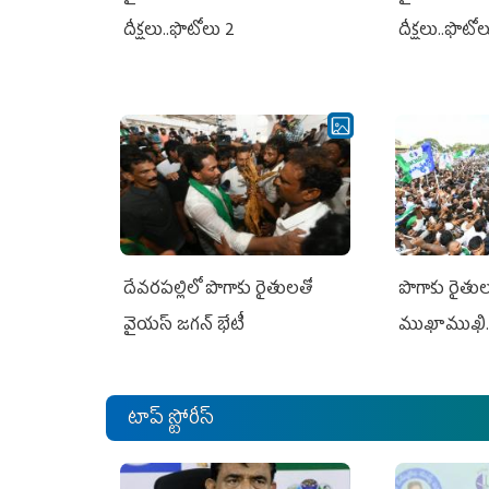
దీక్షలు..ఫొటోలు 2
దీక్షలు..ఫొటో
దేవరపల్లిలో పొగాకు రైతులతో
పొగాకు రైతుల‌
వైయస్ జగన్ భేటీ
ముఖాముఖి.
టాప్ స్టోరీస్