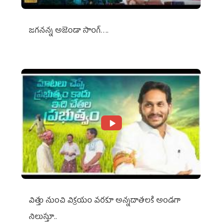
జగనన్న అజెండా సాంగ్….
విత్తు నుంచి విక్రయం వరకూ అన్నదాతలకి అండగా
నిలుస్తూ..