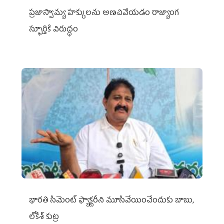
ప్రజాస్వామ్య హక్కులను అణచివేయడం రాజ్యాంగ
స్ఫూర్తికి విరుద్ధం
భారతి సిమెంట్ ఫ్యాక్టరీని మూసివేయించేందుకు బాబు,
లోకేశ్ కుట్ర