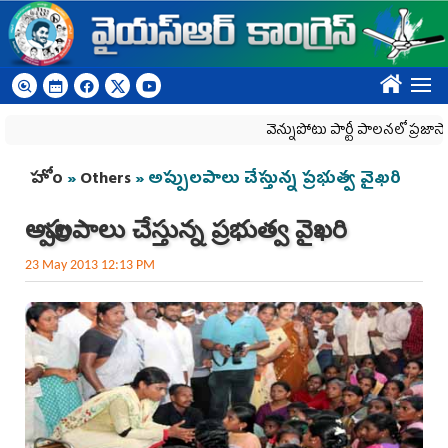
Skip to main content
????
వెన్నుపోటు పార్టీ పాలనలో ప్రజాస్వామ్యం 
You are here
హోం
»
Others
» అప్పులపాలు చేస్తున్న ప్రభుత్వ వైఖరి
అప్పులపాలు చేస్తున్న ప్రభుత్వ వైఖరి
23 May 2013 12:13 PM