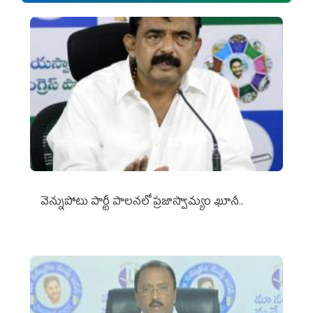
వెన్నుపోటు పార్టీ పాలనలో ప్రజాస్వామ్యం ఖూనీ..