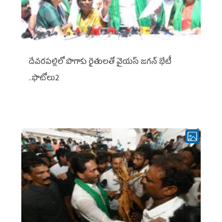
దేవరపల్లిలో పొగాకు రైతులతో వైయస్ జగన్ భేటీ
..ఫొటోలు2