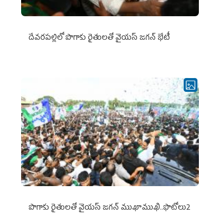
దేవరపల్లిలో పొగాకు రైతులతో వైయస్ జగన్ భేటీ
పొగాకు రైతుల‌తో వైయ‌స్ జ‌గ‌న్ ముఖాముఖి..ఫొటోలు2