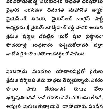
వంతపాడుతున్న తెలుగుదేశం అధినేత చంద్రబాబు
వైఖరికి నిరసనగా దివంగత మహానేత డాక్టర్
వైయస్ఆర్ తనయ, వైయస్ఆర్ కాంగ్రెస్ పార్టీ
అధ్యక్షుడు శ్రీ వైయస్ జగన్మోహన్‌ రెడ్డి సోదరి అయిన
శ్రీమతి షర్మిల చేపట్టిన ‘మరో ప్రజా ప్రస్థానం’
పాదయాత్ర బుధవారం పశ్చిమగోదావరి జిల్లా
తాడేపల్లిగూడెం నియోజకవర్గంలో సాగింది.
పెంటపాడు మండలం యానాలపల్లిలో రైతులు
శ్రీమతి షర్మిలకు తమ బాధలు చెప్పుకున్నారు. ఎకరం
పొలం సాగు చేయడానికి రూ.22 వేలు
ఖర్చవుతుందనీ, కానీ తమకు ఏమీ మిగలడం లేదనీ,
అప్పులే మిగులుతున్నాయనీ వాపోయారు. పండిన