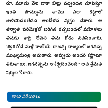
రూ. మూడు వేల దాకా బిల్లు వచ్చిందని చూపిస్తూ
ఇంత సొమ్మును తాము ఎలా కట్టాలో
తెలియడంలేదని ఆందోళన వ్యక్తం చేశారు. ఆ
తర్వాత పరిమెళ్లలో జరిగిన రచ్చబండలో మహిళలు
తమకు ఇళ్లు లేవని తమ గోడు వినిపించారు.
‘త్వరలోనే మళ్లీ రాబోయే రాజన్న రాజ్యంలో జగనన్న
ముఖ్యమంత్రి అవుతారు. అప్పుడు అందరి కష్టాలూ
తీరుతాయి. జగనన్నను ఆశీర్వదించండి’’ అని శ్రీమతి
షర్మిల కోరారు.
తాజా వీడియోలు