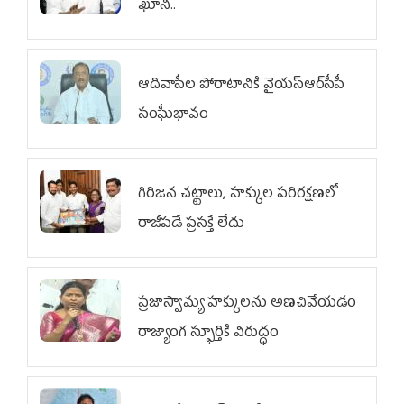
ఖూనీ..
ఆదివాసీల పోరాటానికి వైయ‌స్ఆర్‌సీపీ
సంఘీభావం
గిరిజన చట్టాలు, హక్కుల పరిరక్షణలో
రాజీపడే ప్రసక్తే లేదు
ప్రజాస్వామ్య హక్కులను అణచివేయడం
రాజ్యాంగ స్ఫూర్తికి విరుద్ధం