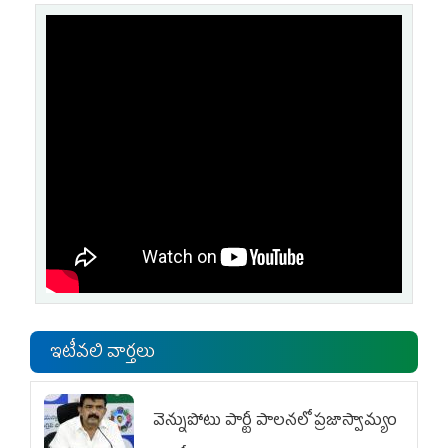
ఇటీవలి వార్తలు
వెన్నుపోటు పార్టీ పాలనలో ప్రజాస్వామ్యం