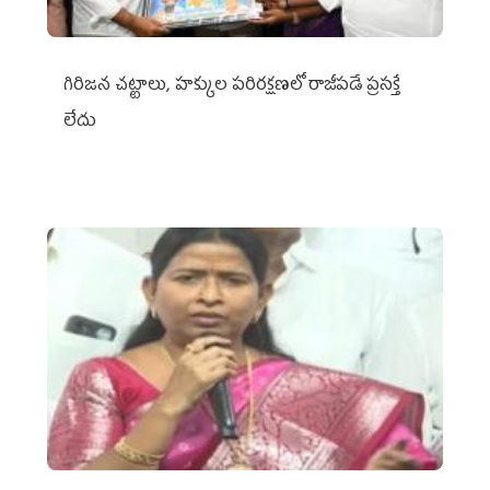
గిరిజన చట్టాలు, హక్కుల పరిరక్షణలో రాజీపడే ప్రసక్తే
లేదు