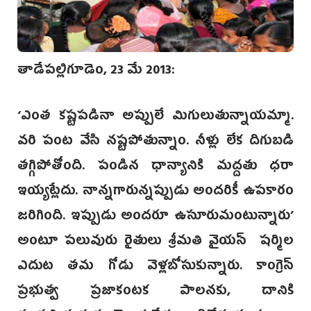
తాడేపల్లిగూడెం, 23 మే 2013:
‘ఎంత కష్టపడినా అప్పులే మిగులుతున్నాయమ్మా.
వరి పంట వేసి నష్టపోతున్నాం. నీళ్లు లేక దిగుబడి
తగ్గిపోతోంది. పండిన ధాన్యానికి మద్దతు ధరా
ఇయ్యట్లేదు. నాన్నగారున్నప్పుడు అందరికీ ఉపకారం
జరిగింది. ఇప్పుడు అందరూ ఉసూరుమంటున్నారు’
అంటూ పలువురు రైతులు శ్రీమతి వైయస్ షర్మిల
ఎదుట తమ గోడు వెళ్లబోసుకున్నారు. కాంగ్రెస్
ప్రభుత్వ ప్రజాకంటక పాలనకు, దానికి