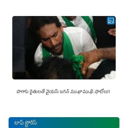
పొగాకు రైతుల‌తో వైయ‌స్ జ‌గ‌న్ ముఖాముఖి..ఫొటోలు1
టాప్ స్టోరీస్