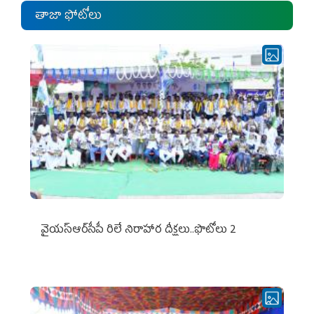
తాజా ఫోటోలు
వైయ‌స్ఆర్‌సీపీ రిలే నిరాహార దీక్షలు..ఫొటోలు 2