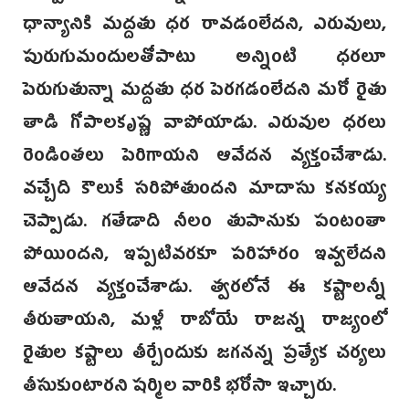
ధాన్యానికి మద్దతు ధర రావడంలేదని, ఎరువులు,
పురుగుమందులతోపాటు అన్నింటి ధరలూ
పెరుగుతున్నా మద్దతు ధర పెరగడంలేదని మరో రైతు
తాడి గోపాలకృష్ణ వాపోయాడు. ఎరువుల ధరలు
రెండింతలు పెరిగాయని ఆవేదన వ్యక్తంచేశాడు.
వచ్చేది కౌలుకే సరిపోతుందని మాదాసు కనకయ్య
చెప్పాడు. గతేడాది నీలం తుపానుకు పంటంతా
పోయిందని, ఇప్పటివరకూ పరిహారం ఇవ్వలేదని
ఆవేదన వ్యక్తంచేశాడు. త్వరలోనే ఈ కష్టాలన్నీ
తీరుతాయని, మళ్లీ రాబోయే రాజన్న రాజ్యంలో
రైతుల కష్టాలు తీర్చేందుకు జగనన్న ప్రత్యేక చర్యలు
తీసుకుంటారని షర్మిల వారికి భరోసా ఇచ్చారు.