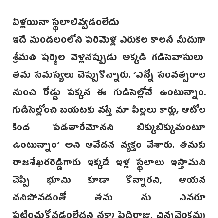
ఏళ్లయినా స్థలాలివ్వడంలేదు
ఇదే మండలంలోని పరిమెళ్ల ఎరుకల కాలనీ మీదుగా
శ్రీమతి షర్మిల వెళ్లినప్పుడు అక్కడి గడిసెవాసులు
తమ సమస్యలు చెప్పుకొన్నారు. ‘ఎన్నో సంవత్సరాల
నుంచి రోడ్డు పక్కన ఈ గుడిసెల్లోనే ఉంటున్నాం.
గుడిసెల్లోంచి బయటకు వస్తే మా పిల్లలు కార్లు, ఆటోల
కింద పడతారేమోనని బిక్కుబిక్కుమంటూ
ఉంటున్నాం’ అని ఆవేదన వ్యక్తం చేశారు. తమకు
రాజశేఖరరెడ్డిగారు ఇక్కడే ఇళ్ల స్థలాలు ఇస్తామని
చెప్పి భూమి కూడా కొన్నారని, ఆయన
చనిపోవడంతో తమ ను ఎవరూ
పట్టించుకోవడంలేదని నక్కా పెద్దిరాజు, చిన్నవెంకమ్మ