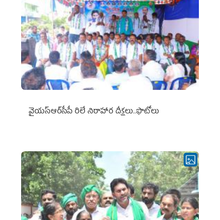
వైయ‌స్ఆర్‌సీపీ రిలే నిరాహార దీక్షలు..ఫొటోలు