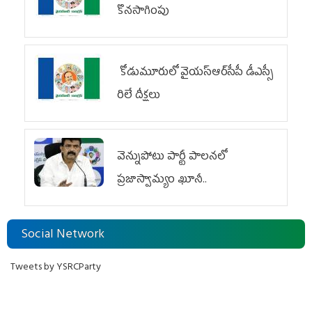
కొనసాగింపు
కోడుమూరులో వైయ‌స్ఆర్‌సీపీ డీఎస్సీ
రిలే దీక్షలు
వెన్నుపోటు పార్టీ పాలనలో
ప్రజాస్వామ్యం ఖూనీ..
Social Network
Tweets by YSRCParty