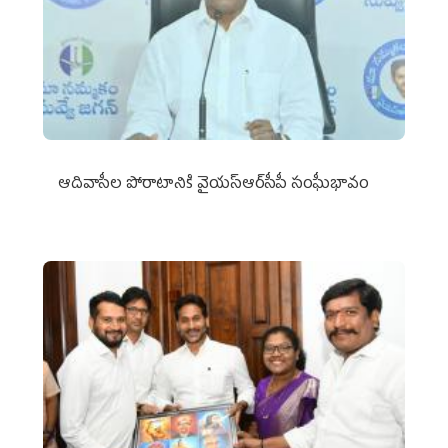
ఆదివాసీల పోరాటానికి వైయ‌స్ఆర్‌సీపీ సంఘీభావం