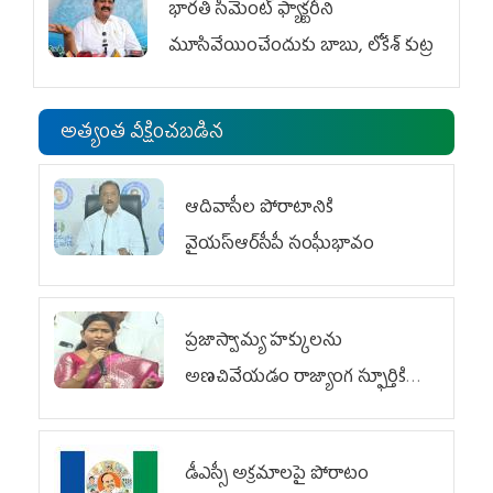
భారతి సిమెంట్ ఫ్యాక్టరీని
మూసివేయించేందుకు బాబు, లోకేశ్ కుట్ర
అత్యంత వీక్షించబడిన
ఆదివాసీల పోరాటానికి
వైయ‌స్ఆర్‌సీపీ సంఘీభావం
ప్రజాస్వామ్య హక్కులను
అణచివేయడం రాజ్యాంగ స్ఫూర్తికి
విరుద్ధం
డీఎస్సీ అక్రమాలపై పోరాటం