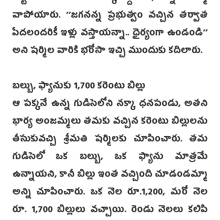
వాపోయారు. ‘‘జగనన్న ప్రభుత్వం వచ్చిన తర్వాత
పేదలందరికీ ఇళ్లు వస్తాయన్నా.. ధైర్యంగా ఉండండి’’
అని షర్మిల వారికి భరోసా ఇచ్చి ముందుకు కదిలారు.
బల్బు, ఫ్యానుకు 1,700 కరెంటు బిల్లు
ఆ పక్కనే ఉన్న గుడిసెలోని నక్కా ధనపండు, అతని
భార్య అంజమ్మలు తమకు వచ్చిన కరెంటు బిల్లులను
తీసుకువచ్చి శ్రీమతి షర్మిలకు చూపించారు. తమ
గుడిసెలో ఒక బల్బు, ఒక ఫ్యాను మాత్రమే
ఉన్నాయని, కానీ బిల్లు ఇంత వచ్చింది చూడండమ్మా
అన్ని చూపించారు. ఒక నెల రూ.1,200, మరో నెల
రూ. 1,700 బిల్లులు వచ్చాయి. రెండు నెలలు కలిపి