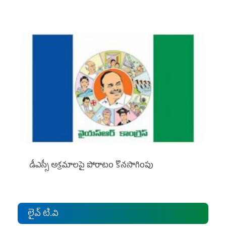
డీఎస్సీ అక్రమాలపై పోరాటం కొనసాగింపు
లైవ్ టి.వి