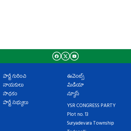
పార్టీ గురించి
ఈవెంట్స్
నాయకులు
మీడియా
సాధకం
న్యూస్
పార్టీ సభ్యులు
YSR CONGRESS PARTY
Plot no. 13
Suryadevara Township