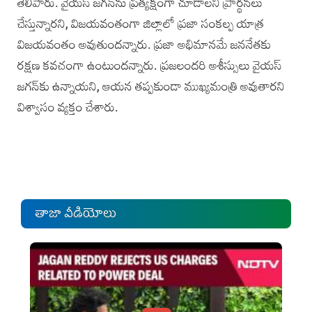
తెలిపారు. వైయస్‌ జగన్‌ను ప్రత్యక్షంగా చూడాలని ప్రార్థనలు
చేస్తున్నారని, విజయవంతంగా జిల్లాలో ప్రజా సంకల్ప యాత్ర
విజయవంతం అవుతుందన్నారు. ప్రజా అభిమానమే జననేతకు
రక్షణ కవచంగా ఉంటుందన్నారు. ప్రజలందరి అశీస్సులు వైయస్‌
జగన్‌కు ఉన్నాయని, ఆయన తప్పకుండా ముఖ్యమంత్రి అవుతారని
విశ్వాసం వ్యక్తం చేశారు.
తాజా వీడియోలు