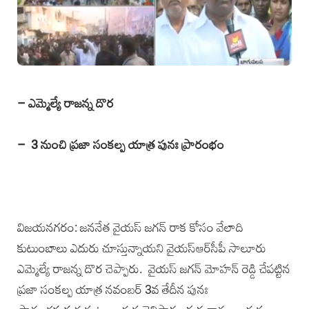
– ఎమ్మెల్యే రాజన్న దొర
– 3 నుంచి ప్రజా సంకల్ప యాత్ర పునః ప్రారంభం
విజయనగరం: జననేత వైయస్‌ జగన్‌ రాక కోసం వేలాది
కుటుంబాలు ఎదురు చూస్తున్నాయని వైయస్‌ఆర్‌సీపీ సాలూరు
ఎమ్మెల్యే రాజన్న దొర చెప్పారు. వైయస్‌ జగన్‌ మోహన్‌ రెడ్డి చేపట్టిన
ప్రజా సంకల్ప యాత్ర నవంబర్‌ 3వ తేదీన పునః