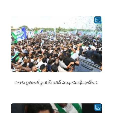
పొగాకు రైతుల‌తో వైయ‌స్ జ‌గ‌న్ ముఖాముఖి..ఫొటోలు2