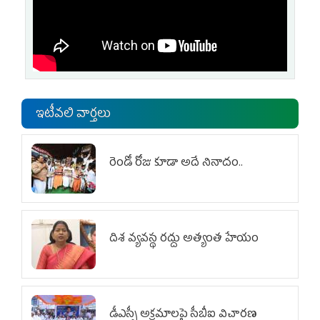
ఇటీవలి వార్తలు
రెండో రోజు కూడా అదే నినాదం..
దిశ వ్యవస్థ రద్దు అత్యంత హేయం
డీఎస్సీ అక్రమాలపై సీబీఐ విచారణ