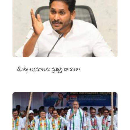
డీఎస్సీ అక్రమాలను ప్రశ్నిస్తే దాడులా?