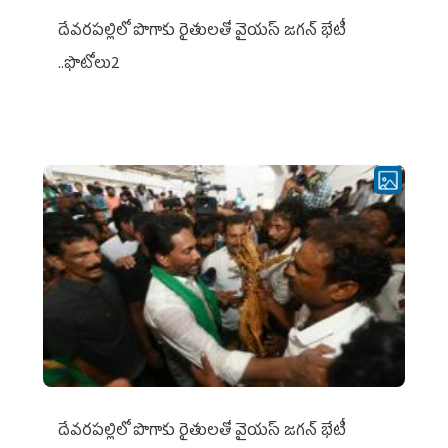
దేవరపల్లిలో పొగాకు రైతులతో వైయస్ జగన్ భేటీ
..ఫొటోలు2
దేవరపల్లిలో పొగాకు రైతులతో వైయస్ జగన్ భేటీ