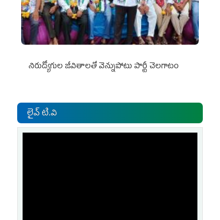
నిరుద్యోగుల జీవితాలతో వెన్నుపోటు పార్టీ చెలగాటం
లైవ్ టి.వి