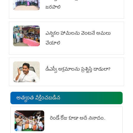
జరపాలి
ఎన్నికల హామీలను వెంటనే అమలు
చేయాలి
డీఎస్సీ అక్రమాలను ప్రశ్నిస్తే దాడులా?
అత్యంత వీక్షించబడిన
రెండో రోజు కూడా అదే నినాదం..