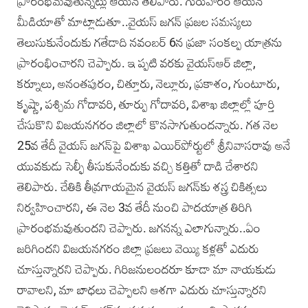
ప్రారంభమవుతున్నట్లు ఆయన తెలిపారు. గురువారం ఆయన
మీడియాతో మాట్లాడుతూ..వైయస్‌ జగన్‌ ప్రజల సమస్యలు
తెలుసుకునేందుకు గతేడాది నవంబర్‌ 6న ప్రజా సంకల్ప యాత్రను
ప్రారంభించారని చెప్పారు. ఇ ప్పటి వరకు వైయస్‌ఆర్‌ జిల్లా,
కర్నూలు, అనంతపురం, చిత్తూరు, నెల్లూరు, ప్రకాశం, గుంటూరు,
కృష్ణా, పశ్చిమ గోదావరి, తూర్పు గోదావరి, విశాఖ జిల్లాల్లో పూర్తి
చేసుకొని విజయనగరం జిల్లాలో కొనసాగుతుందన్నారు. గత నెల
25వ తేదీ వైయస్‌ జగన్‌పై విశాఖ ఎయిర్‌పోర్టులో శ్రీనివాసరావు అనే
యువకుడు సెల్ఫీ తీసుకునేందుకు వచ్చి కత్తితో దాడి చేశారని
తెలిపారు. చేతికి తీవ్రగాయమైన వైయస్‌ జగన్‌కు శస్త్ర చికిత్సలు
నిర్వహించారని, ఈ నెల 3వ తేదీ నుంచి పాదయాత్ర తిరిగి
ప్రారంభమవుతుందని చెప్పారు. జగనన్న ఎలాగున్నారు..ఏం
జరిగిందని విజయనగరం జిల్లా ప్రజలు వెయ్యి కళ్లతో ఎదురు
చూస్తున్నారని చెప్పారు. గిరిజనులందరూ కూడా మా నాయకుడు
రావాలని, మా బాధలు చెప్పాలని ఆశగా ఎదురు చూస్తున్నారని