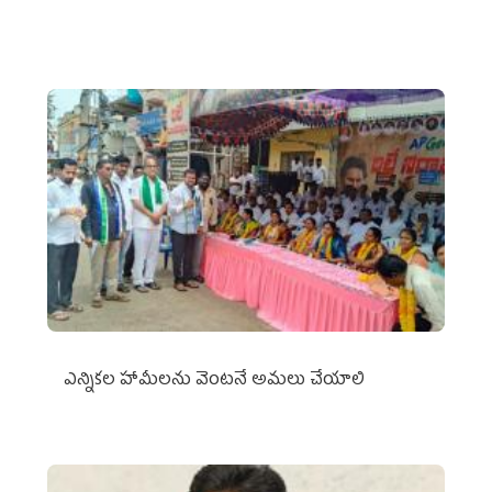
ఎన్నికల హామీలను వెంటనే అమలు చేయాలి