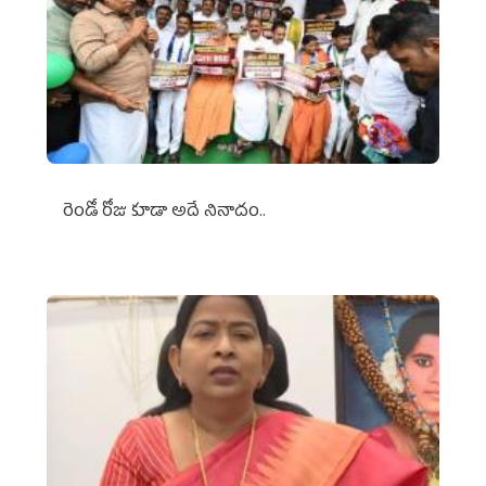
రెండో రోజు కూడా అదే నినాదం..