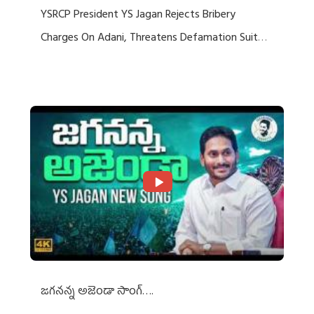
YSRCP President YS Jagan Rejects Bribery
Charges On Adani, Threatens Defamation Suit
Against Media Groups
జగనన్న అజెండా సాంగ్….