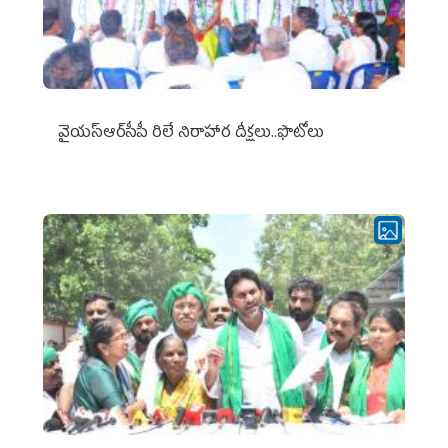
వైయ‌స్ఆర్‌సీపీ రిలే నిరాహార దీక్షలు..ఫొటోలు