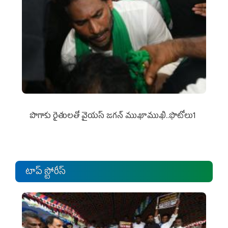
పొగాకు రైతుల‌తో వైయ‌స్ జ‌గ‌న్ ముఖాముఖి..ఫొటోలు1
టాప్ స్టోరీస్