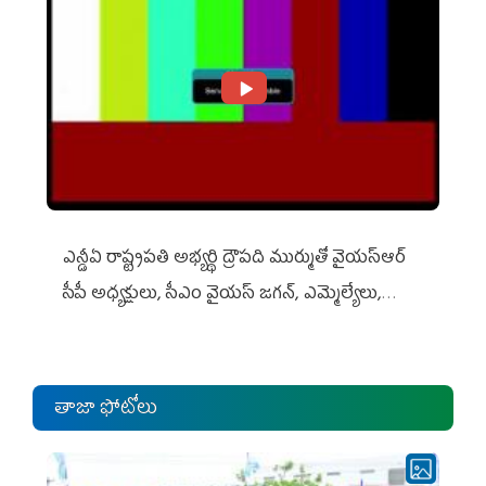
ఎన్డీఏ రాష్ట్ర‌ప‌తి అభ్య‌ర్థి ద్రౌప‌ది ముర్ముతో వైయ‌స్ఆర్
సీపీ అధ్య‌క్షులు, సీఎం వైయ‌స్ జ‌గ‌న్, ఎమ్మెల్యేలు,
ఎంపీల స‌మావేశం
తాజా ఫోటోలు