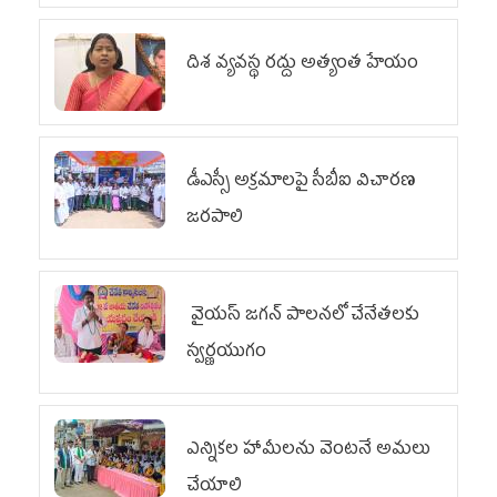
దిశ వ్యవస్థ రద్దు అత్యంత హేయం
డీఎస్సీ అక్రమాలపై సీబీఐ విచారణ
జరపాలి
వైయ‌స్ జగన్ పాలనలో చేనేతలకు
స్వర్ణయుగం
ఎన్నికల హామీలను వెంటనే అమలు
చేయాలి