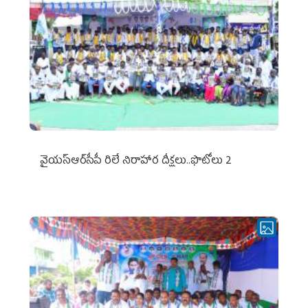
వైయ‌స్ఆర్‌సీపీ రిలే నిరాహార దీక్షలు..ఫొటోలు 2