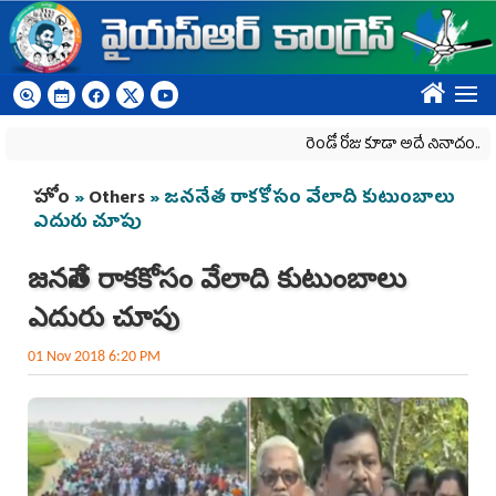
Skip to main content
????
రెండో రోజు కూడా అదే నినాదం..
ద
You are here
హోం
»
Others
» జననేత రాకకోసం వేలాది కుటుంబాలు
ఎదురు చూపు
జననేత రాకకోసం వేలాది కుటుంబాలు
ఎదురు చూపు
01 Nov 2018 6:20 PM