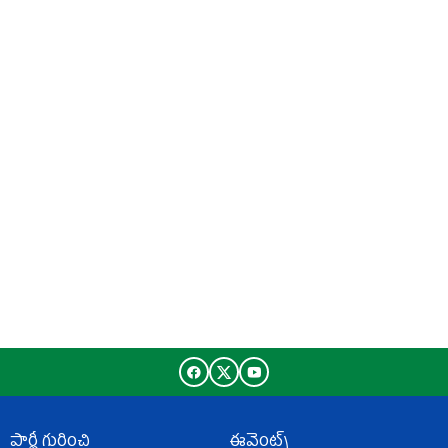
పార్టీ గురించి
ఈవెంట్స్