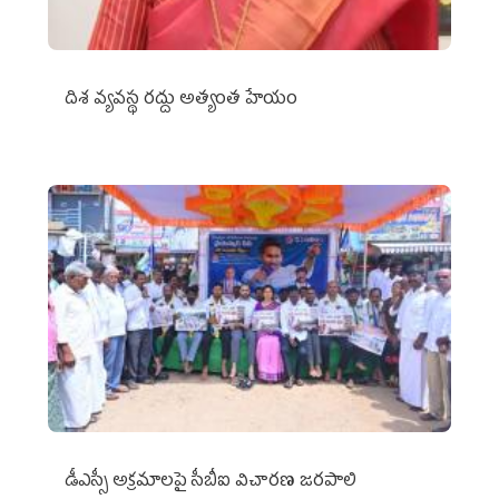
దిశ వ్యవస్థ రద్దు అత్యంత హేయం
డీఎస్సీ అక్రమాలపై సీబీఐ విచారణ జరపాలి