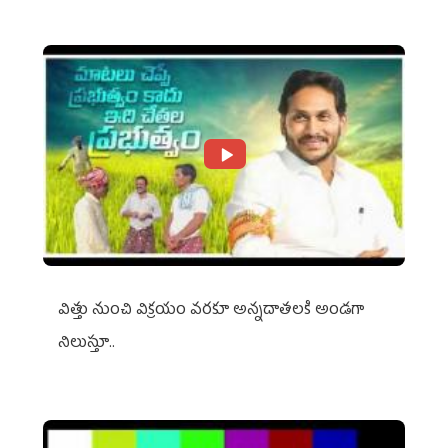
విత్తు నుంచి విక్రయం వరకూ అన్నదాతలకి అండగా
నిలుస్తూ..