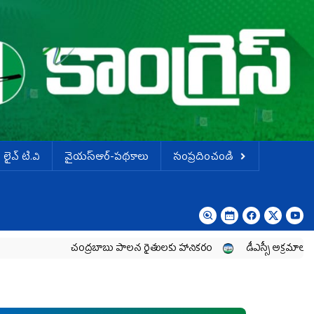
లైవ్ టి.వి
వైయస్ఆర్-పథకాలు
సంప్రదించండి
చంద్రబాబు పాలన రైతులకు హానికరం
డీఎస్సీ అక్రమాలపై విచారణ జరపా