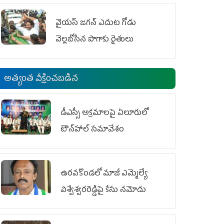
వైయ‌స్‌ జగన్ ఎదుట గోడు
వెల్లబోసిన పొగాకు రైతులు
అత్యంత వీక్షించబడిన
డీఎస్సీ అక్రమాలపై ఏలూరులో
టౌన్‌హాల్ సమావేశం
ఉరవకొండలో మాజీ ఎమ్మెల్యే
విశ్వేశ్వరరెడ్డిపై కేసు న‌మోదు