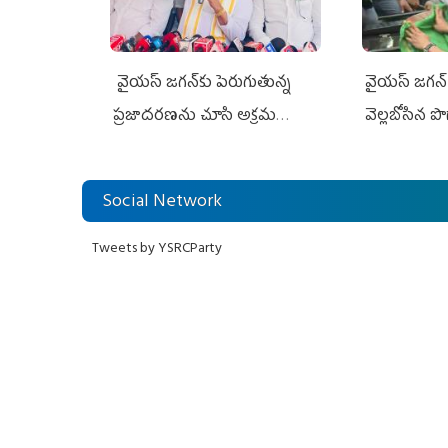
వైయ‌స్ జగన్‌కు పెరుగుతున్న
వైయ‌స్‌ జగన
ప్రజాదరణను చూసి అక్రమ
వెల్లబోసిన ప
కేసులు
Social Network
Tweets by YSRCParty