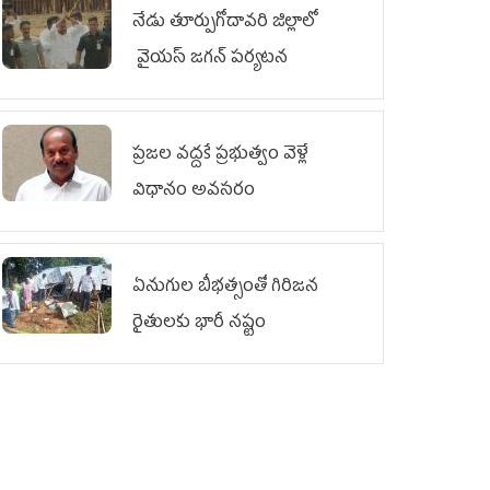
నేడు తూర్పుగోదావరి జిల్లాలో
వైయస్‌ జగన్‌ పర్యటన
ప్రజల వద్దకే ప్రభుత్వం వెళ్లే
విధానం అవసరం
ఏనుగుల బీభత్సంతో గిరిజన
రైతులకు భారీ నష్టం