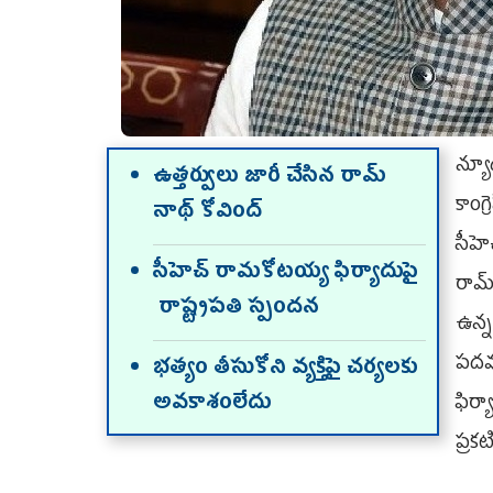
న్యూ
ఉత్తర్వులు జారీ చేసిన రామ్
కాంగ
నాథ్ కోవింద్
సీహె
సీహెచ్ రామకోటయ్య ఫిర్యాదుపై
రామ్
రాష్ట్రపతి స్పందన
ఉన్న
పదవ
భత్యం తీసుకోని వ్యక్తిపై చర్యలకు
అవకాశంలేదు
ఫిర
ప్రక