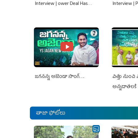
Interview | ower Deal Has
Interview |
Nothing To Do With Adani: YS
Nothing To 
Jagan Rejects US Charges
Jagan Rejec
జగనన్న అజెండా సాంగ్….
విత్తు నుంచి
అన్నదాతలకి 
తాజా ఫోటోలు