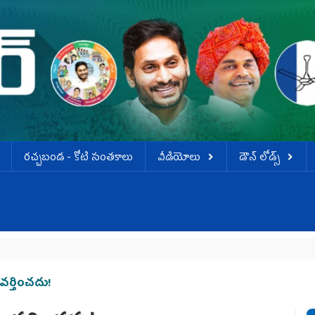
ర‌చ్చ‌బండ‌ - కోటి సంత‌కాలు
వీడియోలు
డౌన్ లోడ్స్
వర్తించదు!