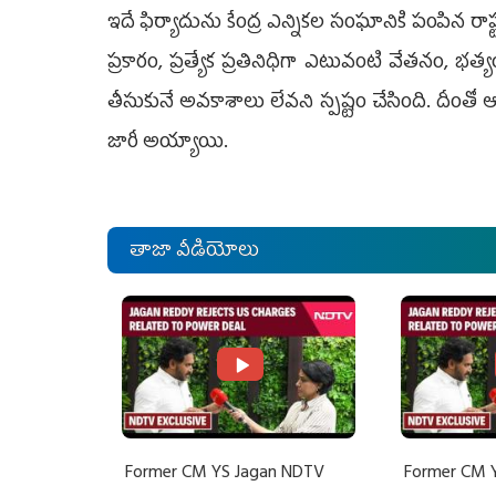
ఇదే ఫిర్యాదును కేంద్ర ఎన్నికల సంఘానికి పంపిన రాష
ప్రకారం, ప్రత్యేక ప్రతినిధిగా ఎటువంటి వేతనం, భత
తీసుకునే అవకాశాలు లేవని స్పష్టం చేసింది. దీంతో 
జారీ అయ్యాయి.
తాజా వీడియోలు
Former CM YS Jagan NDTV
Former CM 