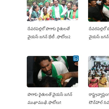
దేవరపల్లిలో పొగాకు రైతులతో
దేవరపల్లిలో 
వైయస్ జగన్ భేటీ ..ఫొటోలు2
వైయస్ జగన్ 
పొగాకు రైతుల‌తో వైయ‌స్ జ‌గ‌న్
రాష్ట్రవ్యాప్తం
ముఖాముఖి..ఫొటోలు1
టౌన్‌హాల్‌ స