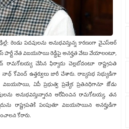
ఢిల్లీ: రెండు పదవులను అనుభవిస్తున్న కారణంగా వైఎస్ఆర్
్రెస్ పార్టీ నేత విజయసాయి రెడ్డిపై అనర్హత వేటు వేయాలంటూ,
చ్ రామకోటయ్య చేసిన ఫిర్యాదు చెల్లబోదంటూ రాష్ట్రపతి
 నాథ్ కోవింద్ ఉత్తర్వులు జారీ చేశారు. రాజ్యసభ సభ్యుడిగా
 విజయసాయి, ఏపీ ప్రభుత్వ ప్రత్యేక ప్రతినిధిగానూ జోడు
ులను అనుభవిస్తున్నారని ఆరోపించిన రామకోటయ్య, తన
్యాదును రాష్ట్రపతికి పంపుతూ విజయసాయిని అనర్హుడిగా
టించాలని కోరారు.