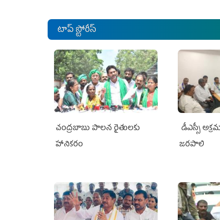
టాప్ స్టోరీస్
చంద్రబాబు పాలన రైతులకు
డీఎస్సీ అక్
హానికరం
జరపాలి