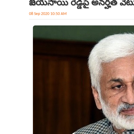
విజయసాయి రెడ్డిపై అనర్హత వేట
08 Sep 2020 10:50 AM