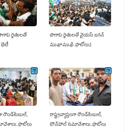
పొగాకు రైతులతో
పొగాకు రైతుల‌తో వైయ‌స్ జ‌గ‌న్
భేటీ
ముఖాముఖి..ఫొటోలు2
గా రౌండ్‌టేబుల్‌,
రాష్ట్రవ్యాప్తంగా రౌండ్‌టేబుల్‌,
మావేశాలు..ఫొటోలు
టౌన్‌హాల్‌ సమావేశాలు..ఫొటోలు