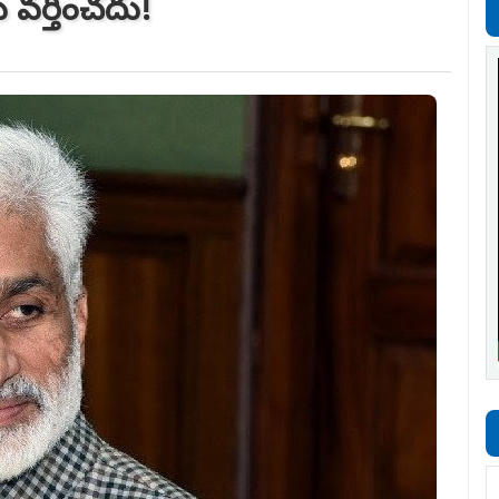
ు వర్తించదు!