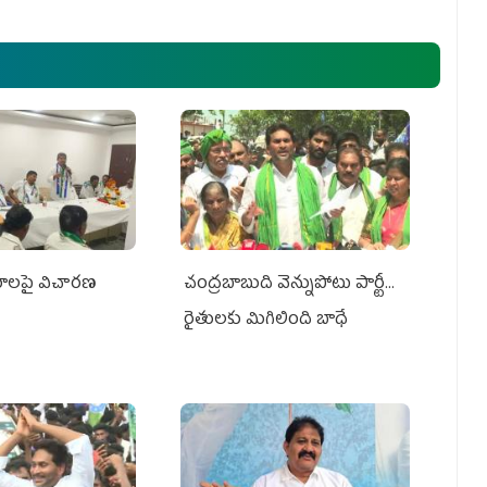
రమాలపై విచారణ
చంద్రబాబుది వెన్నుపోటు పార్టీ...
రైతులకు మిగిలింది బాధే