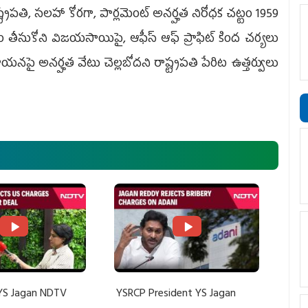
్ట్రపతి, సలహా కోరగా, పార్లమెంట్ అనర్హత నిరోధక చట్టం 1959
్యం తీసుకోని విజయసాయిపై, ఆఫీస్ ఆఫ్ ప్రాఫిట్ కింద చర్యలు
ఆయనపై అనర్హత వేటు చెల్లబోదని రాష్ట్రపతి పేరిట ఉత్తర్వులు
YS Jagan NDTV
YSRCP President YS Jagan