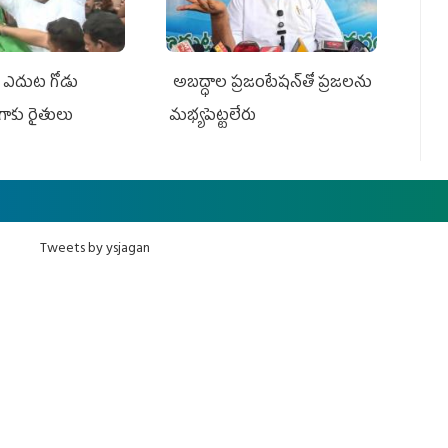
్ ఎదుట గోడు
అబద్ధాల ప్రజంటేషన్‌తో ప్రజలను
ొగాకు రైతులు
మభ్యపెట్టలేరు
Tweets by ysjagan