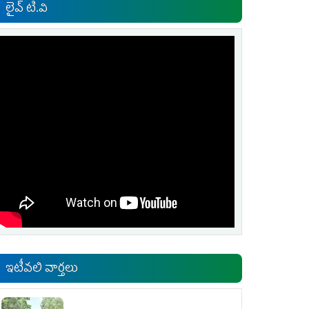
లైవ్ టి.వి
ఇటీవలి వార్తలు