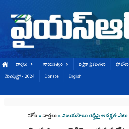
Skip to main content
వార్తలు
నాయకత్వం
పత్రికా ప్రకటనలు
ఫోటోలు
మేనిఫెస్టో - 2024
Donate
English
You are here
హోం
»
వార్తలు
» విజయసాయి రెడ్డిపై అనర్హత వేటు 