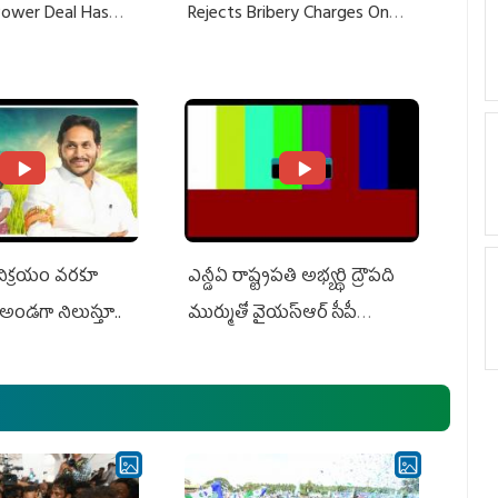
 Power Deal Has
Rejects Bribery Charges On
Do With Adani: YS
Adani, Threatens Defamation
ts US Charges
Suit Against Media Groups
 విక్రయం వరకూ
ఎన్డీఏ రాష్ట్ర‌ప‌తి అభ్య‌ర్థి ద్రౌప‌ది
అండగా నిలుస్తూ..
ముర్ముతో వైయ‌స్ఆర్ సీపీ
అధ్య‌క్షులు, సీఎం వైయ‌స్ జ‌గ‌న్,
ఎమ్మెల్యేలు, ఎంపీల స‌మావేశం