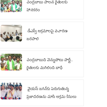
చంద్రబాబు పాలన రైతులకు
హానికరం
డీఎస్సీ అక్రమాలపై విచారణ
జరపాలి
చంద్రబాబుది వెన్నుపోటు పార్టీ...
రైతులకు మిగిలింది బాధే
వైయ‌స్ జగన్‌కు పెరుగుతున్న
ప్రజాదరణను చూసి అక్రమ కేసులు