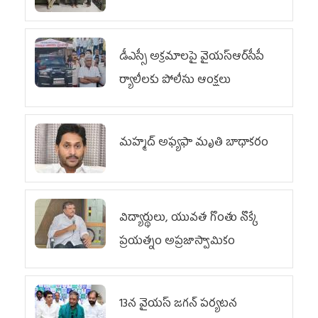
డీఎస్సీ అక్రమాలపై వైయ‌స్ఆర్‌సీపీ
ర్యాలీలకు పోలీసు ఆంక్షలు
మహ్మద్‌ అఫ్యఫా మృతి బాధాకరం
విద్యార్థులు, యువత గొంతు నొక్కే
ప్రయత్నం అప్రజాస్వామికం
13న వైయస్‌ జగన్‌ పర్యటన