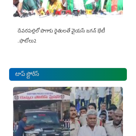
దేవరపల్లిలో పొగాకు రైతులతో వైయస్ జగన్ భేటీ
..ఫొటోలు2
టాప్ స్టోరీస్