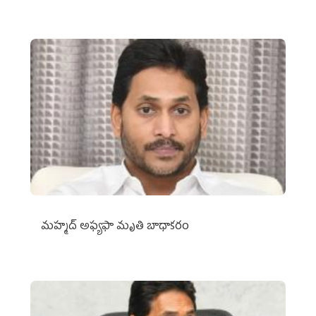
మహ్మద్‌ అఫ్యఫా మృతి బాధాకరం