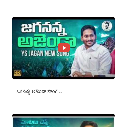
జగనన్న అజెండా సాంగ్….