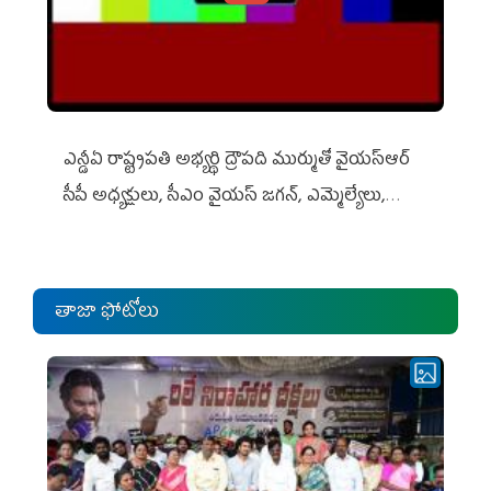
ఎన్డీఏ రాష్ట్ర‌ప‌తి అభ్య‌ర్థి ద్రౌప‌ది ముర్ముతో వైయ‌స్ఆర్
సీపీ అధ్య‌క్షులు, సీఎం వైయ‌స్ జ‌గ‌న్, ఎమ్మెల్యేలు,
ఎంపీల స‌మావేశం
తాజా ఫోటోలు