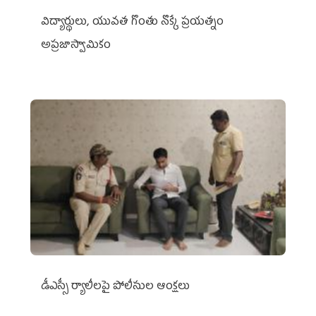
విద్యార్థులు, యువత గొంతు నొక్కే ప్రయత్నం
అప్రజాస్వామికం
డీఎస్సీ ర్యాలీలపై పోలీసుల ఆంక్షలు