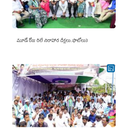
మూడో రోజు రిలే నిరాహార దీక్షలు..ఫొటోలు3