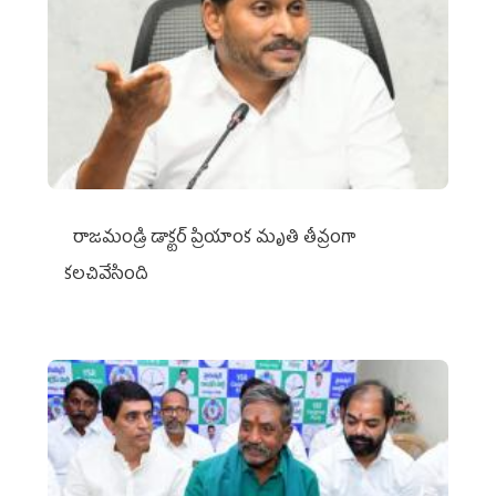
రాజమండ్రి డాక్టర్‌ ప్రియాంక మృతి తీవ్రంగా
కలచివేసింది