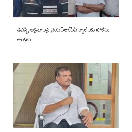
డీఎస్సీ అక్రమాలపై వైయ‌స్ఆర్‌సీపీ ర్యాలీలకు పోలీసు
ఆంక్షలు