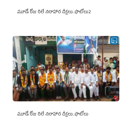
మూడో రోజు రిలే నిరాహార దీక్షలు..ఫొటోలు2
మూడో రోజు రిలే నిరాహార దీక్షలు..ఫొటోలు