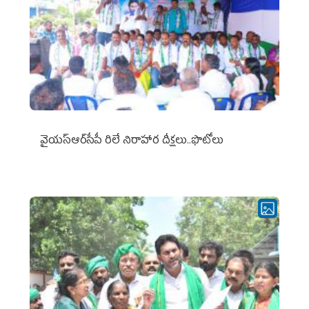
వైయ‌స్ఆర్‌సీపీ రిలే నిరాహార దీక్షలు..ఫొటోలు