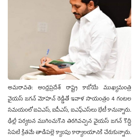
అమరావతి: ఆంధ్రప్రదేశ్‌ రాష్ట్ర కాబోయే ముఖ్యమంత్రి
వైయస్‌ జగన్‌ మోహన్‌ రెడ్డితో ఇవాళ సాయంత్రం 4 గంటల
సమయంలో ఐఏఎస్, ఐపీఎస్, ఐఎఫ్‌ఎస్‌లు భేటీ కానున్నారు.
ఢిల్లీ పర్యటన ముగించుకొని తిరగివచ్చిన వైయస్‌ జగన్‌ కొద్ది
సేపటి క్రితమే తాడిపల్లె క్యాంపు కార్యాలయానికి చేరుకున్నారు.