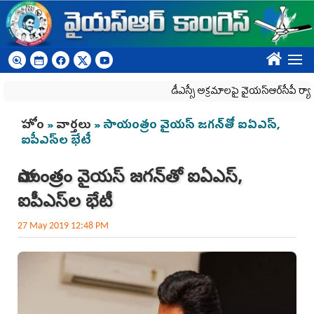
Skip to main content
????
డీఎస్సీ అక్రమాలపై వైయ‌స్ఆర్‌సీపీ ర్యాలీలకు 
You are here
హోం
»
వార్తలు
» సాయంత్రం వైయస్‌ జగన్‌తో ఐఏఎస్,
ఐపీఎస్‌ల భేటీ
సాయంత్రం వైయస్‌ జగన్‌తో ఐఏఎస్,
ఐపీఎస్‌ల భేటీ
27 May 2019 12:48 PM