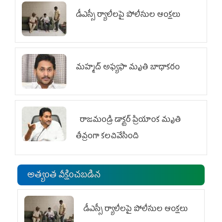
డీఎస్సీ ర్యాలీలపై పోలీసుల ఆంక్షలు
మహ్మద్‌ అఫ్యఫా మృతి బాధాకరం
రాజమండ్రి డాక్టర్‌ ప్రియాంక మృతి
తీవ్రంగా కలచివేసింది
అత్యంత వీక్షించబడిన
డీఎస్సీ ర్యాలీలపై పోలీసుల ఆంక్షలు