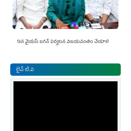
13న వైయస్‌ జగన్‌ పర్యటన విజయవంతం చేయాలి
లైవ్ టి.వి