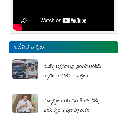
ఇటీవలి వార్తలు
డీఎస్సీ అక్రమాలపై వైయ‌స్ఆర్‌సీపీ
ర్యాలీలకు పోలీసు ఆంక్షలు
విద్యార్థులు, యువత గొంతు నొక్కే
ప్రయత్నం అప్రజాస్వామికం