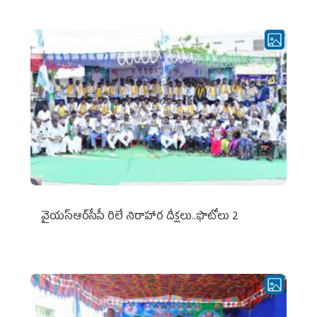
వైయ‌స్ఆర్‌సీపీ రిలే నిరాహార దీక్షలు..ఫొటోలు 2