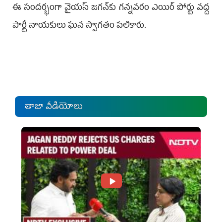
ఈ సందర్భంగా వైయస్‌ జగన్‌కు గన్నవరం ఎయిర్‌ పోర్టు వద్ద
పార్టీ నాయకులు ఘన స్వాగతం పలికారు.
తాజా వీడియోలు