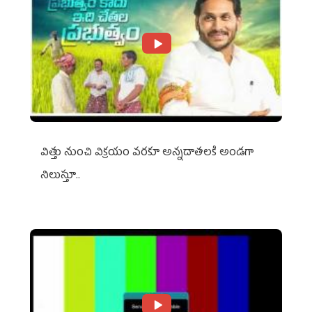
విత్తు నుంచి విక్రయం వరకూ అన్నదాతలకి అండగా
నిలుస్తూ..