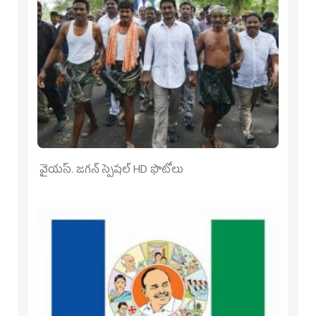
వైయస్. జగన్ స్పెషల్ HD ఫొటోలు