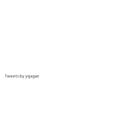
Tweets by ysjagan