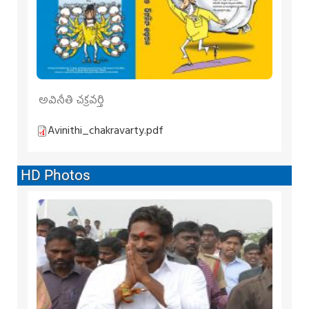
అవినీతి చక్రవర్తి
Avinithi_chakravarty.pdf
HD Photos