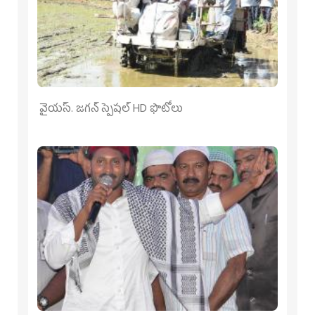
వైయస్. జగన్ స్పెషల్ HD ఫొటోలు