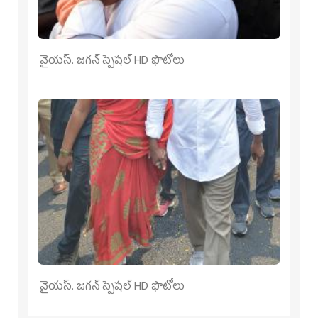
వైయస్. జగన్ స్పెషల్ HD ఫొటోలు
వైయస్. జగన్ స్పెషల్ HD ఫొటోలు