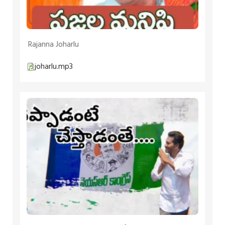
Rajanna Joharlu
joharlu.mp3