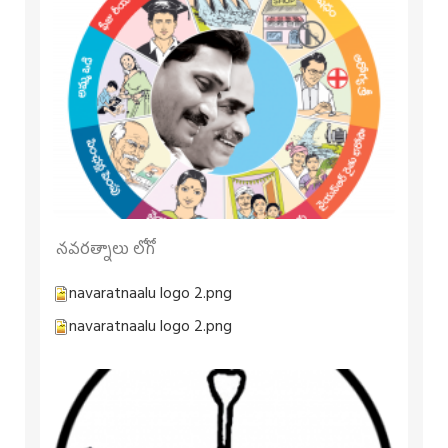
నవరత్నాలు లోగో
navaratnaalu logo 2.png
navaratnaalu logo 2.png