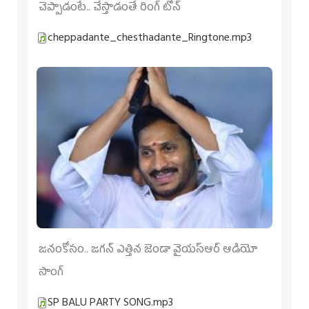
చెప్పాడంటే.. చేస్తాడంతే రింగ్ టోన్‌
cheppadante_chesthadante_Ringtone.mp3
జనంకోసం.. జగన్ ఎత్తిన జెండా వైయస్ఆర్ ఆడియో
సాంగ్
SP BALU PARTY SONG.mp3