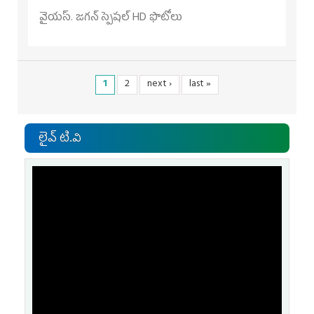
వైయస్. జగన్ స్పెషల్ HD ఫొటోలు
Pages
1
2
next ›
last »
లైవ్ టి.వి