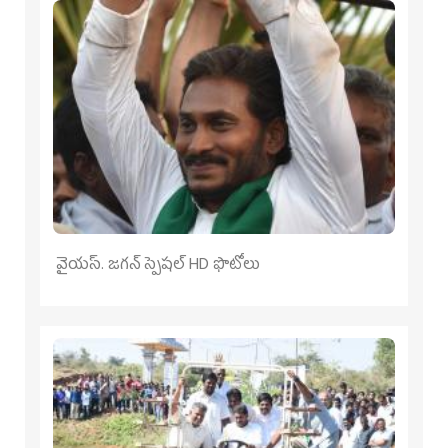
వైయస్. జగన్ స్పెషల్ HD ఫొటోలు