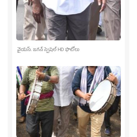
వైయస్. జగన్ స్పెషల్ HD ఫొటోలు