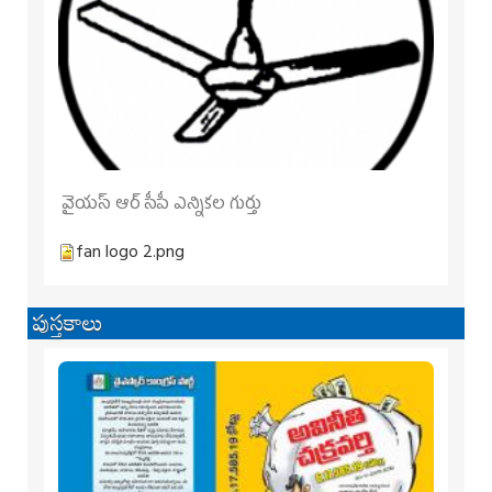
వైయస్ ఆర్ సీపీ ఎన్నికల గుర్తు
fan logo 2.png
పుస్తకాలు