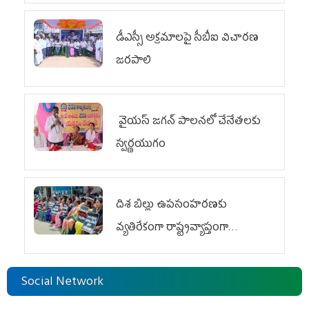
డీఎస్సీ అక్రమాలపై సీబీఐ విచారణ
జరపాలి
వైయ‌స్ జగన్ పాలనలో చేనేతలకు
స్వర్ణయుగం
దిశ బిల్లు ఉపసంహరణకు
వ్యతిరేకంగా రాష్ట్రవ్యాప్తంగా
వైయ‌స్ఆర్‌సీపీ మహిళా విభాగం
ఆందోళనలు
Social Network