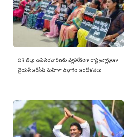
దిశ బిల్లు ఉపసంహరణకు వ్యతిరేకంగా రాష్ట్రవ్యాప్తంగా
వైయ‌స్ఆర్‌సీపీ మహిళా విభాగం ఆందోళనలు