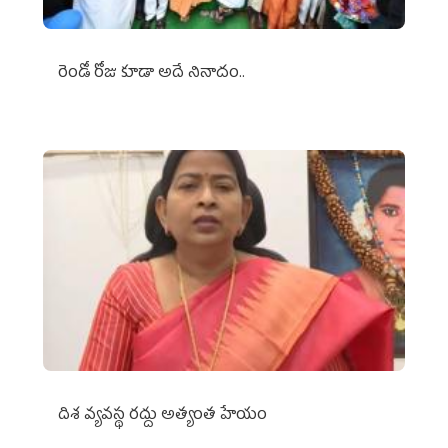
రెండో రోజు కూడా అదే నినాదం..
దిశ వ్యవస్థ రద్దు అత్యంత హేయం