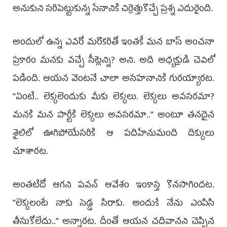
అనుకుని సరిపెట్టుకున్న సేనానికి చిర్రెత్తుకొచ్చే ప్రశ్న ఎదురైంది.
అందులో ఉన్న ఎవరో మరొకరితో ఇంతకీ మన బాస్ అంచనా
ప్రకారం మనకు వచ్చే సీట్లెన్ని? అని. అది అధ్యక్షుడి చెవిలో
పడింది. ఆయన వెంటనే చాలా అసహనానికి గురయ్యారట.
''ఏంటి.. లెక్కలెందుకు మీకు లెక్కలు. లెక్కలు అవసరమా?
మనకి మన పార్టీకి లెక్కలు అవసరమా..'' అంటూ తనదైన
శైలిలో ఊగిపోయేసరికి ఆ పదిహేనుమంది దిక్కులు
చూశారట.
అంతటిదో ఆగని పవన్‌ ఆవేశం ఇంకాస్త కొనసాగిందట.
''లెక్కలంటే నాకు సెడ్డ సిరాకు. అందుకే నేను ఎంపిసి
తీసుకోలేదు..'' అన్నారట. దీంతో ఆయన చదివానని చెప్పిన