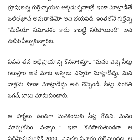
గ్రూపులన్నీ గుర్తొచ్చాయట అక్కడున్నవాళ్లకి. ఇంకా మాట్లాడితే
జలీల్‌ఖాన్‌ అవుతాడేమో అని భయపడి, ఇంతలోనే గుర్తొచ్చి
''మీడియా సమావేశం కాదు కాబట్టి సరిపోయింది'' అని
ఊపిరి పీల్చుకున్నారట.
పవన్‌ తన అభిప్రాయాన్ని కొనసాగిస్తూ.. ''మనం ఎన్ని సీట్లు
గెలుస్తాం అనే మాట అస్సలు ఎవ్వరూ మాట్లాడొద్దు. మన
వాళ్లను కూడా మాట్లాడొద్దు అని చెప్పండి. సీట్లు సంగతి
జగన్‌, బాబు చూసుకుంటారు.
ఆ పార్టీలు ఉండగా మనకెందుకు సీట్ల గొడవ. మనం
మార్పుకోసం వచ్చాం...'' ఇలా కొనసాగుతుండగా ఆ
పదిహేనుమందికి 2009 ఎన్నికల ప్రచారం గుర్తొచ్చిందట. ఆ