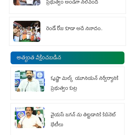
ప్రభుత్వం అండగా నిలిచింది
రెండో రోజు కూడా అదే నినాదం..
అత్యంత వీక్షించబడిన
కృష్ణా మిల్క్‌ యూనియన్‌ నిర్వీర్యానికి
ప్రభుత్వం కుట్ర
వైయ‌స్ జగన్‌ ను తిట్టడానికే కేబినెట్‌
భేటీలు