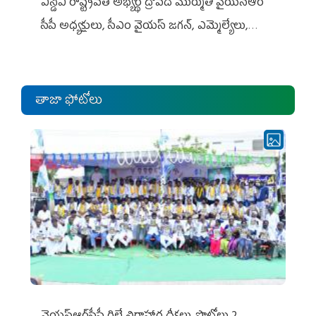
ఎన్డీఏ రాష్ట్ర‌ప‌తి అభ్య‌ర్థి ద్రౌప‌ది ముర్ముతో వైయ‌స్ఆర్
సీపీ అధ్య‌క్షులు, సీఎం వైయ‌స్ జ‌గ‌న్, ఎమ్మెల్యేలు,
ఎంపీల స‌మావేశం
తాజా ఫోటోలు