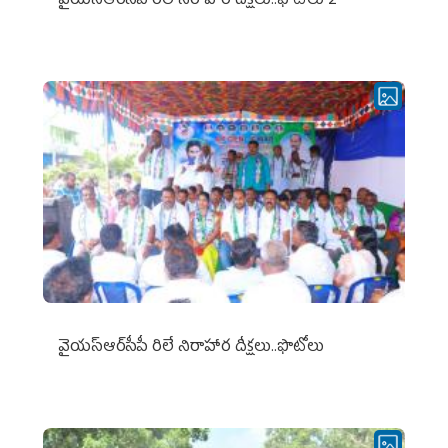
వైయ‌స్ఆర్‌సీపీ రిలే నిరాహార దీక్షలు..ఫొటోలు 2
వైయ‌స్ఆర్‌సీపీ రిలే నిరాహార దీక్షలు..ఫొటోలు