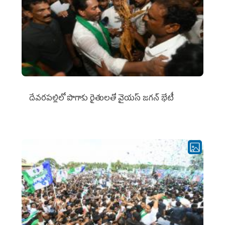
దేవరపల్లిలో పొగాకు రైతులతో వైయస్ జగన్ భేటీ