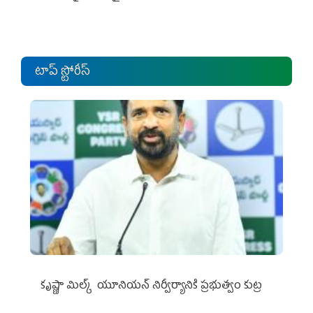
టాప్ స్టోరీస్
కృష్ణా మిల్క్‌ యూనియన్‌ నిర్వీర్యానికి ప్రభుత్వం కుట్ర