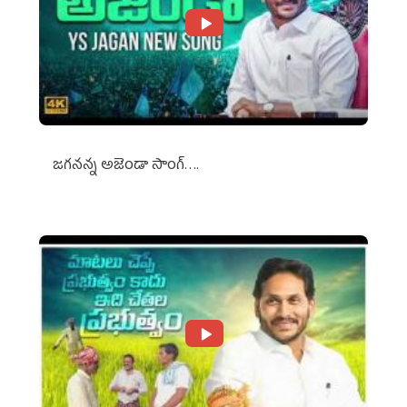
జగనన్న అజెండా సాంగ్….