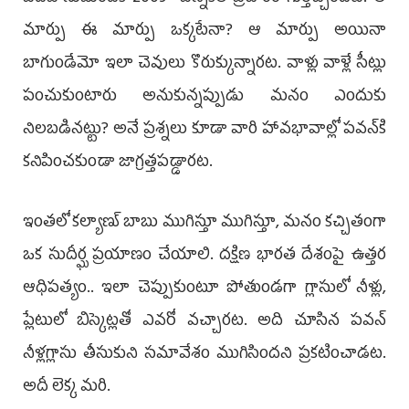
మార్పు ఈ మార్పు ఒక్కటేనా? ఆ మార్పు అయినా
బాగుండేమో ఇలా చెవులు కొరుక్కున్నారట. వాళ్లు వాళ్లే సీట్లు
పంచుకుంటారు అనుకున్నప్పుడు మనం ఎందుకు
నిలబడినట్టు? అనే ప్రశ్నలు కూడా వారి హావభావాల్లో పవన్‌కి
కనిపించకుండా జాగ్రత్తపడ్డారట.
ఇంతలో కల్యాణ్‌ బాబు ముగిస్తూ ముగిస్తూ, మనం కచ్చితంగా
ఒక సుదీర్ఘ ప్రయాణం చేయాలి. దక్షిణ భారత దేశంపై ఉత్తర
ఆధిపత్యం.. ఇలా చెప్పుకుంటూ పోతుండగా గ్లాసులో నీళ్లు,
ప్లేటులో బిస్కెట్లతో ఎవరో వచ్చారట. అది చూసిన పవన్‌
నీళ్లగ్లాసు తీసుకుని సమావేశం ముగిసిందని ప్రకటించాడట.
అదీ లెక్క మరి.