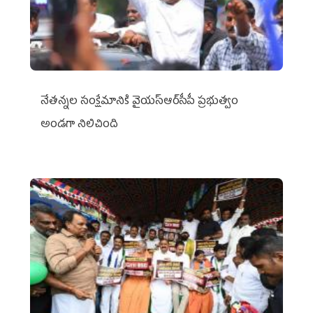
నేతన్నల సంక్షేమానికి వైయ‌స్ఆర్‌సీపీ ప్రభుత్వం
అండగా నిలిచింది