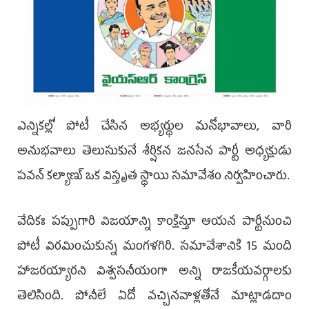
ఎన్నికల్లో పోటీ చేసిన అభ్యర్థుల మనోభావాలు, వారి
అనుభవాలు తెలుసుకునే శీర్షికన జనసేన పార్టీ అధ్యక్షుడు
పవన్‌ కల్యాణ్‌ ఒక విస్తృత స్థాయి సమావేశం నిర్వహించారు.
వేదికః పప్పుగారి విజయాన్ని కాంక్షిస్తూ ఆయన పార్టీనుంచి
పోటీ విరమించుకున్న మంగళగిరి. సమావేశానికి 15 మంది
హాజరయ్యారని విశ్వసనీయంగా అన్ని రాజకీయవర్గాలకు
తెలిసింది. పోనీలే ఏదో వచ్చినవాళ్లతోనే మాట్లాడదాం