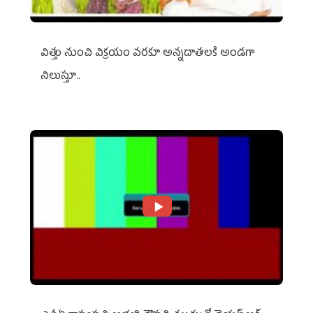
విత్తు నుంచి విక్రయం వరకూ అన్నదాతలకి అండగా
నిలుస్తూ..