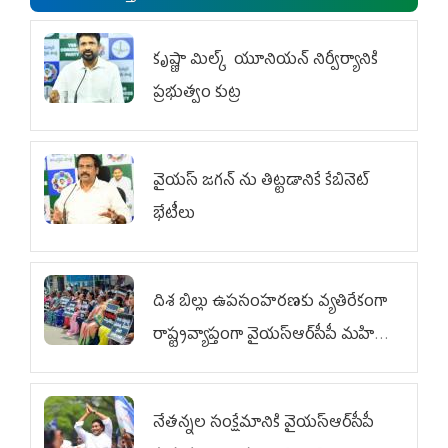
కృష్ణా మిల్క్‌ యూనియన్‌ నిర్వీర్యానికి
ప్రభుత్వం కుట్ర
వైయ‌స్ జగన్‌ ను తిట్టడానికే కేబినెట్‌
భేటీలు
దిశ బిల్లు ఉపసంహరణకు వ్యతిరేకంగా
రాష్ట్రవ్యాప్తంగా వైయ‌స్ఆర్‌సీపీ మహిళా
విభాగం ఆందోళనలు
నేతన్నల సంక్షేమానికి వైయ‌స్ఆర్‌సీపీ