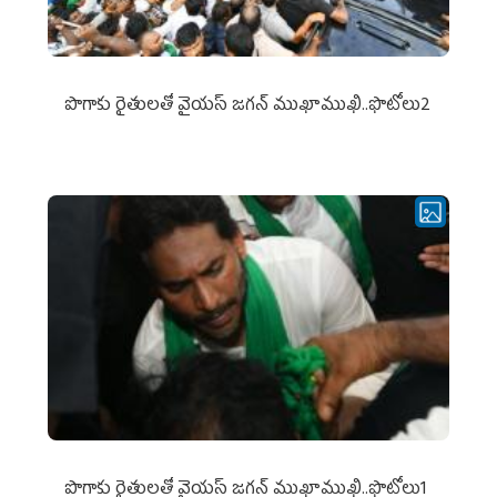
పొగాకు రైతుల‌తో వైయ‌స్ జ‌గ‌న్ ముఖాముఖి..ఫొటోలు2
పొగాకు రైతుల‌తో వైయ‌స్ జ‌గ‌న్ ముఖాముఖి..ఫొటోలు1