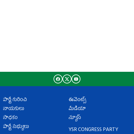
పార్టీ గురించి
ఈవెంట్స్
నాయకులు
మీడియా
సాధకం
న్యూస్
పార్టీ సభ్యులు
YSR CONGRESS PARTY