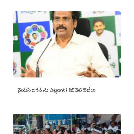
వైయ‌స్ జగన్‌ ను తిట్టడానికే కేబినెట్‌ భేటీలు