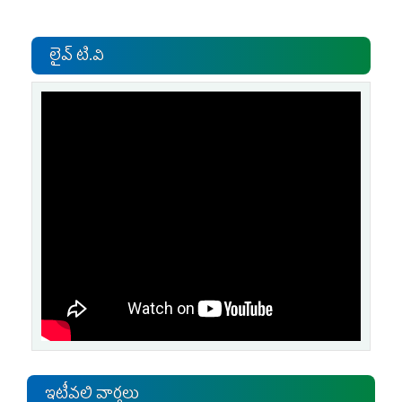
లైవ్ టి.వి
ఇటీవలి వార్తలు