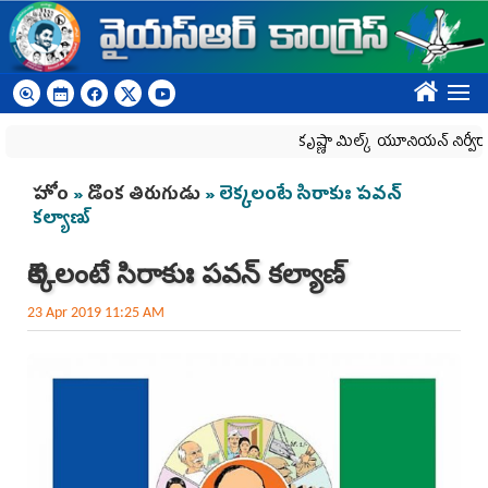
Skip to main content
????
కృష్ణా మిల్క్‌ యూనియన్‌ నిర్వీర్యానికి ప్ర
You are here
హోం
»
డొంక తిరుగుడు
» లెక్కలంటే సిరాకుః పవన్‌
కల్యాణ్‌
లెక్కలంటే సిరాకుః పవన్‌ కల్యాణ్‌
23 Apr 2019 11:25 AM