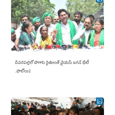
దేవరపల్లిలో పొగాకు రైతులతో వైయస్ జగన్ భేటీ
..ఫొటోలు2