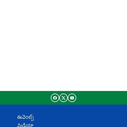
ఈవెంట్స్
మీడియా