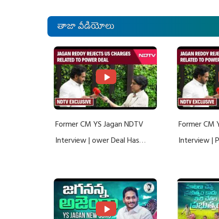
తాజా వీడియోలు
Former CM YS Jagan NDTV
Former CM 
Interview | ower Deal Has
Interview |
Nothing To Do With Adani: YS
Nothing To 
Jagan Rejects US Charges
Jagan Rejec