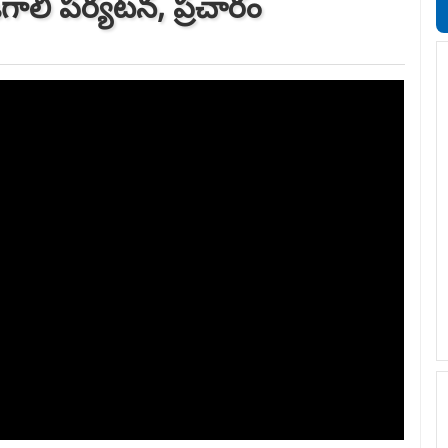
ిగాలి పర్యటన, ప్రచారం