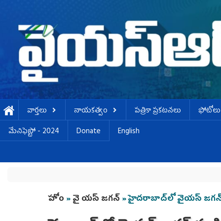
Skip to main content
వార్తలు
నాయకత్వం
పత్రికా ప్రకటనలు
ఫోటోలు
మేనిఫెస్టో - 2024
Donate
English
You are here
హోం
»
వై యస్ జగన్
» హైదరాబాద్‌లో వైయస్ జగన్