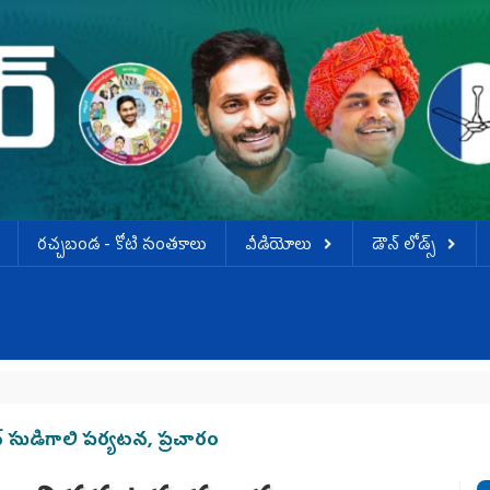
ర‌చ్చ‌బండ‌ - కోటి సంత‌కాలు
వీడియోలు
డౌన్ లోడ్స్
 సుడిగాలి పర్యటన, ప్రచారం