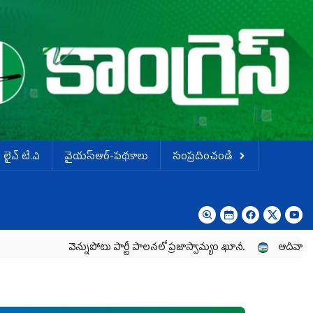
లైవ్ టి.వి
వైయస్ఆర్-పథకాలు
సంప్రదించండి
వెన్నుపోటు పార్టీ పాలనలో ప్రజాస్వామ్యం ఖూనీ..
ఆదివాసీల పోరాటా