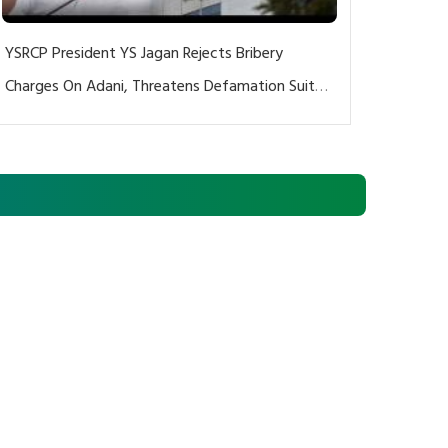
YSRCP President YS Jagan Rejects Bribery
Charges On Adani, Threatens Defamation Suit
Against Media Groups