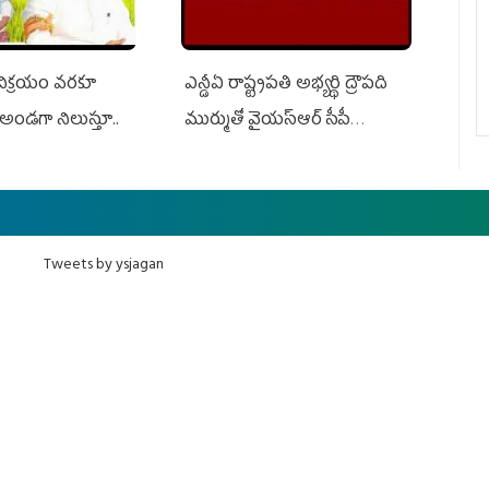
 విక్రయం వరకూ
ఎన్డీఏ రాష్ట్ర‌ప‌తి అభ్య‌ర్థి ద్రౌప‌ది
అండగా నిలుస్తూ..
ముర్ముతో వైయ‌స్ఆర్ సీపీ
అధ్య‌క్షులు, సీఎం వైయ‌స్ జ‌గ‌న్,
ఎమ్మెల్యేలు, ఎంపీల స‌మావేశం
Tweets by ysjagan