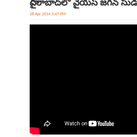
హైదరాబాద్‌లో వైయస్ జగన్ సుడ
28 Apr 2014 3:47 PM