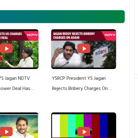
YS Jagan NDTV
YSRCP President YS Jagan
 Power Deal Has
Rejects Bribery Charges On
Do With Adani: YS
Adani, Threatens Defamation
ts US Charges
Suit Against Media Groups