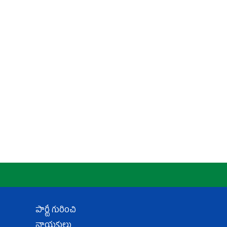
పార్టీ గురించి
నాయకులు