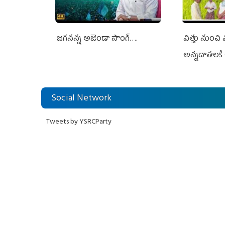
జగనన్న అజెండా సాంగ్….
విత్తు నుంచి
అన్నదాతలకి 
Social Network
Tweets by YSRCParty