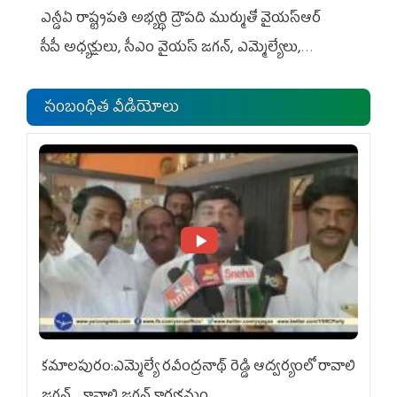
ఎన్డీఏ రాష్ట్ర‌ప‌తి అభ్య‌ర్థి ద్రౌప‌ది ముర్ముతో వైయ‌స్ఆర్
సీపీ అధ్య‌క్షులు, సీఎం వైయ‌స్ జ‌గ‌న్, ఎమ్మెల్యేలు,
ఎంపీల స‌మావేశం
సంబంధిత వీడియోలు
కమాలపురం:ఎమ్మెల్యే రవీంద్రనాథ్ రెడ్డి ఆద్వర్యంలో రావాలి