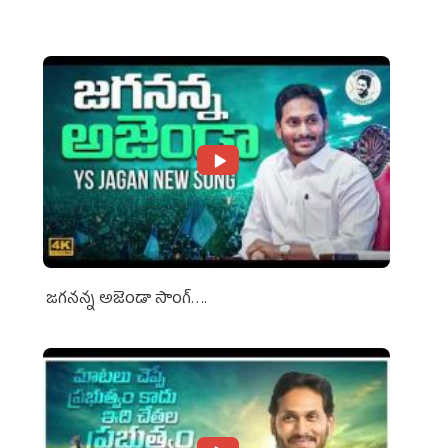
Media Groups
జగనన్న అజెండా సాంగ్….