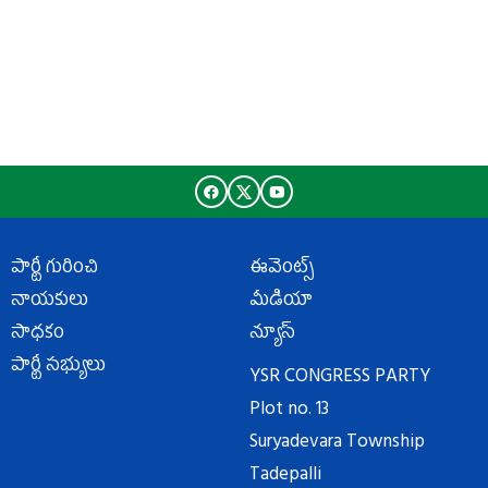
పార్టీ గురించి
ఈవెంట్స్
నాయకులు
మీడియా
సాధకం
న్యూస్
పార్టీ సభ్యులు
YSR CONGRESS PARTY
Plot no. 13
Suryadevara Township
Tadepalli