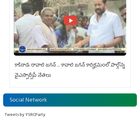
కాకినాడ: రావాలి జగన్ ... కావాలి జగన్ కార్యక్రమంలో పాల్గొన్న
వైఎస్సార్సీపీ నేతలు
Social Network
Tweets by YSRCParty