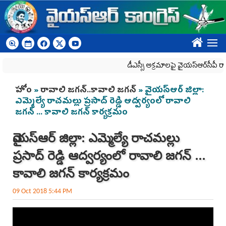
Skip to main content
????
డీఎస్సీ అక్రమాలపై వైయ‌స్ఆర్‌సీపీ ర్యా
You are here
హోం
»
రావాలి జగన్‌..కావాలి జగన్‌
» వైయస్‌ఆర్‌ జిల్లా:
ఎమ్మెల్యే రాచమల్లు ప్రసాద్ రెడ్డి ఆద్వర్యంలో రావాలి
జగన్ ... కావాలి జగన్ కార్యక్రమం
వైయస్‌ఆర్‌ జిల్లా: ఎమ్మెల్యే రాచమల్లు
ప్రసాద్ రెడ్డి ఆద్వర్యంలో రావాలి జగన్ ...
కావాలి జగన్ కార్యక్రమం
09 Oct 2018 5:44 PM