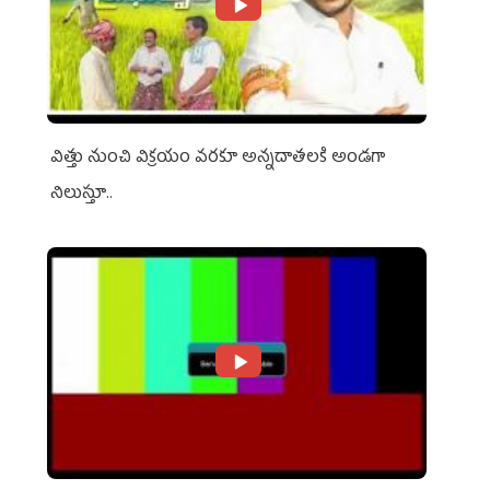
విత్తు నుంచి విక్రయం వరకూ అన్నదాతలకి అండగా
నిలుస్తూ..