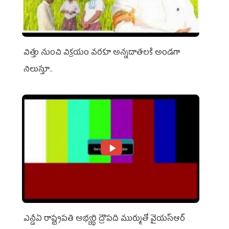
విత్తు నుంచి విక్రయం వరకూ అన్నదాతలకి అండగా
నిలుస్తూ..
ఎన్డీఏ రాష్ట్ర‌ప‌తి అభ్య‌ర్థి ద్రౌప‌ది ముర్ముతో వైయ‌స్ఆర్