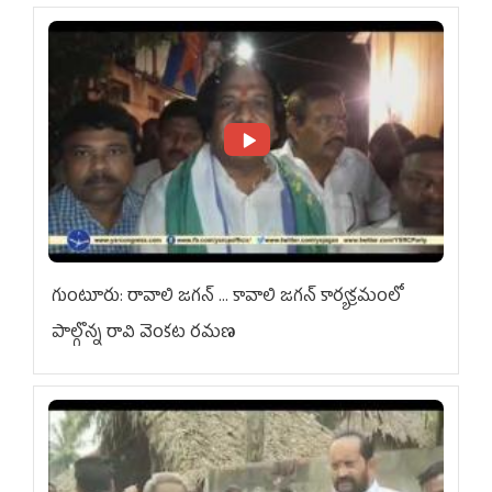
గుంటూరు: రావాలి జగన్ ... కావాలి జగన్ కార్యక్రమంలో
పాల్గొన్న రావి వెంకట రమణ