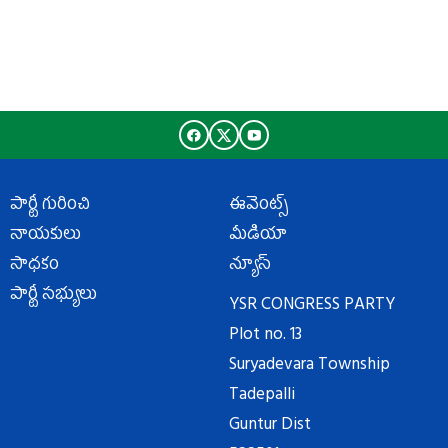
పార్టీ గురించి
ఈవెంట్స్
నాయకులు
మీడియా
సాధకం
న్యూస్
పార్టీ సభ్యులు
YSR CONGRESS PARTY
Plot no. 13
Suryadevara Township
Tadepalli
Guntur Dist