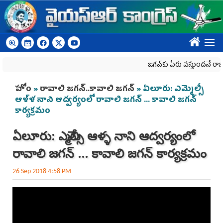
Skip to main content
????
జగన్‌కు పేరు వస్తుందనే రాజకీయ క
You are here
హోం
»
రావాలి జగన్‌..కావాలి జగన్‌
» ఏలూరు: ఎమ్మెల్సీ
ఆళ్ళ నాని ఆద్వర్యంలో రావాలి జగన్ ... కావాలి జగన్
కార్యక్రమం
ఏలూరు: ఎమ్మెల్సీ ఆళ్ళ నాని ఆద్వర్యంలో
రావాలి జగన్ ... కావాలి జగన్ కార్యక్రమం
26 Sep 2018 4:58 PM