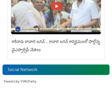
కాకినాడ: రావాలి జగన్ ... కావాలి జగన్ కార్యక్రమంలో పాల్గొన్న
వైఎస్సార్సీపీ నేతలు
Social Network
Tweets by YSRCParty