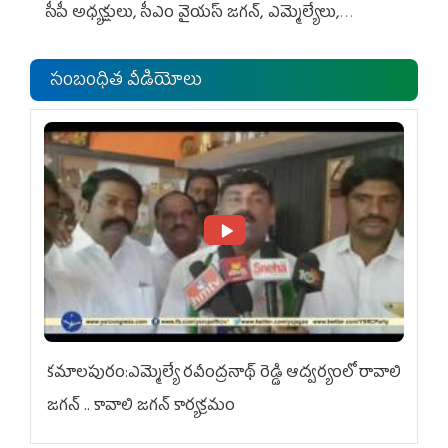
సీపీ అధ్య‌క్షులు, సీఎం వైయ‌స్ జ‌గ‌న్, ఎమ్మెల్యేలు,
ఎంపీల స‌మావేశం
సంబంధిత వీడియోలు
కమాలపురం:ఎమ్మెల్యే రవీంద్రనాథ్ రెడ్డి ఆద్వర్యంలో రావాలి
జగన్ .. కావాలి జగన్ కార్యక్రమం