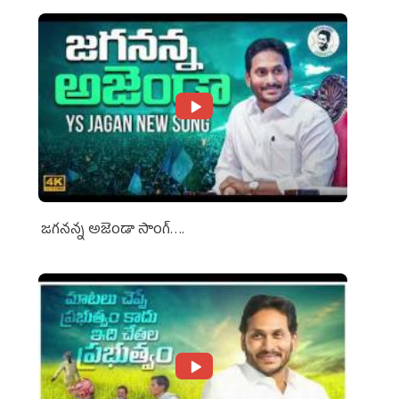
జగనన్న అజెండా సాంగ్….