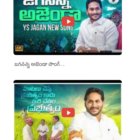
జగనన్న అజెండా సాంగ్….