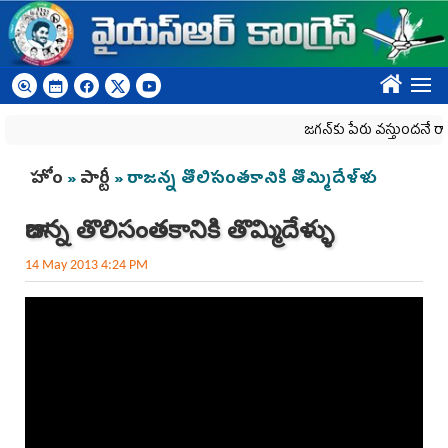
Skip to main content
????
జగన్‌కు పేరు వస్తుందనే రాజకీయ క
You are here
హోం
»
పార్టీ
» రాజన్న తొలిసంతకానికి తొమ్మిదేళ్ళు
రాజన్న తొలిసంతకానికి తొమ్మిదేళ్ళు
14 May 2013 4:24 PM