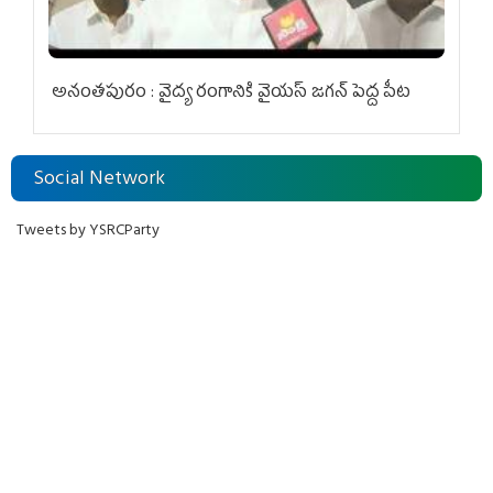
అనంతపురం : వైద్య రంగానికి వైయ‌స్ జ‌గ‌న్ పెద్ద పీట
Social Network
Tweets by YSRCParty