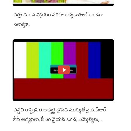
విత్తు నుంచి విక్రయం వరకూ అన్నదాతలకి అండగా
నిలుస్తూ..
ఎన్డీఏ రాష్ట్ర‌ప‌తి అభ్య‌ర్థి ద్రౌప‌ది ముర్ముతో వైయ‌స్ఆర్
సీపీ అధ్య‌క్షులు, సీఎం వైయ‌స్ జ‌గ‌న్, ఎమ్మెల్యేలు,
ఎంపీల స‌మావేశం