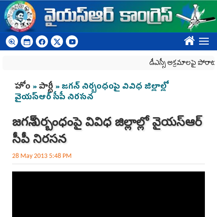
Skip to main content
????
డీఎస్సీ అక్రమాలపై పోరాటా
You are here
హోం
»
పార్టీ
» జగన్ నిర్బంధంపై వివిధ జిల్లాల్లో
వైయస్ఆర్ సీపీ నిరసన
జగన్ నిర్బంధంపై వివిధ జిల్లాల్లో వైయస్ఆర్
సీపీ నిరసన
28 May 2013 5:48 PM