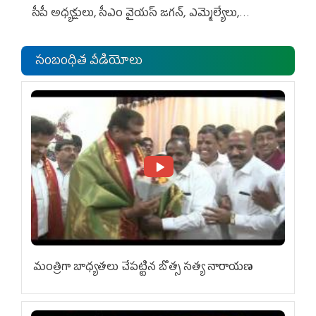
సీపీ అధ్య‌క్షులు, సీఎం వైయ‌స్ జ‌గ‌న్, ఎమ్మెల్యేలు,
ఎంపీల స‌మావేశం
సంబంధిత వీడియోలు
మంత్రిగా బాధ్యతలు చేపట్టిన బొత్స సత్య నారాయణ