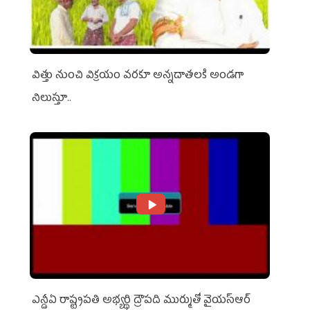
విత్తు నుంచి విక్రయం వరకూ అన్నదాతలకి అండగా
నిలుస్తూ..
ఎన్డీఏ రాష్ట్ర‌ప‌తి అభ్య‌ర్థి ద్రౌప‌ది ముర్ముతో వైయ‌స్ఆర్