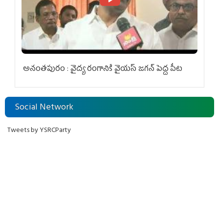
అనంతపురం : వైద్య రంగానికి వైయ‌స్ జ‌గ‌న్ పెద్ద పీట
Social Network
Tweets by YSRCParty