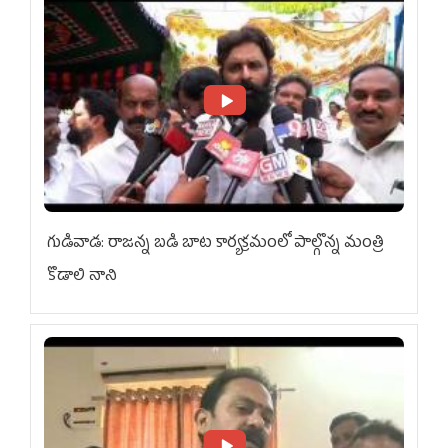
గుడివాడ: రాజన్న బడి బాట కార్యక్రమంలో పాల్గొన్న మంత్రి
కొడాలి నాని