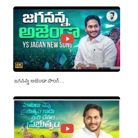
జగనన్న అజెండా సాంగ్….