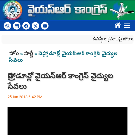
Skip to main content
????
డీఎస్సీ అక్రమాలపై పోరాటా
You are here
హోం
»
పార్టీ
» డెహ్రాడూన్లో వైయస్ఆర్ కాంగ్రెస్ వైద్యుల
సేవలు
డెహ్రాడూన్లో వైయస్ఆర్ కాంగ్రెస్ వైద్యుల
సేవలు
28 Jun 2013 5:42 PM