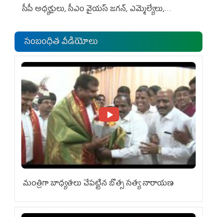
సీపీ అధ్య‌క్షులు, సీఎం వైయ‌స్ జ‌గ‌న్, ఎమ్మెల్యేలు,
ఎంపీల స‌మావేశం
సంబంధిత వీడియోలు
మంత్రిగా బాధ్యతలు చేపట్టిన బొత్స సత్య నారాయణ