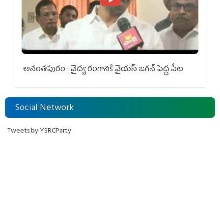
అనంతపురం : వైద్య రంగానికి వైయ‌స్ జ‌గ‌న్ పెద్ద పీట
Social Network
Tweets by YSRCParty