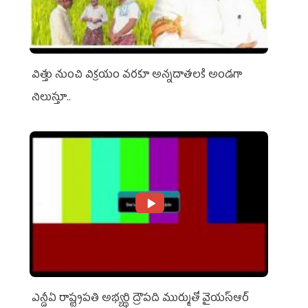
విత్తు నుంచి విక్రయం వరకూ అన్నదాతలకి అండగా
నిలుస్తూ..
ఎన్డీఏ రాష్ట్ర‌ప‌తి అభ్య‌ర్థి ద్రౌప‌ది ముర్ముతో వైయ‌స్ఆర్