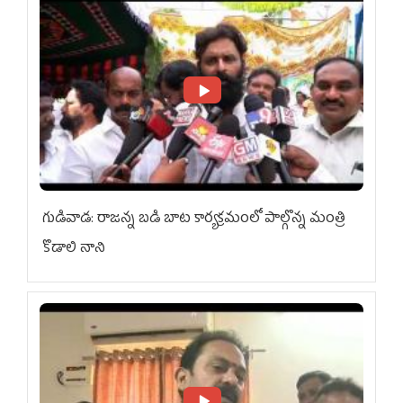
గుడివాడ: రాజన్న బడి బాట కార్యక్రమంలో పాల్గొన్న మంత్రి
కొడాలి నాని