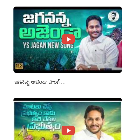
జగనన్న అజెండా సాంగ్….