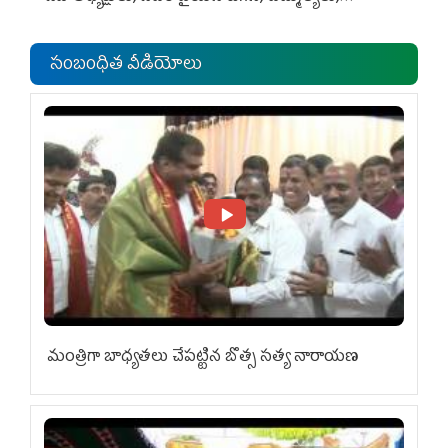
ఎంపీల స‌మావేశం
సంబంధిత వీడియోలు
మంత్రిగా బాధ్యతలు చేపట్టిన బొత్స సత్య నారాయణ