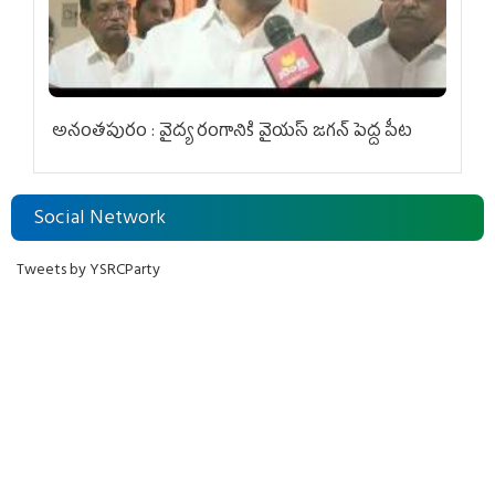
అనంతపురం : వైద్య రంగానికి వైయ‌స్ జ‌గ‌న్ పెద్ద పీట
Social Network
Tweets by YSRCParty