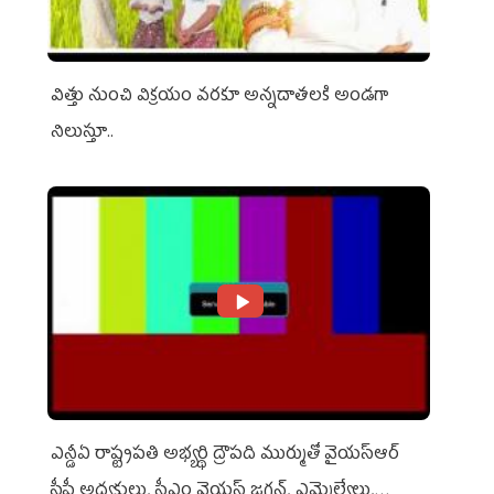
విత్తు నుంచి విక్రయం వరకూ అన్నదాతలకి అండగా
నిలుస్తూ..
ఎన్డీఏ రాష్ట్ర‌ప‌తి అభ్య‌ర్థి ద్రౌప‌ది ముర్ముతో వైయ‌స్ఆర్
సీపీ అధ్య‌క్షులు, సీఎం వైయ‌స్ జ‌గ‌న్, ఎమ్మెల్యేలు,