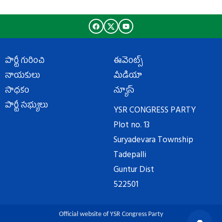
పార్టీ గురించి
ఈవెంట్స్
నాయకులు
మీడియా
సాధకం
న్యూస్
పార్టీ సభ్యులు
YSR CONGRESS PARTY
Plot no. 13
Suryadevara Township
Tadepalli
Guntur Dist
522501
Official website of YSR Congress Party