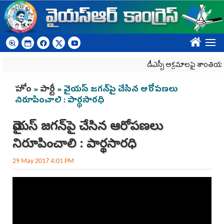
Skip to main content
????
డీఎస్సీ అక్రమాలపై శాంతియుత ధర్
You are here
హోం
»
పార్టీ
» వైయస్‌ జగన్‌పై చేసిన ఆరోపణలు
నిరూపించాలి : పార్థసారధి
వైయస్‌ జగన్‌పై చేసిన ఆరోపణలు
నిరూపించాలి : పార్థసారధి
29 May 2017 4:01 PM