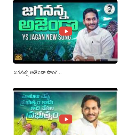
జగనన్న అజెండా సాంగ్….