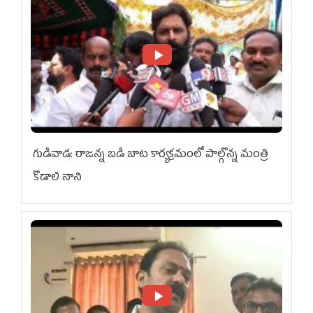
గుడివాడ: రాజన్న బడి బాట కార్యక్రమంలో పాల్గొన్న మంత్రి
కొడాలి నాని