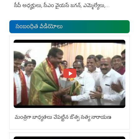
సీపీ అధ్య‌క్షులు, సీఎం వైయ‌స్ జ‌గ‌న్, ఎమ్మెల్యేలు,
ఎంపీల స‌మావేశం
సంబంధిత వీడియోలు
మంత్రిగా బాధ్యతలు చేపట్టిన బొత్స సత్య నారాయణ