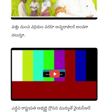
విత్తు నుంచి విక్రయం వరకూ అన్నదాతలకి అండగా
నిలుస్తూ..
ఎన్డీఏ రాష్ట్ర‌ప‌తి అభ్య‌ర్థి ద్రౌప‌ది ముర్ముతో వైయ‌స్ఆర్