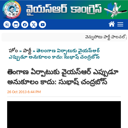
Skip to main content
????
వెన్నుపోటు పార్టీ పాలనలో ప్రజ
You are here
హోం
»
పార్టీ
» తెలంగాణ ఏర్పాటుకు వైయస్ఆర్
ఎప్పుడూ అనుకూలం కాదు: సుభాష్ చంద్రబోస్
తెలంగాణ ఏర్పాటుకు వైయస్ఆర్ ఎప్పుడూ
అనుకూలం కాదు: సుభాష్ చంద్రబోస్
26 Oct 2013 6:44 PM