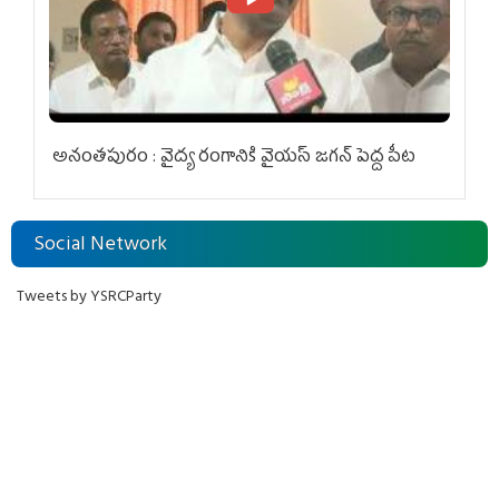
అనంతపురం : వైద్య రంగానికి వైయ‌స్ జ‌గ‌న్ పెద్ద పీట
Social Network
Tweets by YSRCParty