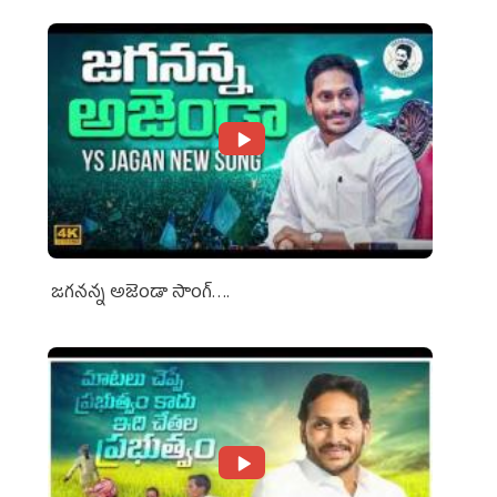
జగనన్న అజెండా సాంగ్….