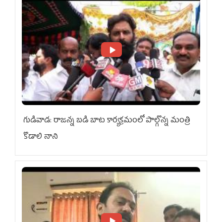
గుడివాడ: రాజన్న బడి బాట కార్యక్రమంలో పాల్గొన్న మంత్రి
కొడాలి నాని