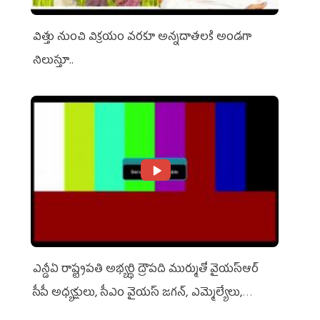
విత్తు నుంచి విక్రయం వరకూ అన్నదాతలకి అండగా
నిలుస్తూ..
ఎన్డీఏ రాష్ట్ర‌ప‌తి అభ్య‌ర్థి ద్రౌప‌ది ముర్ముతో వైయ‌స్ఆర్
సీపీ అధ్య‌క్షులు, సీఎం వైయ‌స్ జ‌గ‌న్, ఎమ్మెల్యేలు,
ఎంపీల స‌మావేశం