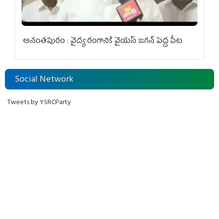
అనంతపురం : వైద్య రంగానికి వైయ‌స్ జ‌గ‌న్ పెద్ద పీట
Social Network
Tweets by YSRCParty