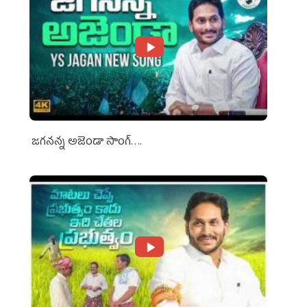
జగనన్న అజెండా సాంగ్….