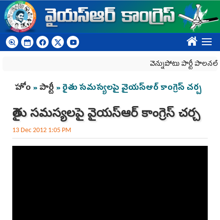
Skip to main content
????
వెన్నుపోటు పార్టీ పాలనలో ప్ర
You are here
హోం
»
పార్టీ
» రైతు సమస్యలపై వైయస్ఆర్ కాంగ్రెస్ చర్చ
రైతు సమస్యలపై వైయస్ఆర్ కాంగ్రెస్ చర్చ
13 Dec 2012 1:05 PM