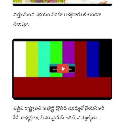
విత్తు నుంచి విక్రయం వరకూ అన్నదాతలకి అండగా
నిలుస్తూ..
ఎన్డీఏ రాష్ట్ర‌ప‌తి అభ్య‌ర్థి ద్రౌప‌ది ముర్ముతో వైయ‌స్ఆర్
సీపీ అధ్య‌క్షులు, సీఎం వైయ‌స్ జ‌గ‌న్, ఎమ్మెల్యేలు,
ఎంపీల స‌మావేశం