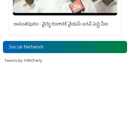
అనంతపురం : వైద్య రంగానికి వైయ‌స్ జ‌గ‌న్ పెద్ద పీట
Social Network
Tweets by YSRCParty