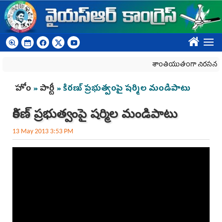
Skip to main content
????
శాంతియుతంగా నిరసన తెలిపే
You are here
హోం
»
పార్టీ
» కిరణ్ ప్రభుత్వంపై షర్మిల మండిపాటు
కిరణ్ ప్రభుత్వంపై షర్మిల మండిపాటు
13 May 2013 3:53 PM