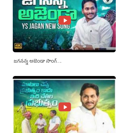
జగనన్న అజెండా సాంగ్….