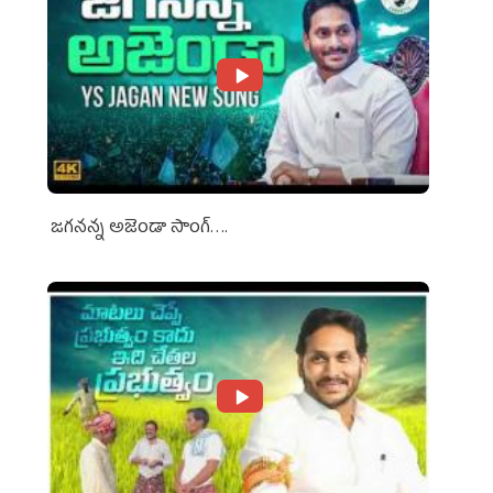
జగనన్న అజెండా సాంగ్….