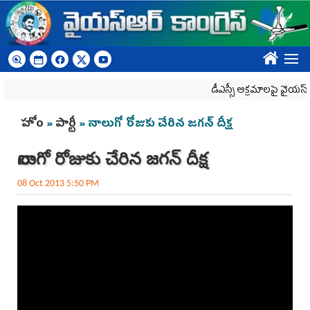
Skip to main content
????
డీఎస్సీ అక్రమాలపై వైయ‌స్ఆర్‌
You are here
హోం
»
పార్టీ
» నాలుగో రోజుకు చేరిన జగన్ దీక్ష
నాలుగో రోజుకు చేరిన జగన్ దీక్ష
08 Oct 2013 5:50 PM