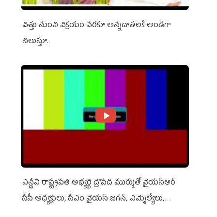
విత్తు నుంచి విక్రయం వరకూ అన్నదాతలకి అండగా
నిలుస్తూ..
ఎన్డీఏ రాష్ట్ర‌ప‌తి అభ్య‌ర్థి ద్రౌప‌ది ముర్ముతో వైయ‌స్ఆర్
సీపీ అధ్య‌క్షులు, సీఎం వైయ‌స్ జ‌గ‌న్, ఎమ్మెల్యేలు,
ఎంపీల స‌మావేశం