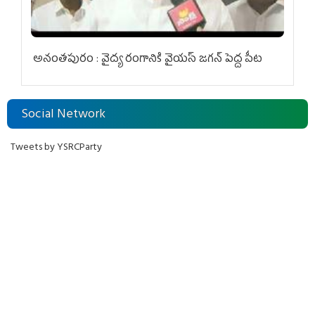
అనంతపురం : వైద్య రంగానికి వైయ‌స్ జ‌గ‌న్ పెద్ద పీట
Social Network
Tweets by YSRCParty