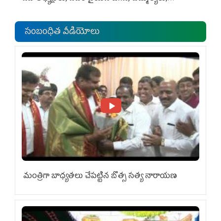
ఎంపీల స‌మావేశం
సంబంధిత వీడియోలు
మంత్రిగా బాధ్యతలు చేపట్టిన బొత్స సత్య నారాయణ