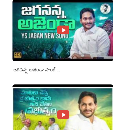
జగనన్న అజెండా సాంగ్….