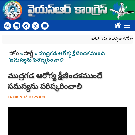
Skip to main content
????
జగన్‌కు పేరు వస్తుందనే రాజకీయ క
You are here
హోం
»
పార్టీ
» ముద్రగడ ఆరోగ్య క్షీణించకముందే
సమస్యను పరిష్కరించాలి
ముద్రగడ ఆరోగ్య క్షీణించకముందే
సమస్యను పరిష్కరించాలి
14 Jun 2016 10:25 AM