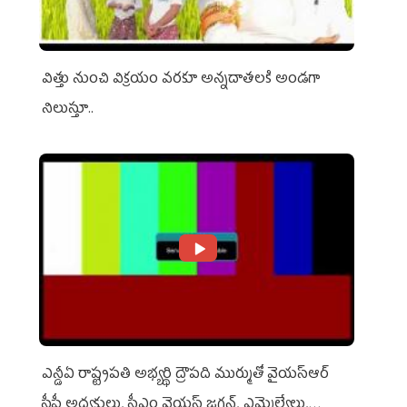
విత్తు నుంచి విక్రయం వరకూ అన్నదాతలకి అండగా
నిలుస్తూ..
ఎన్డీఏ రాష్ట్ర‌ప‌తి అభ్య‌ర్థి ద్రౌప‌ది ముర్ముతో వైయ‌స్ఆర్
సీపీ అధ్య‌క్షులు, సీఎం వైయ‌స్ జ‌గ‌న్, ఎమ్మెల్యేలు,