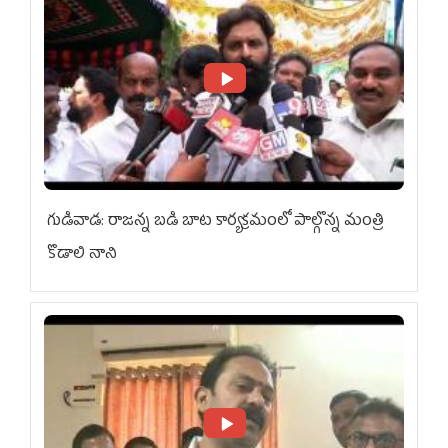
గుడివాడ: రాజన్న బడి బాట కార్యక్రమంలో పాల్గొన్న మంత్రి
కొడాలి నాని