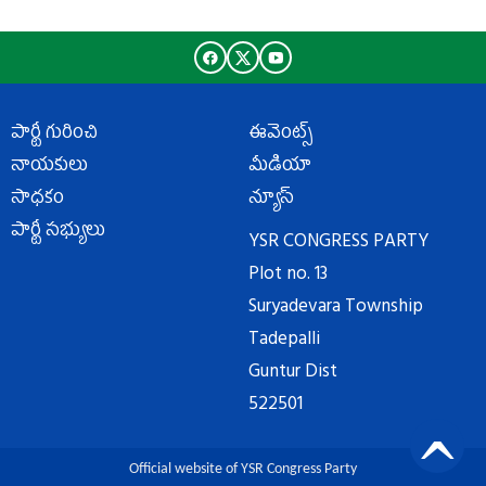
పార్టీ గురించి
ఈవెంట్స్
నాయకులు
మీడియా
సాధకం
న్యూస్
పార్టీ సభ్యులు
YSR CONGRESS PARTY
Plot no. 13
Suryadevara Township
Tadepalli
Guntur Dist
522501
Official website of YSR Congress Party