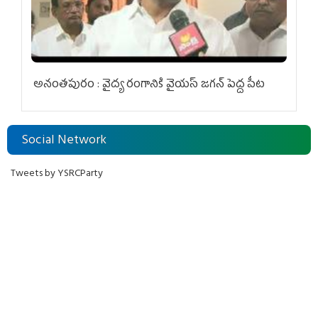
అనంతపురం : వైద్య రంగానికి వైయ‌స్ జ‌గ‌న్ పెద్ద పీట
Social Network
Tweets by YSRCParty