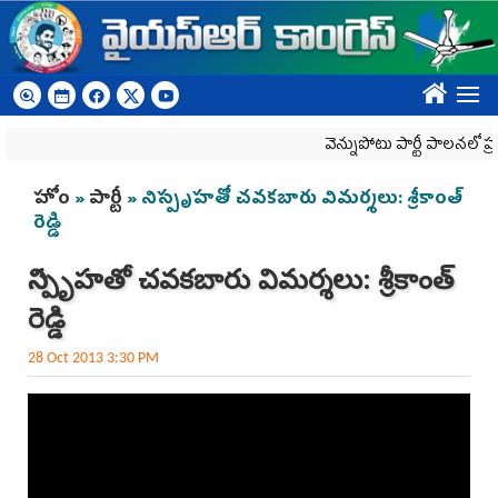
Skip to main content
????
వెన్నుపోటు పార్టీ పాలనలో ప్రజాస
You are here
హోం
»
పార్టీ
» నిస్పృహతో చవకబారు విమర్శలు: శ్రీకాంత్
రెడ్డి
నిస్పృహతో చవకబారు విమర్శలు: శ్రీకాంత్
రెడ్డి
28 Oct 2013 3:30 PM