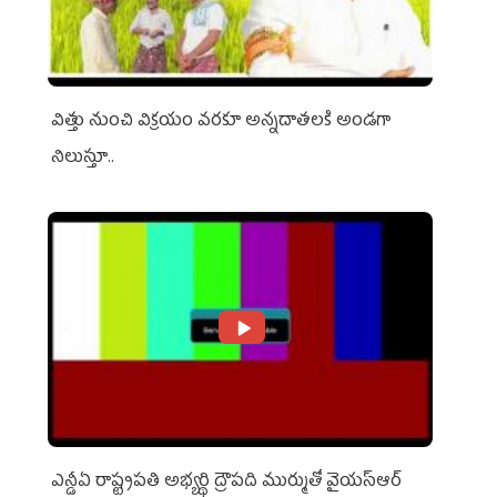
విత్తు నుంచి విక్రయం వరకూ అన్నదాతలకి అండగా
నిలుస్తూ..
ఎన్డీఏ రాష్ట్ర‌ప‌తి అభ్య‌ర్థి ద్రౌప‌ది ముర్ముతో వైయ‌స్ఆర్