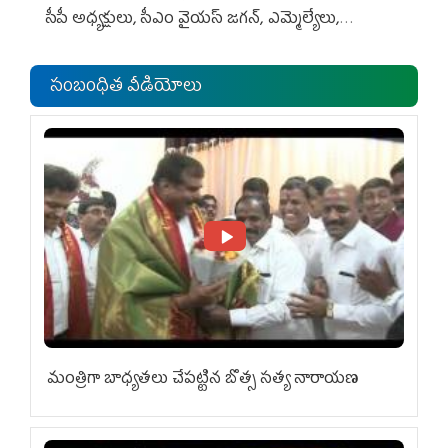
సీపీ అధ్య‌క్షులు, సీఎం వైయ‌స్ జ‌గ‌న్, ఎమ్మెల్యేలు,
ఎంపీల స‌మావేశం
సంబంధిత వీడియోలు
మంత్రిగా బాధ్యతలు చేపట్టిన బొత్స సత్య నారాయణ