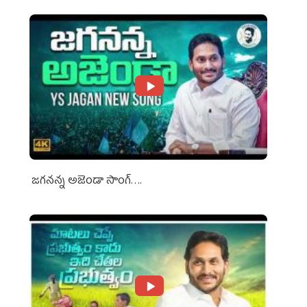
జగనన్న అజెండా సాంగ్….