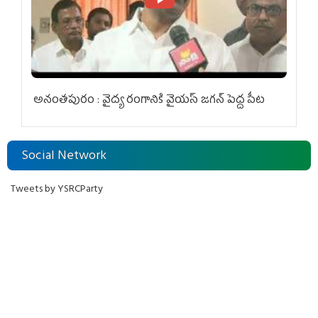
అనంతపురం : వైద్య రంగానికి వైయ‌స్ జ‌గ‌న్ పెద్ద పీట
Social Network
Tweets by YSRCParty