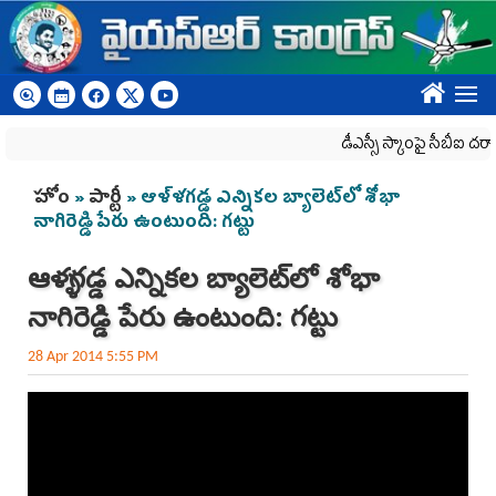
Skip to main content
????
డీఎస్సీ స్కాంపై సీబీఐ దర్యాప్త
You are here
హోం
»
పార్టీ
» ఆళ్ళగడ్డ ఎన్నికల బ్యాలెట్‌లో శోభా
నాగిరెడ్డి పేరు ఉంటుంది: గట్టు
ఆళ్ళగడ్డ ఎన్నికల బ్యాలెట్‌లో శోభా
నాగిరెడ్డి పేరు ఉంటుంది: గట్టు
28 Apr 2014 5:55 PM