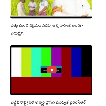
విత్తు నుంచి విక్రయం వరకూ అన్నదాతలకి అండగా
నిలుస్తూ..
ఎన్డీఏ రాష్ట్ర‌ప‌తి అభ్య‌ర్థి ద్రౌప‌ది ముర్ముతో వైయ‌స్ఆర్