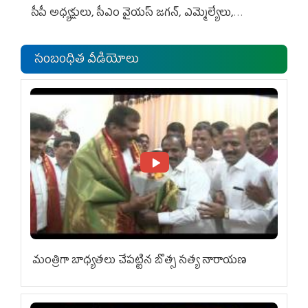
సీపీ అధ్య‌క్షులు, సీఎం వైయ‌స్ జ‌గ‌న్, ఎమ్మెల్యేలు,
ఎంపీల స‌మావేశం
సంబంధిత వీడియోలు
మంత్రిగా బాధ్యతలు చేపట్టిన బొత్స సత్య నారాయణ