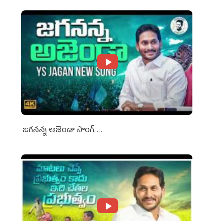
జగనన్న అజెండా సాంగ్….