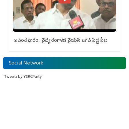
అనంతపురం : వైద్య రంగానికి వైయ‌స్ జ‌గ‌న్ పెద్ద పీట
Social Network
Tweets by YSRCParty