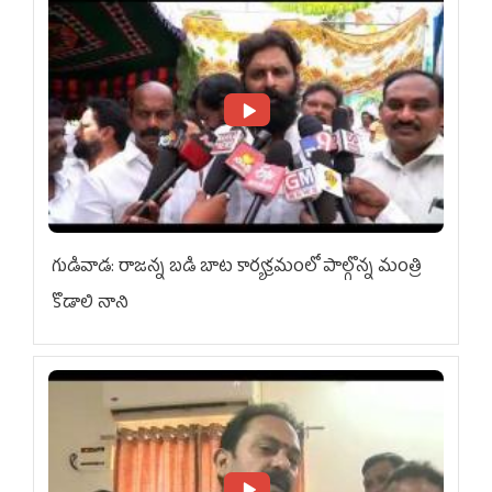
గుడివాడ: రాజన్న బడి బాట కార్యక్రమంలో పాల్గొన్న మంత్రి
కొడాలి నాని