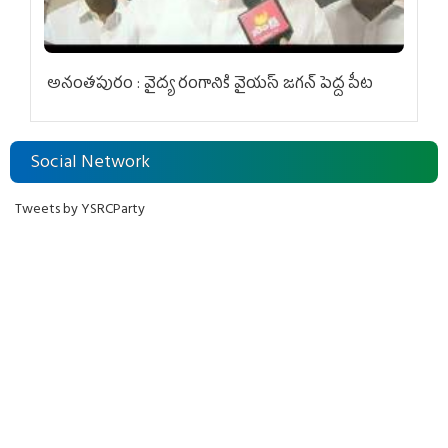
అనంతపురం : వైద్య రంగానికి వైయ‌స్ జ‌గ‌న్ పెద్ద పీట
Social Network
Tweets by YSRCParty