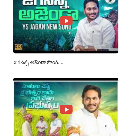
జగనన్న అజెండా సాంగ్….