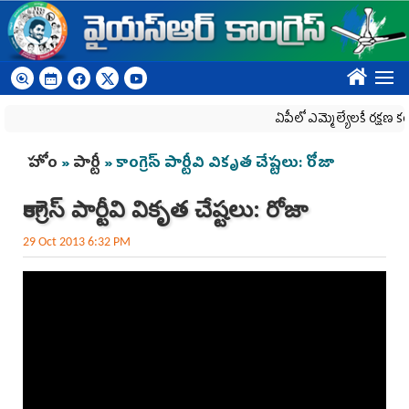
Skip to main content
????
ఏపీలో ఎమ్మెల్యేల‌కే ర‌క్ష‌ణ క‌రువ
You are here
హోం
»
పార్టీ
» కాంగ్రెస్ పార్టీవి వికృత చేష్టలు: రోజా
కాంగ్రెస్ పార్టీవి వికృత చేష్టలు: రోజా
29 Oct 2013 6:32 PM