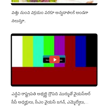
విత్తు నుంచి విక్రయం వరకూ అన్నదాతలకి అండగా
నిలుస్తూ..
ఎన్డీఏ రాష్ట్ర‌ప‌తి అభ్య‌ర్థి ద్రౌప‌ది ముర్ముతో వైయ‌స్ఆర్
సీపీ అధ్య‌క్షులు, సీఎం వైయ‌స్ జ‌గ‌న్, ఎమ్మెల్యేలు,
ఎంపీల స‌మావేశం