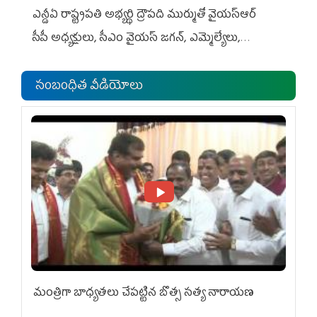
ఎన్డీఏ రాష్ట్ర‌ప‌తి అభ్య‌ర్థి ద్రౌప‌ది ముర్ముతో వైయ‌స్ఆర్
సీపీ అధ్య‌క్షులు, సీఎం వైయ‌స్ జ‌గ‌న్, ఎమ్మెల్యేలు,
ఎంపీల స‌మావేశం
సంబంధిత వీడియోలు
మంత్రిగా బాధ్యతలు చేపట్టిన బొత్స సత్య నారాయణ