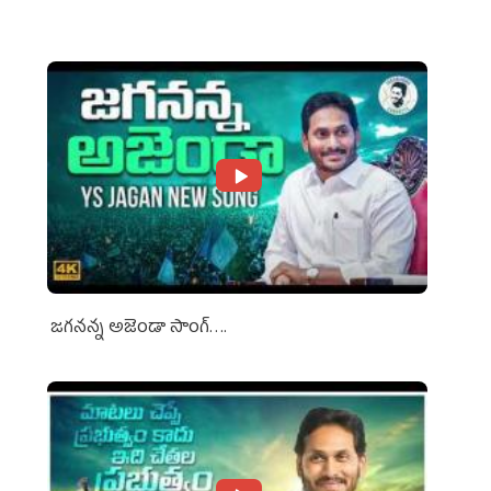
Media Groups
జగనన్న అజెండా సాంగ్….