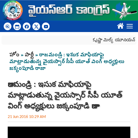
Skip to main content
????
కృష్ణా మిల్క్‌ యూనియన్‌ నిర్వీర్
You are here
హోం
»
పార్టీ
» రాజమండ్రి : ఇసుక మాఫియాపై
మాట్లాడుతున్న వైయస్సార్ సీపీ యూత్ వింగ్ అధ్యక్షులు
జక్కంపూడి రాజా
రాజమండ్రి : ఇసుక మాఫియాపై
మాట్లాడుతున్న వైయస్సార్ సీపీ యూత్
వింగ్ అధ్యక్షులు జక్కంపూడి రాజా
21 Jun 2016 10:29 AM