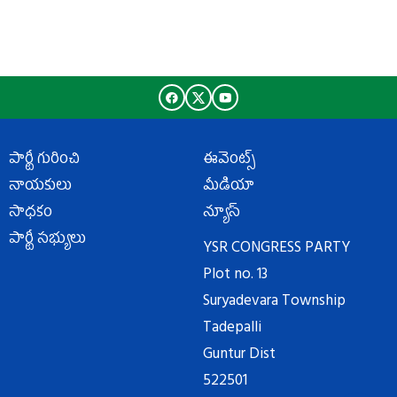
పార్టీ గురించి
ఈవెంట్స్
నాయకులు
మీడియా
సాధకం
న్యూస్
పార్టీ సభ్యులు
YSR CONGRESS PARTY
Plot no. 13
Suryadevara Township
Tadepalli
Guntur Dist
522501