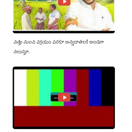
విత్తు నుంచి విక్రయం వరకూ అన్నదాతలకి అండగా
నిలుస్తూ..