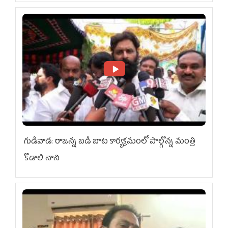
గుడివాడ: రాజన్న బడి బాట కార్యక్రమంలో పాల్గొన్న మంత్రి
కొడాలి నాని