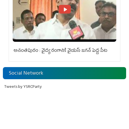
అనంతపురం : వైద్య రంగానికి వైయ‌స్ జ‌గ‌న్ పెద్ద పీట
Social Network
Tweets by YSRCParty