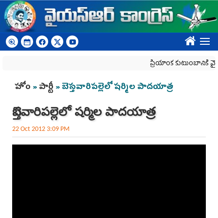
Skip to main content
????
ప్రియాంక కుటుంబానికి వైయ‌
You are here
హోం
»
పార్టీ
» బెస్తవారిపల్లెలో షర్మిల పాదయాత్ర
బెస్తవారిపల్లెలో షర్మిల పాదయాత్ర
22 Oct 2012 3:09 PM