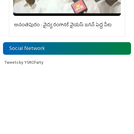
అనంతపురం : వైద్య రంగానికి వైయ‌స్ జ‌గ‌న్ పెద్ద పీట
Social Network
Tweets by YSRCParty