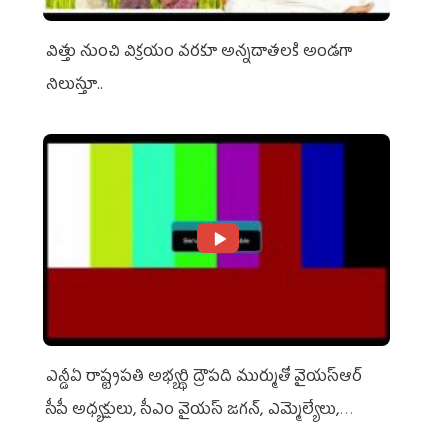
విత్తు నుంచి విక్రయం వరకూ అన్నదాతలకి అండగా
నిలుస్తూ..
ఎన్డీఏ రాష్ట్ర‌ప‌తి అభ్య‌ర్థి ద్రౌప‌ది ముర్ముతో వైయ‌స్ఆర్
సీపీ అధ్య‌క్షులు, సీఎం వైయ‌స్ జ‌గ‌న్, ఎమ్మెల్యేలు,
ఎంపీల స‌మావేశం