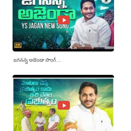
జగనన్న అజెండా సాంగ్….