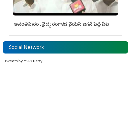
అనంతపురం : వైద్య రంగానికి వైయ‌స్ జ‌గ‌న్ పెద్ద పీట
Social Network
Tweets by YSRCParty