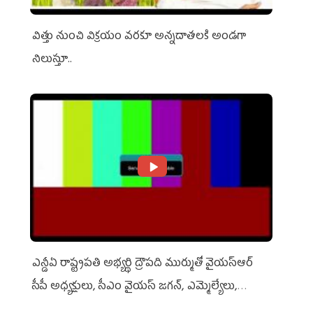
విత్తు నుంచి విక్రయం వరకూ అన్నదాతలకి అండగా
నిలుస్తూ..
ఎన్డీఏ రాష్ట్ర‌ప‌తి అభ్య‌ర్థి ద్రౌప‌ది ముర్ముతో వైయ‌స్ఆర్
సీపీ అధ్య‌క్షులు, సీఎం వైయ‌స్ జ‌గ‌న్, ఎమ్మెల్యేలు,
ఎంపీల స‌మావేశం