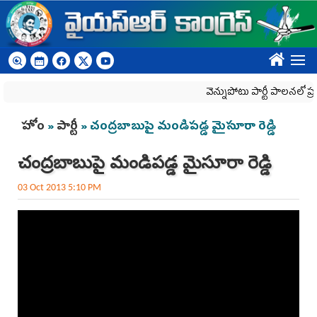
Skip to main content
????
వెన్నుపోటు పార్టీ పాలనలో ప్రజాస
You are here
హోం
»
పార్టీ
» చంద్రబాబుపై మండిపడ్డ మైసూరా రెడ్డి
చంద్రబాబుపై మండిపడ్డ మైసూరా రెడ్డి
03 Oct 2013 5:10 PM