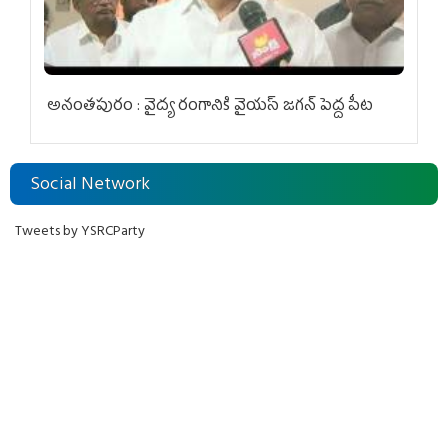
అనంతపురం : వైద్య రంగానికి వైయ‌స్ జ‌గ‌న్ పెద్ద పీట
Social Network
Tweets by YSRCParty