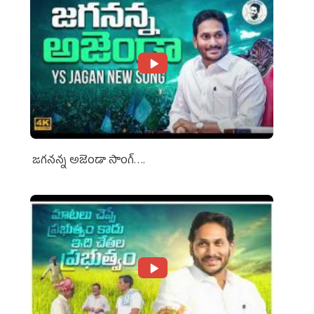
జగనన్న అజెండా సాంగ్….