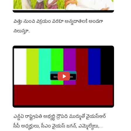
విత్తు నుంచి విక్రయం వరకూ అన్నదాతలకి అండగా
నిలుస్తూ..
ఎన్డీఏ రాష్ట్ర‌ప‌తి అభ్య‌ర్థి ద్రౌప‌ది ముర్ముతో వైయ‌స్ఆర్
సీపీ అధ్య‌క్షులు, సీఎం వైయ‌స్ జ‌గ‌న్, ఎమ్మెల్యేలు,