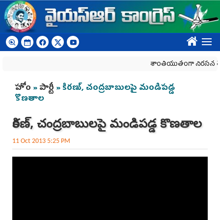
Skip to main content
????
శాంతియుతంగా నిరసన తెలిపే 
You are here
హోం
»
పార్టీ
» కిరణ్, చంద్రబాబులపై మండిపడ్డ
కొణతాల
కిరణ్, చంద్రబాబులపై మండిపడ్డ కొణతాల
11 Oct 2013 5:25 PM