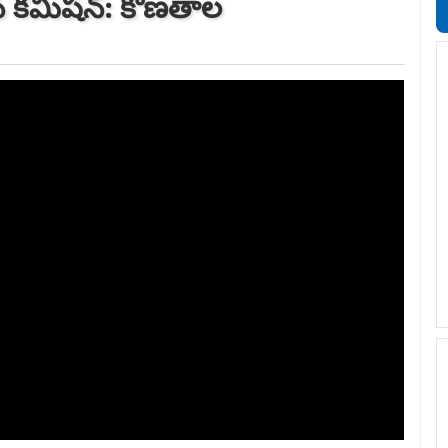
్ కమిషన్: కొణతాల