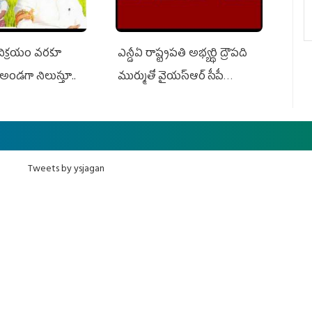
 విక్రయం వరకూ
ఎన్డీఏ రాష్ట్ర‌ప‌తి అభ్య‌ర్థి ద్రౌప‌ది
అండగా నిలుస్తూ..
ముర్ముతో వైయ‌స్ఆర్ సీపీ
అధ్య‌క్షులు, సీఎం వైయ‌స్ జ‌గ‌న్,
ఎమ్మెల్యేలు, ఎంపీల స‌మావేశం
Tweets by ysjagan