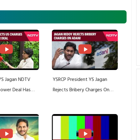
YS Jagan NDTV
YSRCP President YS Jagan
 Power Deal Has
Rejects Bribery Charges On
Do With Adani: YS
Adani, Threatens Defamation
ts US Charges
Suit Against Media Groups