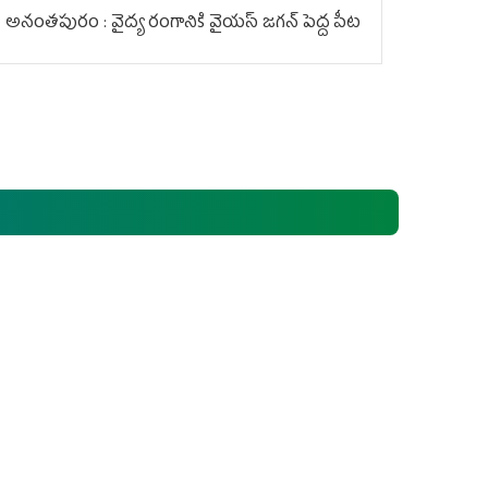
అనంతపురం : వైద్య రంగానికి వైయ‌స్ జ‌గ‌న్ పెద్ద పీట