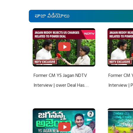
తాజా వీడియోలు
Former CM YS Jagan NDTV
Former CM 
Interview | ower Deal Has
Interview |
Nothing To Do With Adani: YS
Nothing To 
Jagan Rejects US Charges
Jagan Rejec