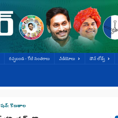
ర‌చ్చ‌బండ‌ - కోటి సంత‌కాలు
వీడియోలు
డౌన్ లోడ్స్
ిషన్: కొణతాల