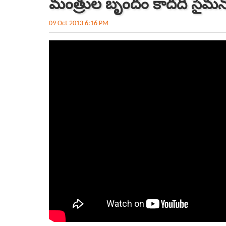
మంత్రుల బృందం కాదది సైమన
09 Oct 2013 6:16 PM