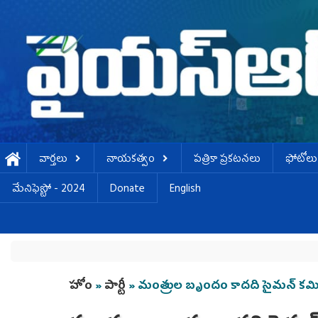
Skip to main content
వార్తలు
నాయకత్వం
పత్రికా ప్రకటనలు
ఫోటోలు
మేనిఫెస్టో - 2024
Donate
English
You are here
హోం
»
పార్టీ
» మంత్రుల బృందం కాదది సైమన్ కమ