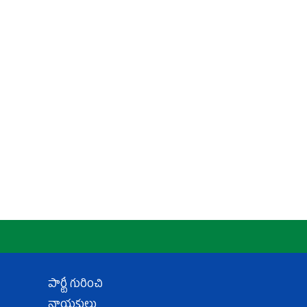
పార్టీ గురించి
నాయకులు