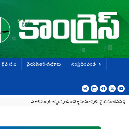
లైవ్ టి.వి
వైయస్ఆర్-పథకాలు
సంప్రదించండి
మాజీ మంత్రి జక్కంపూడి రామ్మోహన్‌రావుకు వైయ‌స్ఆర్‌సీపీ ఘన నివాళి