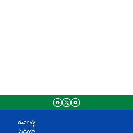
ఈవెంట్స్
మీడియా