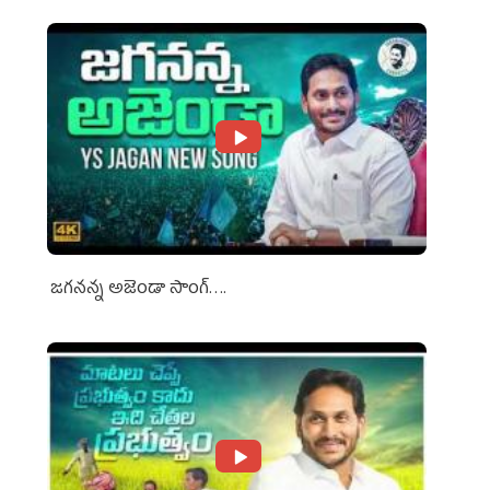
జగనన్న అజెండా సాంగ్….