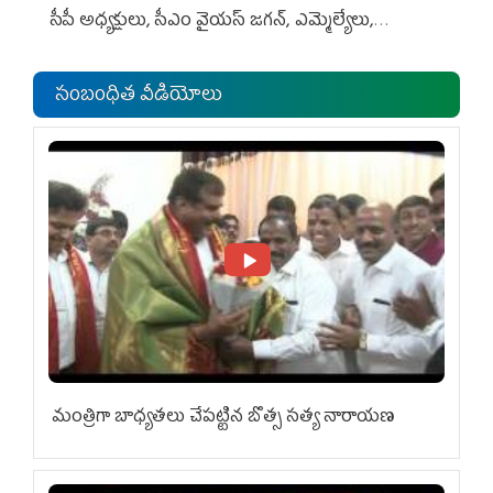
సీపీ అధ్య‌క్షులు, సీఎం వైయ‌స్ జ‌గ‌న్, ఎమ్మెల్యేలు,
ఎంపీల స‌మావేశం
సంబంధిత వీడియోలు
మంత్రిగా బాధ్యతలు చేపట్టిన బొత్స సత్య నారాయణ