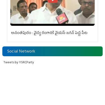
అనంతపురం : వైద్య రంగానికి వైయ‌స్ జ‌గ‌న్ పెద్ద పీట
Social Network
Tweets by YSRCParty