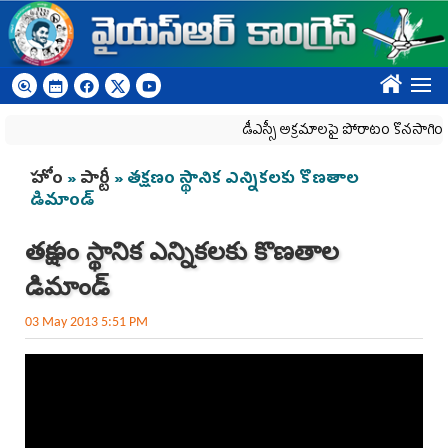
Skip to main content
????
డీఎస్సీ అక్రమాలపై పోరాటం కొనసాగింపు
You are here
హోం
»
పార్టీ
» తక్షణం స్థానిక ఎన్నికలకు కొణతాల
డిమాండ్
తక్షణం స్థానిక ఎన్నికలకు కొణతాల
డిమాండ్
03 May 2013 5:51 PM