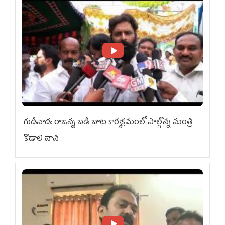
గుడివాడ: రాజన్న బడి బాట కార్యక్రమంలో పాల్గొన్న మంత్రి
కొడాలి నాని