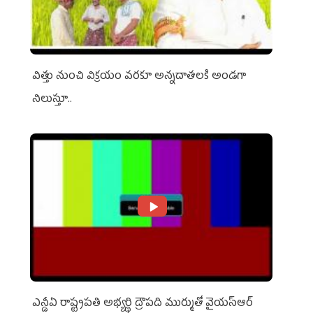
విత్తు నుంచి విక్రయం వరకూ అన్నదాతలకి అండగా
నిలుస్తూ..
ఎన్డీఏ రాష్ట్ర‌ప‌తి అభ్య‌ర్థి ద్రౌప‌ది ముర్ముతో వైయ‌స్ఆర్