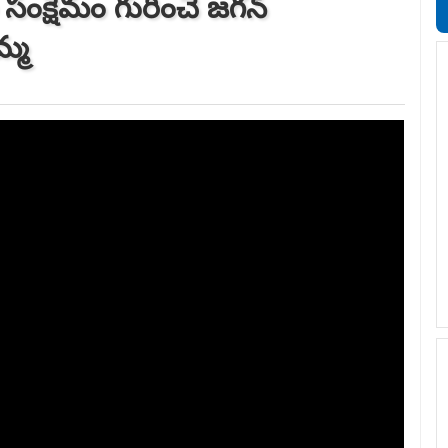
 సంక్షేమం గురించే జగన్
్మ