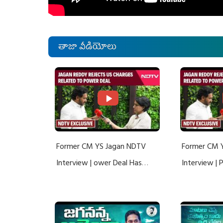
తాజా వీడియోలు
Former CM YS Jagan NDTV
Former CM 
Interview | ower Deal Has
Interview |
Nothing To Do With Adani: YS
Nothing To 
Jagan Rejects US Charges
Jagan Rejec