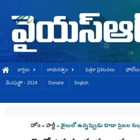
Skip to main content
వార్తలు
నాయకత్వం
పత్రికా ప్రకటనలు
ఫోటోలు
మేనిఫెస్టో - 2024
Donate
English
You are here
హోం
»
పార్టీ
» జైలులో ఉన్నప్పుడు కూడా ప్రజల సం