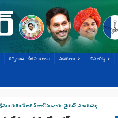
ర‌చ్చ‌బండ‌ - కోటి సంత‌కాలు
వీడియోలు
డౌన్ లోడ్స్
క్షేమం గురించే జగన్ ఆలోచించారు: వైయస్‌ విజయమ్మ