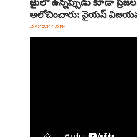
జైలులో ఉన్నప్పుడు కూడా ప్రజల
ఆలోచించారు: వైయస్‌ విజయమ
26 Apr 2014 4:06 PM