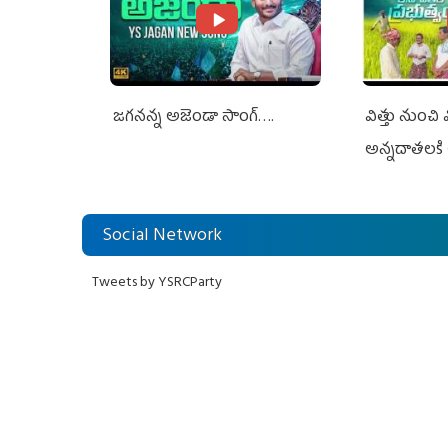
జగనన్న అజెండా సాంగ్….
విత్తు నుంచి
అన్నదాతలకి 
Social Network
Tweets by YSRCParty