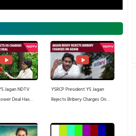
YS Jagan NDTV
YSRCP President YS Jagan
 Power Deal Has
Rejects Bribery Charges On
Do With Adani: YS
Adani, Threatens Defamation
ts US Charges
Suit Against Media Groups