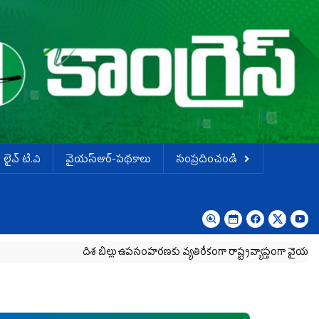
లైవ్ టి.వి
వైయస్ఆర్-పథకాలు
సంప్రదించండి
దిశ బిల్లు ఉపసంహరణకు వ్యతిరేకంగా రాష్ట్రవ్యాప్తంగా వైయ‌స్ఆర్‌స