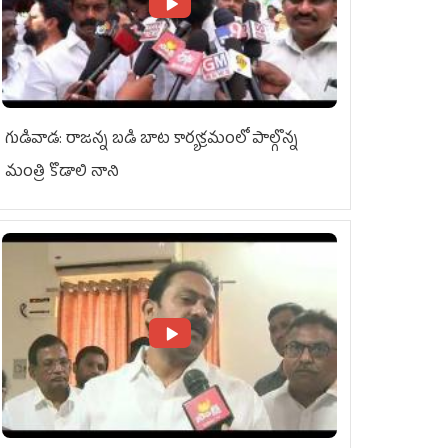
గుడివాడ: రాజన్న బడి బాట కార్యక్రమంలో పాల్గొన్న
మంత్రి కొడాలి నాని