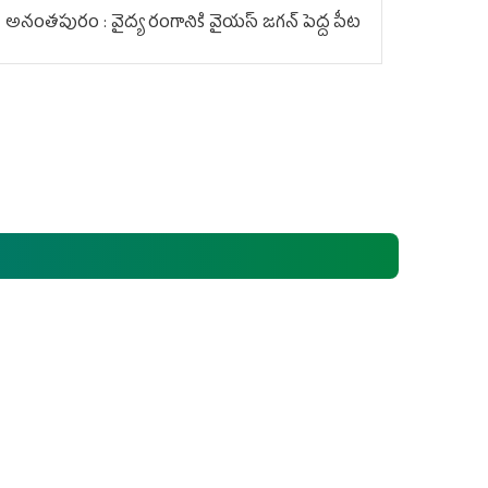
అనంతపురం : వైద్య రంగానికి వైయ‌స్ జ‌గ‌న్ పెద్ద పీట