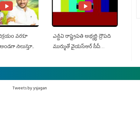
 విక్రయం వరకూ
ఎన్డీఏ రాష్ట్ర‌ప‌తి అభ్య‌ర్థి ద్రౌప‌ది
అండగా నిలుస్తూ..
ముర్ముతో వైయ‌స్ఆర్ సీపీ
అధ్య‌క్షులు, సీఎం వైయ‌స్ జ‌గ‌న్,
ఎమ్మెల్యేలు, ఎంపీల స‌మావేశం
Tweets by ysjagan