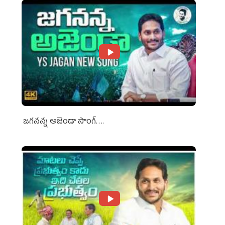
జగనన్న అజెండా సాంగ్….