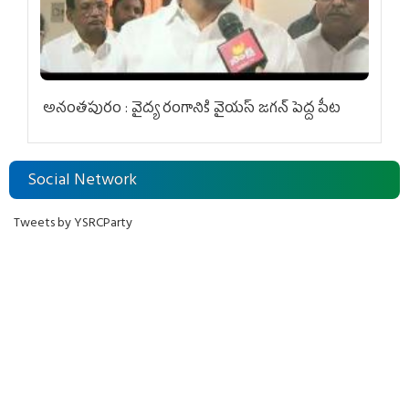
అనంతపురం : వైద్య రంగానికి వైయ‌స్ జ‌గ‌న్ పెద్ద పీట
Social Network
Tweets by YSRCParty