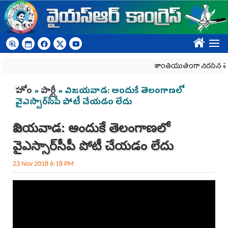
Skip to main content
????
శాంతియుతంగా నిరసన తెలిపే 
You are here
హోం
»
పార్టీ
» విజయవాడ: అందుకే తెలంగాణలో
వైఎస్సార్‌సీపీ పోటీ చేయడం లేదు
విజయవాడ: అందుకే తెలంగాణలో
వైఎస్సార్‌సీపీ పోటీ చేయడం లేదు
23 Nov 2018 6:18 PM