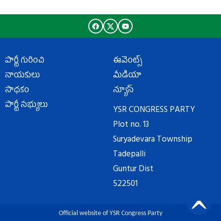
పార్టీ గురించి
ఈవెంట్స్
నాయకులు
మీడియా
సాధకం
న్యూస్
పార్టీ సభ్యులు
YSR CONGRESS PARTY
Plot no. 13
Suryadevara Township
Tadepalli
Guntur Dist
522501
Official website of YSR Congress Party