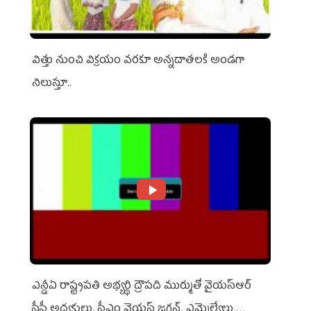
విత్తు నుంచి విక్రయం వరకూ అన్నదాతలకి అండగా
నిలుస్తూ..
ఎన్డీఏ రాష్ట్ర‌ప‌తి అభ్య‌ర్థి ద్రౌప‌ది ముర్ముతో వైయ‌స్ఆర్
సీపీ అధ్య‌క్షులు, సీఎం వైయ‌స్ జ‌గ‌న్, ఎమ్మెల్యేలు,