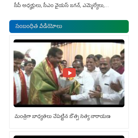
సీపీ అధ్య‌క్షులు, సీఎం వైయ‌స్ జ‌గ‌న్, ఎమ్మెల్యేలు,
ఎంపీల స‌మావేశం
సంబంధిత వీడియోలు
మంత్రిగా బాధ్యతలు చేపట్టిన బొత్స సత్య నారాయణ