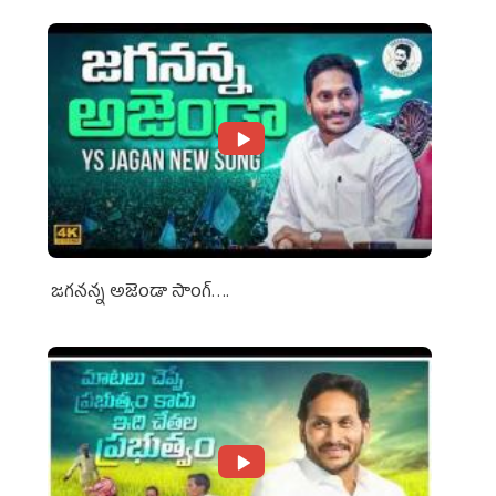
జగనన్న అజెండా సాంగ్….