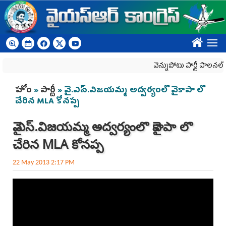
Skip to main content
????
వెన్నుపోటు పార్టీ పాలనలో ప్ర
You are here
హోం
»
పార్టీ
» వై.ఎస్.విజయమ్మ అద్వర్యంలొ వైకాపా లొ
చేరిన MLA కోనప్ప
వై.ఎస్.విజయమ్మ అద్వర్యంలొ వైకాపా లొ
చేరిన MLA కోనప్ప
22 May 2013 2:17 PM