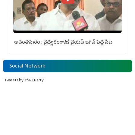
అనంతపురం : వైద్య రంగానికి వైయ‌స్ జ‌గ‌న్ పెద్ద పీట
Social Network
Tweets by YSRCParty