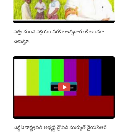
విత్తు నుంచి విక్రయం వరకూ అన్నదాతలకి అండగా
నిలుస్తూ..
ఎన్డీఏ రాష్ట్ర‌ప‌తి అభ్య‌ర్థి ద్రౌప‌ది ముర్ముతో వైయ‌స్ఆర్