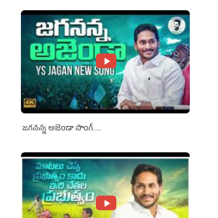
జగనన్న అజెండా సాంగ్….