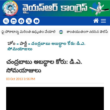
Skip to main content
????
పై పోరాటాన్ని మరింత ఉధృతం చేయాలి
శాంతియుతంగా నిరసన తెలిపే హక్కు
You are here
హోం
»
పార్టీ
» చంద్రబాబు అబద్ధాల కోరు: డి.ఎ.
సోమయాజులు
చంద్రబాబు అబద్ధాల కోరు: డి.ఎ.
సోమయాజులు
03 Oct 2013 3:56 PM