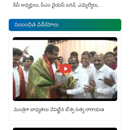
సీపీ అధ్య‌క్షులు, సీఎం వైయ‌స్ జ‌గ‌న్, ఎమ్మెల్యేలు,
ఎంపీల స‌మావేశం
సంబంధిత వీడియోలు
మంత్రిగా బాధ్యతలు చేపట్టిన బొత్స సత్య నారాయణ