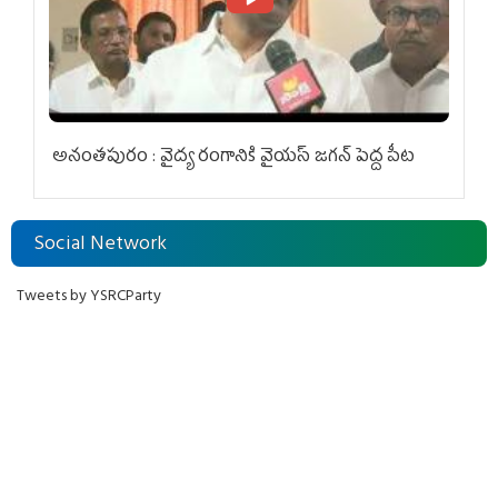
అనంతపురం : వైద్య రంగానికి వైయ‌స్ జ‌గ‌న్ పెద్ద పీట
Social Network
Tweets by YSRCParty