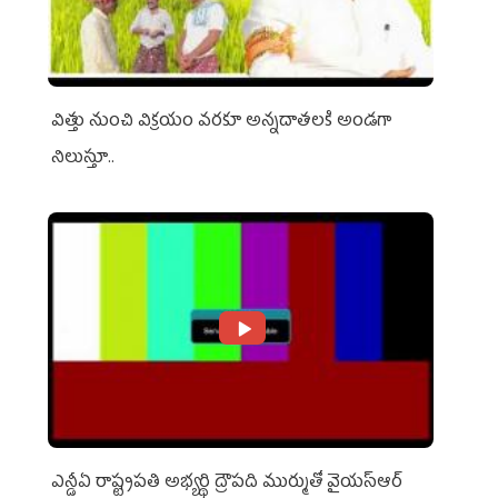
విత్తు నుంచి విక్రయం వరకూ అన్నదాతలకి అండగా
నిలుస్తూ..
ఎన్డీఏ రాష్ట్ర‌ప‌తి అభ్య‌ర్థి ద్రౌప‌ది ముర్ముతో వైయ‌స్ఆర్