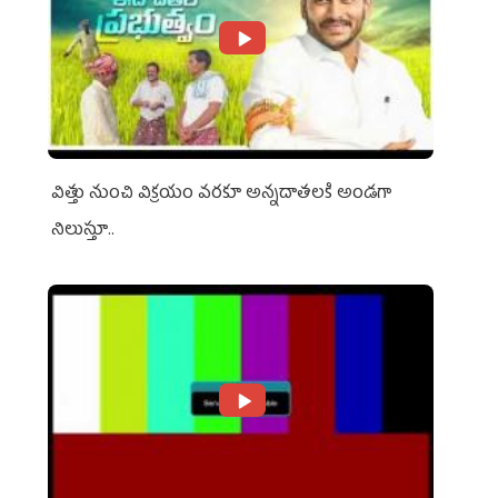
విత్తు నుంచి విక్రయం వరకూ అన్నదాతలకి అండగా
నిలుస్తూ..