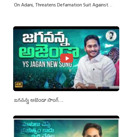
On Adani, Threatens Defamation Suit Against
Media Groups
జగనన్న అజెండా సాంగ్….