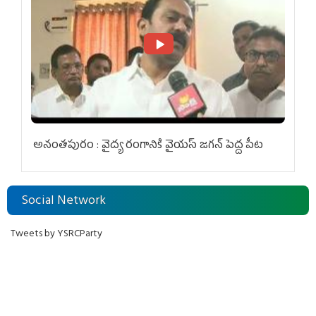
అనంతపురం : వైద్య రంగానికి వైయ‌స్ జ‌గ‌న్ పెద్ద పీట
Social Network
Tweets by YSRCParty