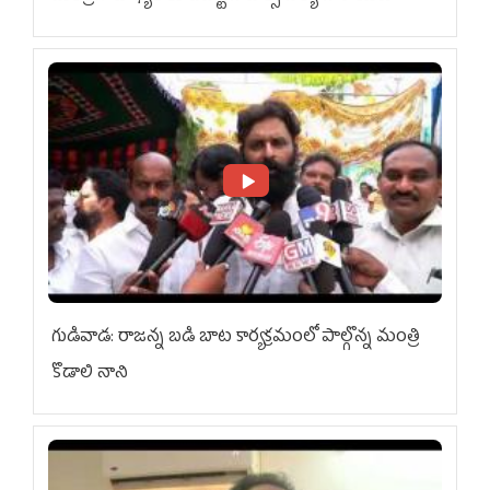
గుడివాడ: రాజన్న బడి బాట కార్యక్రమంలో పాల్గొన్న మంత్రి
కొడాలి నాని