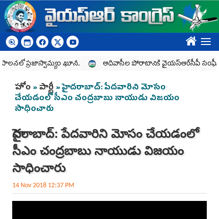
Skip to main content
????
ాలనలో ప్రజాస్వామ్యం ఖూనీ..
ఆదివాసీల పోరాటానికి వైయ‌స్ఆర్‌సీపీ సంఘీభ
You are here
హోం
»
పార్టీ
» హైదరాబాద్‌: పేదవారిని మోసం
చేయడంలో సీఎం చంద్రబాబు నాయుడు విజయం
సాధించారు
హైదరాబాద్‌: పేదవారిని మోసం చేయడంలో
సీఎం చంద్రబాబు నాయుడు విజయం
సాధించారు
14 Nov 2018 12:37 PM