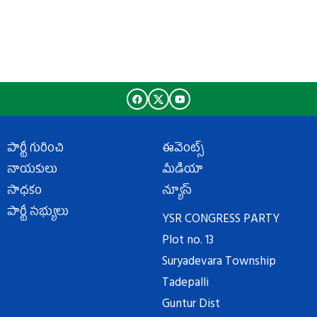
పార్టీ గురించి
ఈవెంట్స్
నాయకులు
మీడియా
సాధకం
న్యూస్
పార్టీ సభ్యులు
YSR CONGRESS PARTY
Plot no. 13
Suryadevara Township
Tadepalli
Guntur Dist