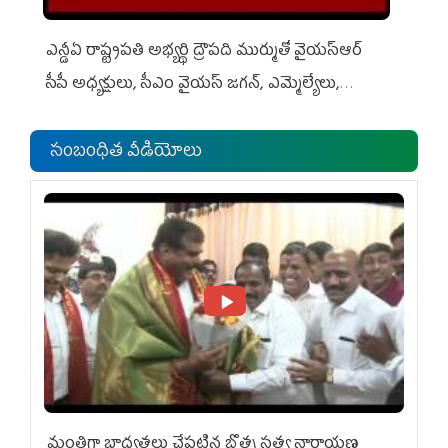
ఎన్డీఏ రాష్ట్ర‌ప‌తి అభ్య‌ర్థి ద్రౌప‌ది ముర్ముతో వైయ‌స్ఆర్
సీపీ అధ్య‌క్షులు, సీఎం వైయ‌స్ జ‌గ‌న్, ఎమ్మెల్యేలు,
ఎంపీల స‌మావేశం
సంబంధిత వీడియోలు
మంత్రిగా బాధ్యతలు చేపట్టిన బొత్స సత్య నారాయణ