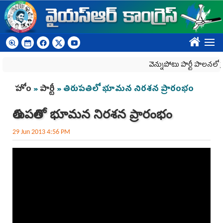
Skip to main content
????
వెన్నుపోటు పార్టీ పాలనలో ప్రజ
You are here
హోం
»
పార్టీ
» తిరుపతిలో భూమన నిరశన ప్రారంభం
తిరుపతిలో భూమన నిరశన ప్రారంభం
29 Jun 2013 4:56 PM