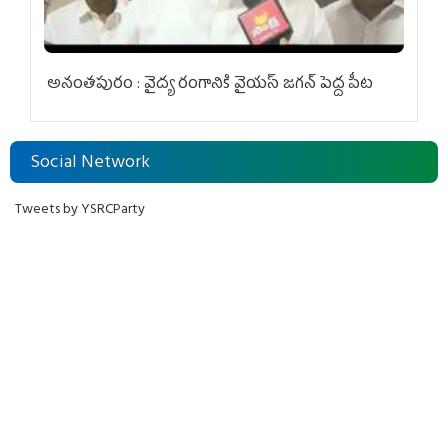
అనంతపురం : వైద్య రంగానికి వైయ‌స్ జ‌గ‌న్ పెద్ద పీట
Social Network
Tweets by YSRCParty