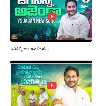
జగనన్న అజెండా సాంగ్….