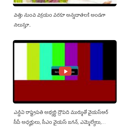
విత్తు నుంచి విక్రయం వరకూ అన్నదాతలకి అండగా
నిలుస్తూ..
ఎన్డీఏ రాష్ట్ర‌ప‌తి అభ్య‌ర్థి ద్రౌప‌ది ముర్ముతో వైయ‌స్ఆర్
సీపీ అధ్య‌క్షులు, సీఎం వైయ‌స్ జ‌గ‌న్, ఎమ్మెల్యేలు,
ఎంపీల స‌మావేశం