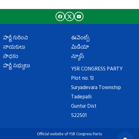
పార్టీ గురించి
ఈవెంట్స్
నాయకులు
మీడియా
సాధకం
న్యూస్
పార్టీ సభ్యులు
YSR CONGRESS PARTY
Plot no. 13
Suryadevara Township
Tadepalli
Guntur Dist
522501
Official website of YSR Congress Party