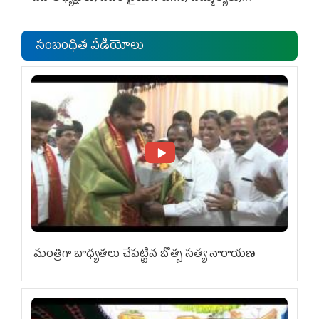
ఎంపీల స‌మావేశం
సంబంధిత వీడియోలు
మంత్రిగా బాధ్యతలు చేపట్టిన బొత్స సత్య నారాయణ