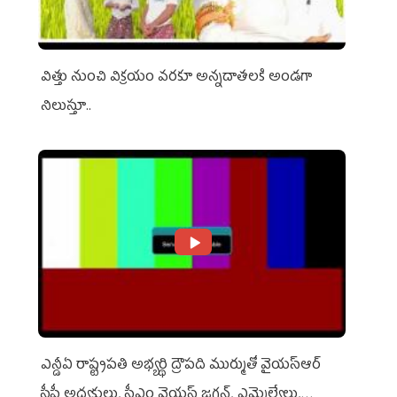
విత్తు నుంచి విక్రయం వరకూ అన్నదాతలకి అండగా
నిలుస్తూ..
ఎన్డీఏ రాష్ట్ర‌ప‌తి అభ్య‌ర్థి ద్రౌప‌ది ముర్ముతో వైయ‌స్ఆర్
సీపీ అధ్య‌క్షులు, సీఎం వైయ‌స్ జ‌గ‌న్, ఎమ్మెల్యేలు,