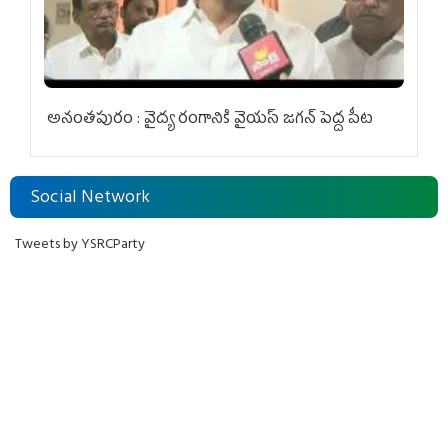
అనంతపురం : వైద్య రంగానికి వైయ‌స్ జ‌గ‌న్ పెద్ద పీట
Social Network
Tweets by YSRCParty