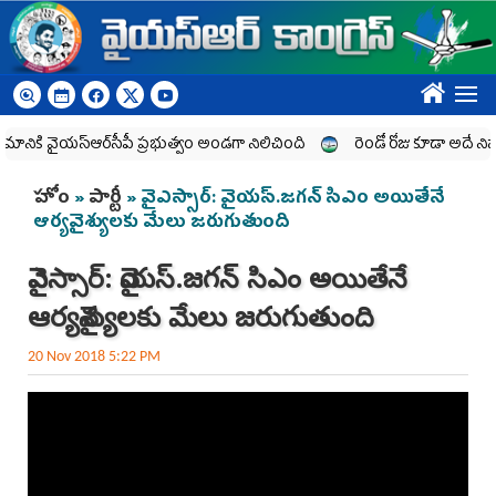
Skip to main content
????
నికి వైయ‌స్ఆర్‌సీపీ ప్రభుత్వం అండగా నిలిచింది
రెండో రోజు కూడా అదే నినాదం
You are here
హోం
»
పార్టీ
» వైఎస్సార్‌: వైయస్.జగన్ సిఎం అయితేనే
ఆర్యవైశ్యులకు మేలు జరుగుతుంది
వైఎస్సార్‌: వైయస్.జగన్ సిఎం అయితేనే
ఆర్యవైశ్యులకు మేలు జరుగుతుంది
20 Nov 2018 5:22 PM