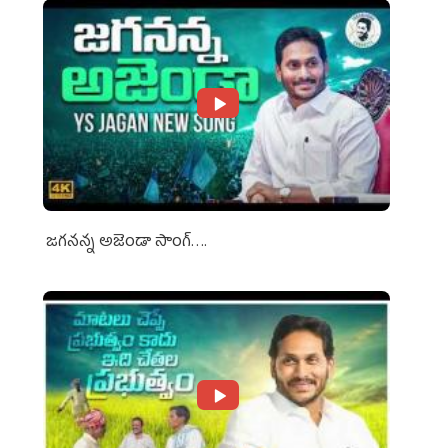
జగనన్న అజెండా సాంగ్….