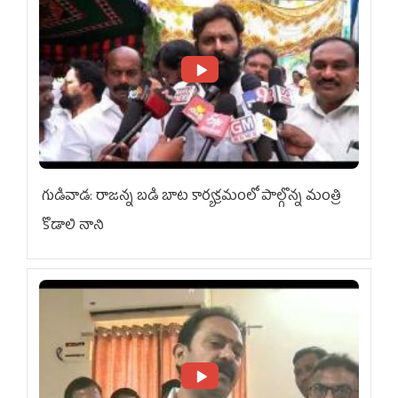
గుడివాడ: రాజన్న బడి బాట కార్యక్రమంలో పాల్గొన్న మంత్రి
కొడాలి నాని