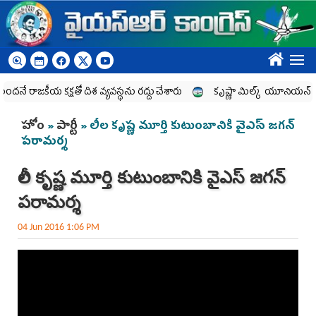
Skip to main content
????
నే రాజకీయ కక్షతో దిశ వ్య‌వ‌స్థ‌ను రద్దు చేశారు
కృష్ణా మిల్క్‌ యూనియన్‌ నిర్వీర్
You are here
హోం
»
పార్టీ
» లీల కృష్ణ మూర్తి కుటుంబానికి వైఎస్ జగన్
పరామర్శ
లీల కృష్ణ మూర్తి కుటుంబానికి వైఎస్ జగన్
పరామర్శ
04 Jun 2016 1:06 PM