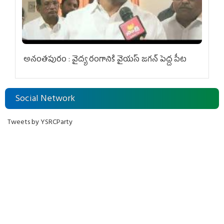
అనంతపురం : వైద్య రంగానికి వైయ‌స్ జ‌గ‌న్ పెద్ద పీట
Social Network
Tweets by YSRCParty