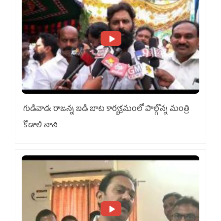
గుడివాడ: రాజన్న బడి బాట కార్యక్రమంలో పాల్గొన్న మంత్రి
కొడాలి నాని