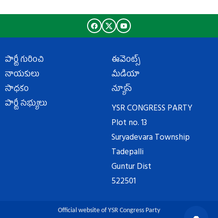
పార్టీ గురించి
ఈవెంట్స్
నాయకులు
మీడియా
సాధకం
న్యూస్
పార్టీ సభ్యులు
YSR CONGRESS PARTY
Plot no. 13
Suryadevara Township
Tadepalli
Guntur Dist
522501
Official website of YSR Congress Party