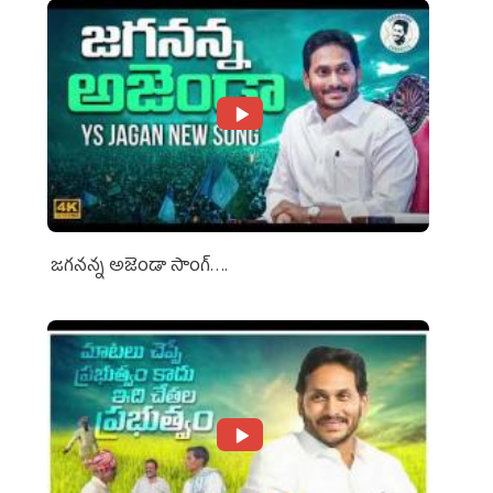
జగనన్న అజెండా సాంగ్….