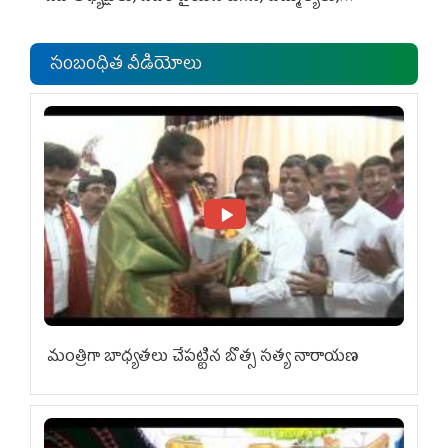
ఎంపీల స‌మావేశం
సంబంధిత వీడియోలు
మంత్రిగా బాధ్యతలు చేపట్టిన బొత్స సత్య నారాయణ