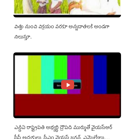
విత్తు నుంచి విక్రయం వరకూ అన్నదాతలకి అండగా
నిలుస్తూ..
ఎన్డీఏ రాష్ట్ర‌ప‌తి అభ్య‌ర్థి ద్రౌప‌ది ముర్ముతో వైయ‌స్ఆర్
సీపీ అధ్య‌క్షులు, సీఎం వైయ‌స్ జ‌గ‌న్, ఎమ్మెల్యేలు,