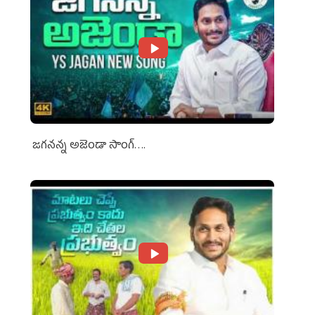
జగనన్న అజెండా సాంగ్….