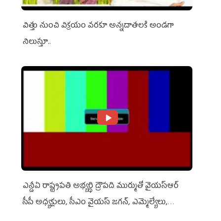
విత్తు నుంచి విక్రయం వరకూ అన్నదాతలకి అండగా
నిలుస్తూ..
ఎన్డీఏ రాష్ట్ర‌ప‌తి అభ్య‌ర్థి ద్రౌప‌ది ముర్ముతో వైయ‌స్ఆర్
సీపీ అధ్య‌క్షులు, సీఎం వైయ‌స్ జ‌గ‌న్, ఎమ్మెల్యేలు,
ఎంపీల స‌మావేశం