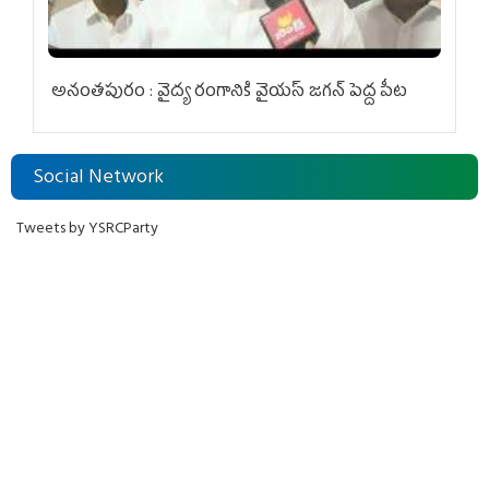
అనంతపురం : వైద్య రంగానికి వైయ‌స్ జ‌గ‌న్ పెద్ద పీట
Social Network
Tweets by YSRCParty