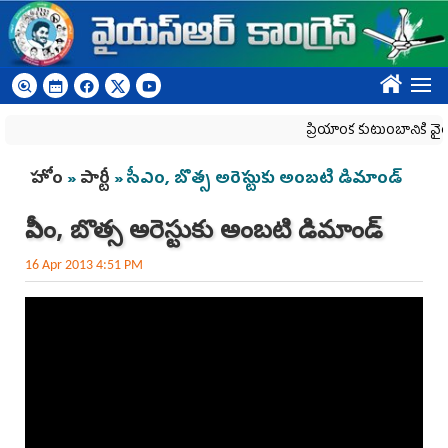
Skip to main content
????
ప్రియాంక కుటుంబానికి వైయ‌స
You are here
హోం
»
పార్టీ
» సీఎం, బొత్స అరెస్టుకు అంబటి డిమాండ్
సీఎం, బొత్స అరెస్టుకు అంబటి డిమాండ్
16 Apr 2013 4:51 PM