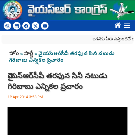
Skip to main content
????
జగన్‌కు పేరు వస్తుందనే రాజకీయ 
You are here
హోం
»
పార్టీ
» వైయస్ఆర్‌సీపీ తరఫున సినీ నటుడు
గిరిబాబు ఎన్నికల ప్రచారం
వైయస్ఆర్‌సీపీ తరఫున సినీ నటుడు
గిరిబాబు ఎన్నికల ప్రచారం
19 Apr 2014 3:53 PM