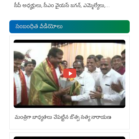
సీపీ అధ్య‌క్షులు, సీఎం వైయ‌స్ జ‌గ‌న్, ఎమ్మెల్యేలు,
ఎంపీల స‌మావేశం
సంబంధిత వీడియోలు
మంత్రిగా బాధ్యతలు చేపట్టిన బొత్స సత్య నారాయణ