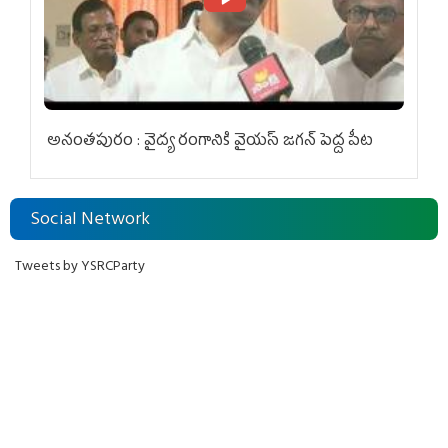
అనంతపురం : వైద్య రంగానికి వైయ‌స్ జ‌గ‌న్ పెద్ద పీట
Social Network
Tweets by YSRCParty