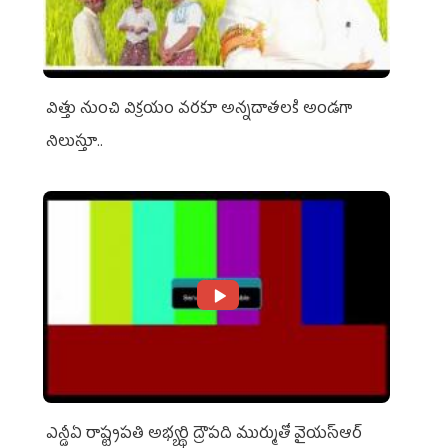
విత్తు నుంచి విక్రయం వరకూ అన్నదాతలకి అండగా
నిలుస్తూ..
ఎన్డీఏ రాష్ట్ర‌ప‌తి అభ్య‌ర్థి ద్రౌప‌ది ముర్ముతో వైయ‌స్ఆర్