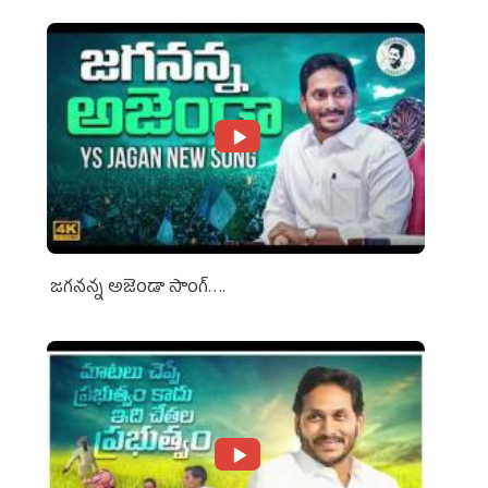
జగనన్న అజెండా సాంగ్….