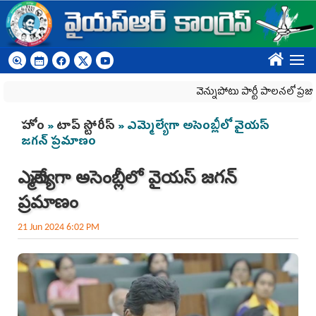
Skip to main content
????
వెన్నుపోటు పార్టీ పాలనలో ప్రజాస్వామ్య
You are here
హోం
»
టాప్ స్టోరీస్
» ఎమ్మెల్యేగా అసెంబ్లీలో వైయస్
జగన్ ప్రమాణం
ఎమ్మెల్యేగా అసెంబ్లీలో వైయస్ జగన్
ప్రమాణం
21 Jun 2024 6:02 PM