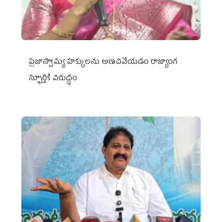
ప్రజాస్వామ్య హక్కులను అణచివేయడం రాజ్యాంగ
స్ఫూర్తికి విరుద్ధం