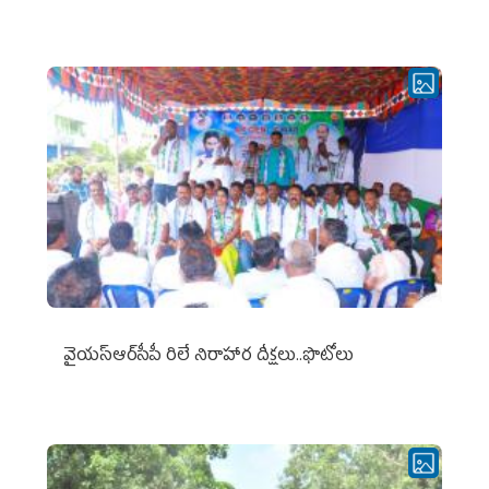
వైయ‌స్ఆర్‌సీపీ రిలే నిరాహార దీక్షలు..ఫొటోలు