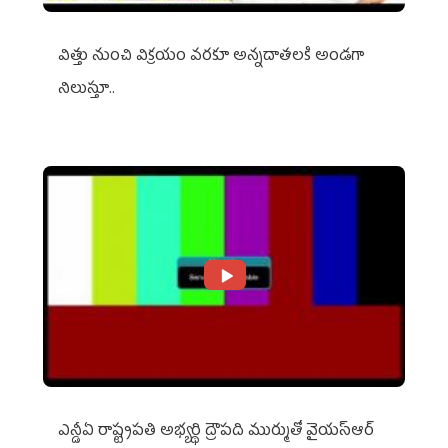
విత్తు నుంచి విక్రయం వరకూ అన్నదాతలకి అండగా
నిలుస్తూ..
ఎన్డీఏ రాష్ట్ర‌ప‌తి అభ్య‌ర్థి ద్రౌప‌ది ముర్ముతో వైయ‌స్ఆర్