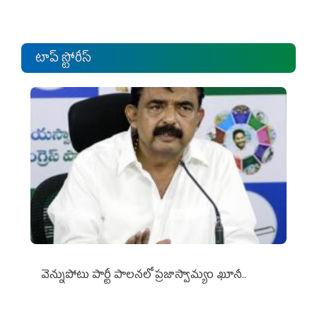
టాప్ స్టోరీస్
వెన్నుపోటు పార్టీ పాలనలో ప్రజాస్వామ్యం ఖూనీ..