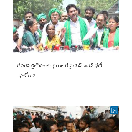
దేవరపల్లిలో పొగాకు రైతులతో వైయస్ జగన్ భేటీ
..ఫొటోలు2