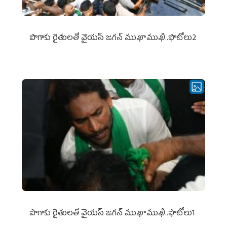
పొగాకు రైతుల‌తో వైయ‌స్ జ‌గ‌న్ ముఖాముఖి..ఫొటోలు2
పొగాకు రైతుల‌తో వైయ‌స్ జ‌గ‌న్ ముఖాముఖి..ఫొటోలు1