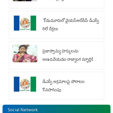
కోడుమూరులో వైయ‌స్ఆర్‌సీపీ డీఎస్సీ
రిలే దీక్షలు
ప్రజాస్వామ్య హక్కులను
అణచివేయడం రాజ్యాంగ స్ఫూర్తికి
విరుద్ధం
డీఎస్సీ అక్రమాలపై పోరాటం
కొనసాగింపు
Social Network