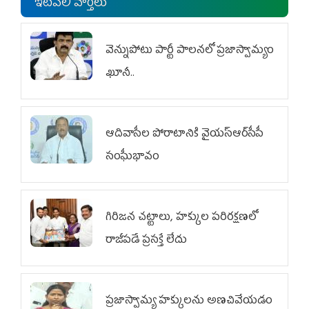
ఇటీవలి వార్తలు
వెన్నుపోటు పార్టీ పాలనలో ప్రజాస్వామ్యం
ఖూనీ..
ఆదివాసీల పోరాటానికి వైయ‌స్ఆర్‌సీపీ
సంఘీభావం
గిరిజన చట్టాలు, హక్కుల పరిరక్షణలో
రాజీపడే ప్రసక్తే లేదు
ప్రజాస్వామ్య హక్కులను అణచివేయడం