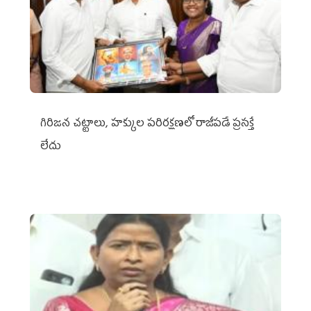
గిరిజన చట్టాలు, హక్కుల పరిరక్షణలో రాజీపడే ప్రసక్తే
లేదు