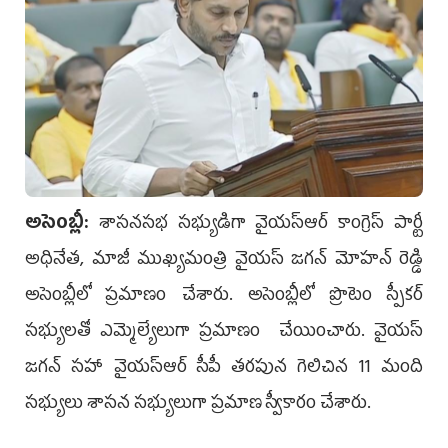
అసెంబ్లీ:
శాసనసభ సభ్యుడిగా వైయస్ఆర్ కాంగ్రెస్ పార్టీ
అధినేత, మాజీ ముఖ్యమంత్రి వైయస్ జగన్ మోహన్ రెడ్డి
అసెంబ్లీలో ప్రమాణం చేశారు. అసెంబ్లీలో ప్రొటెం స్పీకర్
సభ్యులతో ఎమ్మెల్యేలుగా ప్రమాణం చేయించారు. వైయస్
జగన్ సహా వైయస్ఆర్ సీపీ తరపున గెలిచిన 11 మంది
సభ్యులు శాసన సభ్యులుగా ప్రమాణ స్వీకారం చేశారు.