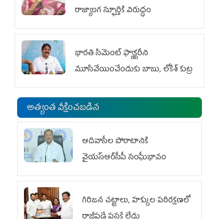
రాజ్యాంగ స్ఫూర్తికి విరుద్ధం
భారతి సిమెంట్ ఫ్యాక్టరీని
మూసివేయించేందుకు బాబు, లోకేశ్ కుట్ర
అత్యంత వీక్షించబడిన
ఆదివాసీల పోరాటానికి
వైయ‌స్ఆర్‌సీపీ సంఘీభావం
గిరిజన చట్టాలు, హక్కుల పరిరక్షణలో
రాజీపడే ప్రసక్తే లేదు