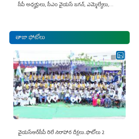
సీపీ అధ్య‌క్షులు, సీఎం వైయ‌స్ జ‌గ‌న్, ఎమ్మెల్యేలు,
ఎంపీల స‌మావేశం
తాజా ఫోటోలు
వైయ‌స్ఆర్‌సీపీ రిలే నిరాహార దీక్షలు..ఫొటోలు 2