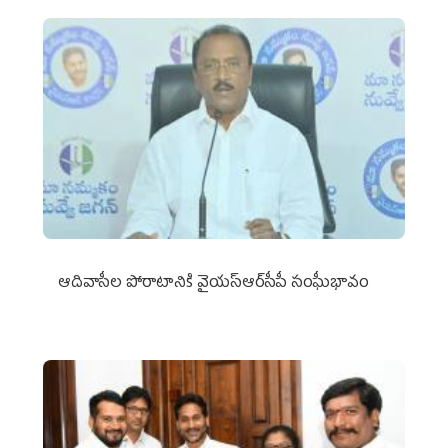
ఆదివాసీల పోరాటానికి వైయ‌స్ఆర్‌సీపీ సంఘీభావం