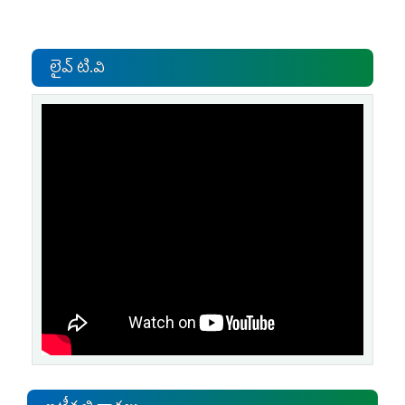
లైవ్ టి.వి