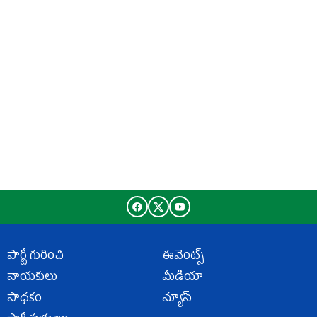
పార్టీ గురించి
ఈవెంట్స్
నాయకులు
మీడియా
సాధకం
న్యూస్