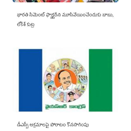
భారతి సిమెంట్ ఫ్యాక్టరీని మూసివేయించేందుకు బాబు,
లోకేశ్ కుట్ర
డీఎస్సీ అక్రమాలపై పోరాటం కొనసాగింపు