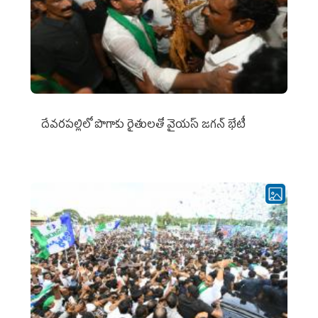
దేవరపల్లిలో పొగాకు రైతులతో వైయస్ జగన్ భేటీ