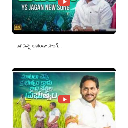
జగనన్న అజెండా సాంగ్….