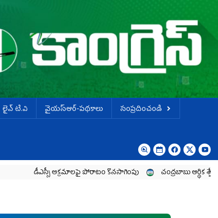
లైవ్ టి.వి
వైయస్ఆర్-పథకాలు
సంప్రదించండి
డీఎస్సీ అక్రమాలపై పోరాటం కొనసాగింపు
చంద్రబాబు ఆర్థిక శ్వేతపత్రం ఒక అబ