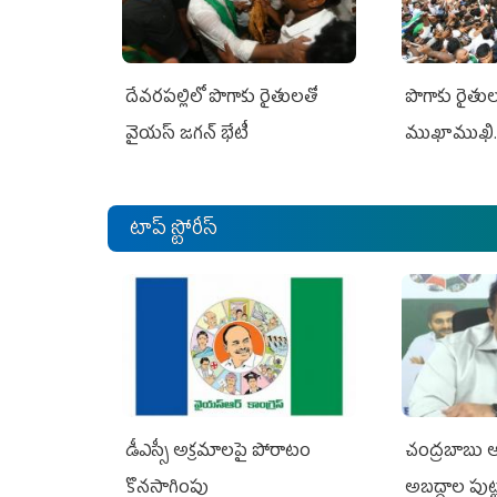
దేవరపల్లిలో పొగాకు రైతులతో
పొగాకు రైతుల‌
వైయస్ జగన్ భేటీ
ముఖాముఖి.
టాప్ స్టోరీస్
డీఎస్సీ అక్రమాలపై పోరాటం
చంద్రబాబు ఆర
కొనసాగింపు
అబద్ధాల పుట్