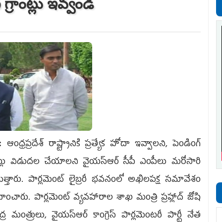
్‌ గ్రాంట్లు ఇవ్వండి
లీ:
ఆంధ్రప్రదేశ్‌ రాష్ట్రానికి ప్రత్యేక హోదా ఇవ్వాలని, పెండింగ్‌
ంట్లు విడుదల చేయాలని వైయస్‌ఆర్‌ సీపీ ఎంపీలు మరోసారి
త్తారు. పార్లమెంట్‌ లైబ్రరీ భవనంలో అఖిలపక్ష సమావేశం
వహించారు. పార్లమెంట్‌ వ్యవహారాల శాఖ మంత్రి ప్రహ్లాద్‌ జోషి
 మంత్రులు, వైయస్‌ఆర్‌ కాంగ్రెస్‌ పార్లమెంటరీ పార్టీ నేత