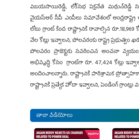
విజయసాయిరెడ్డి, లోక్‌సభ పక్షనేత మిథున్‌రెడ
వైయస్‌ఆర్‌ సీపీ ఎంపీలు సమావేశంలో ఆంధ్రరాష్ట్ర
లోటు గ్రాంట్‌ కింద రాష్ట్రానికి రావాల్సిన రూ.18,
వేల కోట్లు ఇవ్వాలని, పోలవరంకు రాష్ట్ర ప్రభుత్వం ఖర్
పోలవరం ప్రాజెక్టుకు సవరించిన అంచనా వ్యయం
అభివృద్ధి కోసం గ్రాంట్‌గా రూ. 47,424 కోట్లు ఇవ్వా
అందించాలన్నారు. రాష్ట్రానికి పారిశ్రామిక ప్రోత్సాహ
రాష్ట్రానికి ప్రత్యేక హోదా ఇవ్వాలని, పెండింగ్‌ గ్రాం
తాజా వీడియోలు