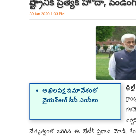
రాష్ట్రానికి ప్రత్యేక హోదా, పెండింగ
30 Jan 2020 1:03 PM
ఢిల్
అఖిలపక్ష సమావేశంలో
గ్రా
వైయస్‌ఆర్‌ సీపీ ఎంపీలు
గళమె
నిర్
నేతృత్వంలో జరిగిన ఈ భేటీకి ప్రధాని మోడీ, కేంద్ర