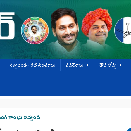
ర‌చ్చ‌బండ‌ - కోటి సంత‌కాలు
వీడియోలు
డౌన్ లోడ్స్
ింగ్‌ గ్రాంట్లు ఇవ్వండి