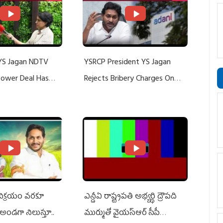
YS Jagan NDTV
YSRCP President YS Jagan
 Power Deal Has
Rejects Bribery Charges On
Do With Adani: YS
Adani, Threatens Defamation
ts US Charges
Suit Against Media Groups
 విక్రయం వరకూ
ఎన్డీఏ రాష్ట్ర‌ప‌తి అభ్య‌ర్థి ద్రౌప‌ది
అండగా నిలుస్తూ..
ముర్ముతో వైయ‌స్ఆర్ సీపీ