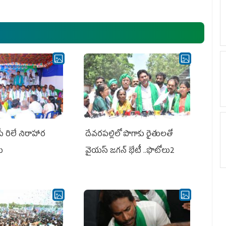
అధ్య‌క్షులు, సీఎం వైయ‌స్ జ‌గ‌న్,
ఎమ్మెల్యేలు, ఎంపీల స‌మావేశం
పీ రిలే నిరాహార
దేవరపల్లిలో పొగాకు రైతులతో
లు
వైయస్ జగన్ భేటీ ..ఫొటోలు2