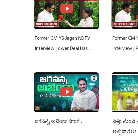
Former CM YS Jagan NDTV
Former CM 
Interview | ower Deal Has
Interview |
Nothing To Do With Adani: YS
Nothing To 
Jagan Rejects US Charges
Jagan Rejec
జగనన్న అజెండా సాంగ్….
విత్తు నుంచి
అన్నదాతలకి 