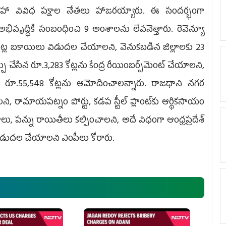
్డి సహా వివిధ పక్షాల నేతలు హాజరయ్యారు. ఈ సందర్భంగా
 అభివృద్ధికి సంబంధించి 9 అంశాలను లేవనెత్తారు. రెవెన్యూ
969 కోట్ల బకాయిలు విడుదల చేయాలని, వెనుకబడిన జిల్లాలకు 23
చు చేసిన రూ.3,283 కోట్లను కేంద్ర రీయింబర్స్‌మెంట్‌ చేయాలని,
 రూ.55,548 కోట్లను ఆమోదించాలన్నారు. రాజధాని నగర
లని, రామాయపట్నం పోర్టు, కడప స్టీల్‌ ప్లాంట్‌కు ఆర్థికసాయం
కాలు, పన్ను రాయితీలు కల్పించాలని, అదే విధంగా ఆంధ్రప్రదేశ్‌
ట్లు విడుదల చేయాలని ఎంపీలు కోరారు.