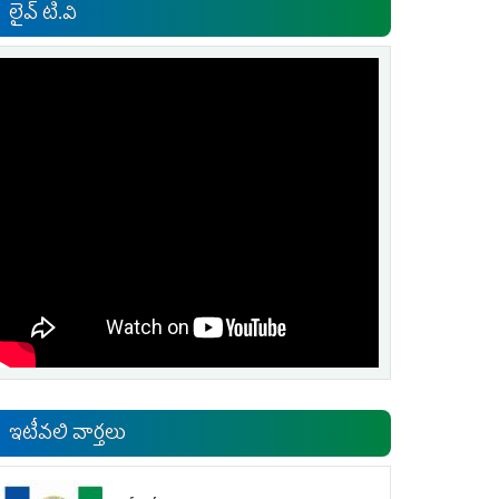
లైవ్ టి.వి
ఇటీవలి వార్తలు