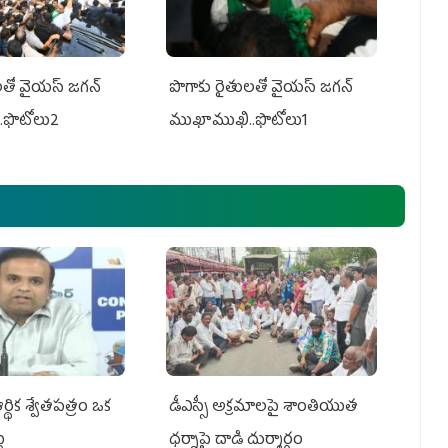
తో వైయ‌స్ జ‌గ‌న్
పొగాకు రైతుల‌తో వైయ‌స్ జ‌గ‌న్
.ఫొటోలు2
ముఖాముఖి..ఫొటోలు1
్థిక శ్వేతపత్రం ఒక
డీఎస్సీ అక్రమాలపై శాంతియుత
ట
ధర్నాపై దాడి దుర్మార్గం