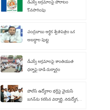
డీఎస్సీ అక్రమాలపై పోరాటం
కొనసాగింపు
చంద్రబాబు ఆర్థిక శ్వేతపత్రం ఒక
అబద్ధాల పుట్ట
డీఎస్సీ అక్రమాలపై శాంతియుత
ధర్నాపై దాడి దుర్మార్గం
పోలీస్ ఉద్యోగాల భర్తీపై వైయస్
జగన్‌ను కలిసిన విద్యార్థి, నిరుద్యోగ,
యువజన జేఏసీ