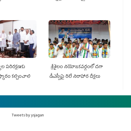
ుల పరిరక్షణకు
శ్రీశైలం నియోజకవర్గంలో దగా
ష్కారం కల్పించాలి
డీఎస్సీపై రిలే నిరాహార దీక్షలు
Tweets by ysjagan