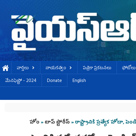
Skip to main content
వార్తలు
నాయకత్వం
పత్రికా ప్రకటనలు
ఫోటోలు
మేనిఫెస్టో - 2024
Donate
English
You are here
హోం
»
టాప్ స్టోరీస్
» రాష్ట్రానికి ప్రత్యేక హోదా, పెండ