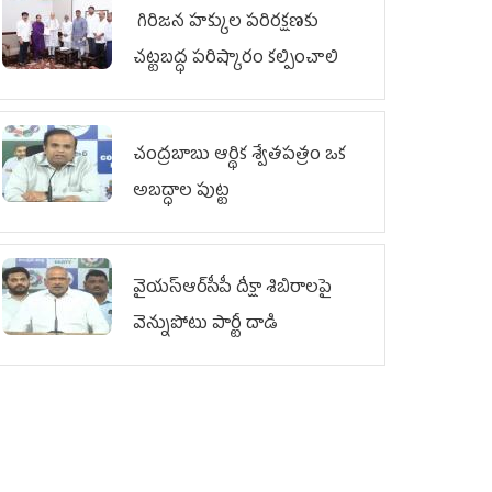
గిరిజన హక్కుల పరిరక్షణకు
చట్టబద్ధ పరిష్కారం కల్పించాలి
చంద్రబాబు ఆర్థిక శ్వేతపత్రం ఒక
అబద్ధాల పుట్ట
వైయ‌స్ఆర్‌సీపీ దీక్షా శిబిరాలపై
వెన్నుపోటు పార్టీ దాడి