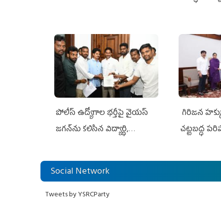
పోలీస్ ఉద్యోగాల భర్తీపై వైయస్
గిరిజన హక్క
జగన్‌ను కలిసిన విద్యార్థి,
చట్టబద్ధ పరి
నిరుద్యోగ, యువజన జేఏసీ
Social Network
Tweets by YSRCParty