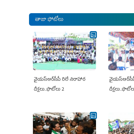
తాజా ఫోటోలు
వైయ‌స్ఆర్‌సీపీ రిలే నిరాహార
వైయ‌స్ఆర్‌సీ
దీక్షలు..ఫొటోలు 2
దీక్షలు..ఫొటో