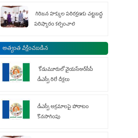
గిరిజన హక్కుల పరిరక్షణకు చట్టబద్ధ
పరిష్కారం కల్పించాలి
అత్యంత వీక్షించబడిన
కోడుమూరులో వైయ‌స్ఆర్‌సీపీ
డీఎస్సీ రిలే దీక్షలు
డీఎస్సీ అక్రమాలపై పోరాటం
కొనసాగింపు