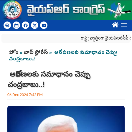
Skip to main content
????
రాష్ట్రవ్యాప్తంగా వైయ‌స్ఆర్‌సీపీ డీఎస్సీ 
You are here
హోం
»
టాప్ స్టోరీస్
» ఆరోపణలకు సమాధానం చెప్పు
చంద్రబాబు..!
ఆరోపణలకు సమాధానం చెప్పు
చంద్రబాబు..!
08 Dec 2024 7:42 PM