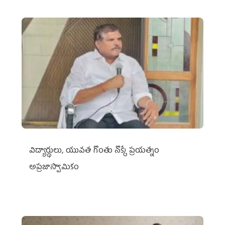
విద్యార్థులు, యువత గొంతు నొక్కే ప్రయత్నం
అప్రజాస్వామికం