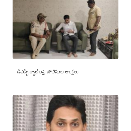
డీఎస్సీ ర్యాలీలపై పోలీసుల ఆంక్షలు