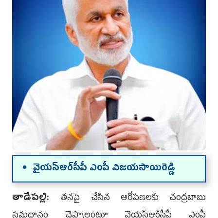
వైయ‌స్ఆర్‌సీపీ ఎంపీ విజ‌య‌సాయిరెడ్డి
తాడేప‌ల్లి:
తనపై చేసిన ఆరోపణలకు చంద్రబాబు
సమధానం చెప్పాలంటూ వైయ‌స్ఆర్‌సీపీ ఎంపీ