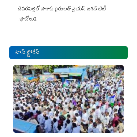
దేవరపల్లిలో పొగాకు రైతులతో వైయస్ జగన్ భేటీ
..ఫొటోలు2
టాప్ స్టోరీస్