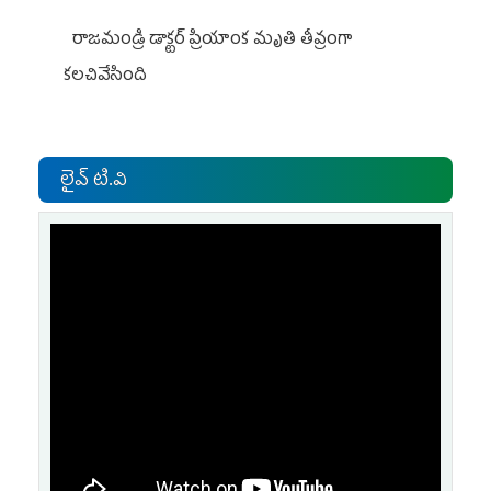
రాజమండ్రి డాక్టర్‌ ప్రియాంక మృతి తీవ్రంగా
కలచివేసింది
లైవ్ టి.వి