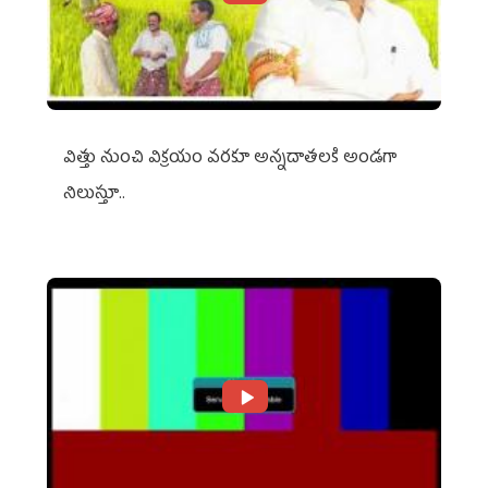
విత్తు నుంచి విక్రయం వరకూ అన్నదాతలకి అండగా
నిలుస్తూ..