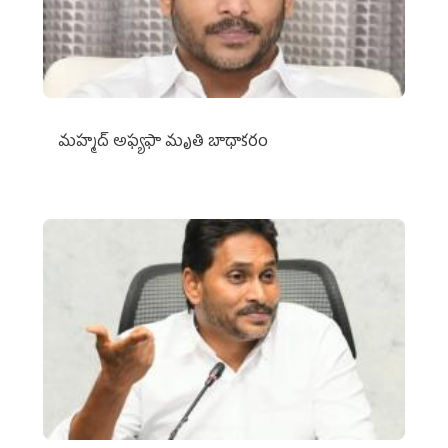
మహ్మద్‌ అఫ్యఫా మృతి బాధాకరం