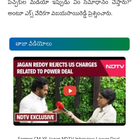
పచ్చకుల మీడియా ఇప్పుడు ఏం సమాధానం చెప్తారు?’’
అంటూ ఎక్స్‌ వేదికగా విజయసాయిరెడ్డి ప్రశ్నించారు.
తాజా వీడియోలు