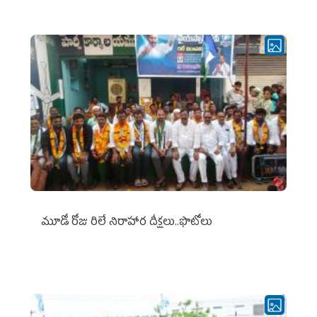
మూడో రోజు రిలే నిరాహార దీక్షలు..ఫొటోలు