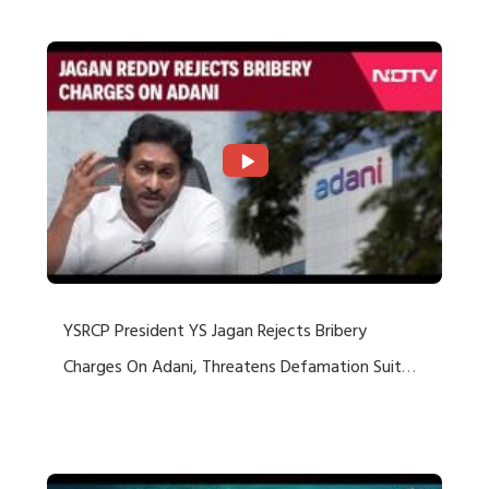
YSRCP President YS Jagan Rejects Bribery
Charges On Adani, Threatens Defamation Suit
Against Media Groups