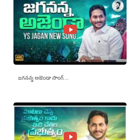
జగనన్న అజెండా సాంగ్….