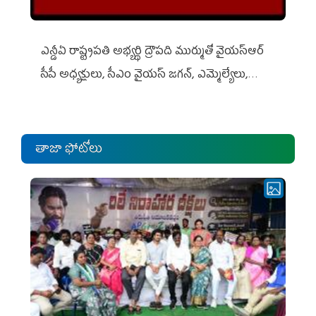
ఎన్డీఏ రాష్ట్ర‌ప‌తి అభ్య‌ర్థి ద్రౌప‌ది ముర్ముతో వైయ‌స్ఆర్
సీపీ అధ్య‌క్షులు, సీఎం వైయ‌స్ జ‌గ‌న్, ఎమ్మెల్యేలు,
ఎంపీల స‌మావేశం
తాజా ఫోటోలు