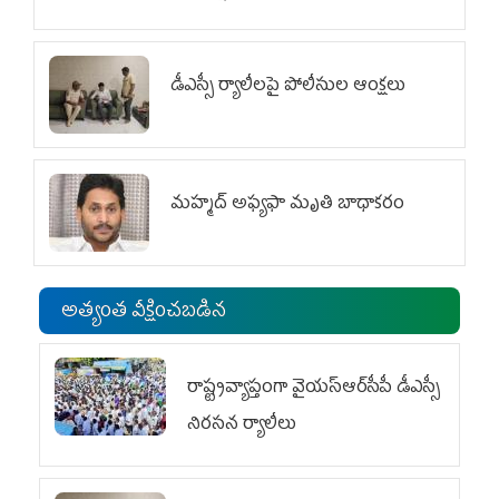
డీఎస్సీ ర్యాలీలపై పోలీసుల ఆంక్షలు
మహ్మద్‌ అఫ్యఫా మృతి బాధాకరం
అత్యంత వీక్షించబడిన
రాష్ట్రవ్యాప్తంగా వైయ‌స్ఆర్‌సీపీ డీఎస్సీ
నిరసన ర్యాలీలు