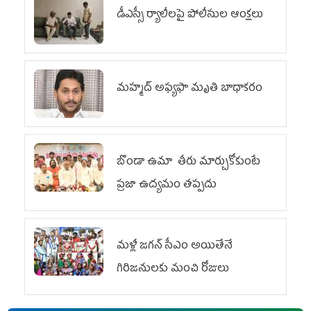
డీఎస్సీ ర్యాలీలపై పోలీసుల ఆంక్షలు
మహ్మద్‌ అఫ్యఫా మృతి బాధాకరం
బొండా ఉమా తీరు మార్చుకోకుంటే
ప్రజా ఉద్యమం తప్పదు
మళ్లీ జగన్ సీఎం అయితేనే
గిరిజనులకు మంచి రోజులు