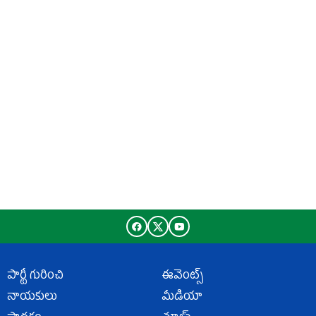
పార్టీ గురించి
ఈవెంట్స్
నాయకులు
మీడియా