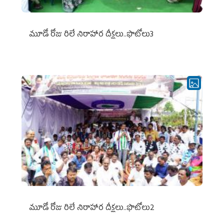
మూడో రోజు రిలే నిరాహార దీక్షలు..ఫొటోలు3
మూడో రోజు రిలే నిరాహార దీక్షలు..ఫొటోలు2