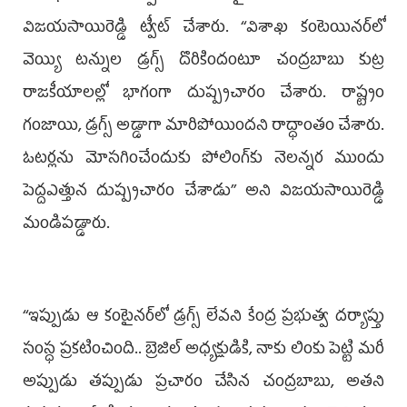
విజయసాయిరెడ్డి ట్వీట్‌ చేశారు. ‘‘విశాఖ కంటెయినర్‌లో
వెయ్యి టన్నుల డ్రగ్స్‌ దొరికిందంటూ చంద్రబాబు కుట్ర
రాజకీయాలల్లో భాగంగా దుష్ప్రచారం చేశారు. రాష్ట్రం
గంజాయి, డ్రగ్స్‌ అడ్డాగా మారిపోయిందని రాద్ధాంతం చేశారు.
ఓటర్లను మోసగించేందుకు పోలింగ్‌కు నెలన్నర ముందు
పెద్దఎత్తున దుష్ప్రచారం చేశాడు’’ అని విజయసాయిరెడ్డి
మండిపడ్డారు.
‘‘ఇప్పుడు ఆ కంటైనర్‌లో డ్రగ్స్ లేవని కేంద్ర ప్రభుత్వ దర్యాప్తు
సంస్ధ ప్రకటించింది.. బ్రెజిల్ అధ్యక్షుడికి, నాకు లింకు పెట్టి మరీ
అప్పుడు తప్పుడు ప్రచారం చేసిన చంద్రబాబు, అతని