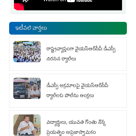
ఇటీవలి వార్తలు
రాష్ట్రవ్యాప్తంగా వైయ‌స్ఆర్‌సీపీ డీఎస్సీ
నిరసన ర్యాలీలు
డీఎస్సీ అక్రమాలపై వైయ‌స్ఆర్‌సీపీ
ర్యాలీలకు పోలీసు ఆంక్షలు
విద్యార్థులు, యువత గొంతు నొక్కే
ప్రయత్నం అప్రజాస్వామికం