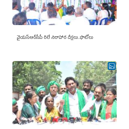
వైయ‌స్ఆర్‌సీపీ రిలే నిరాహార దీక్షలు..ఫొటోలు