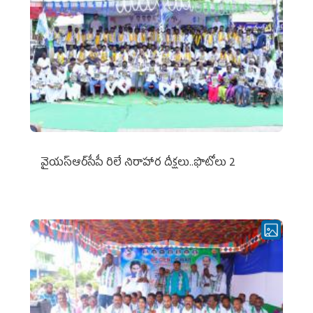
వైయ‌స్ఆర్‌సీపీ రిలే నిరాహార దీక్షలు..ఫొటోలు 2