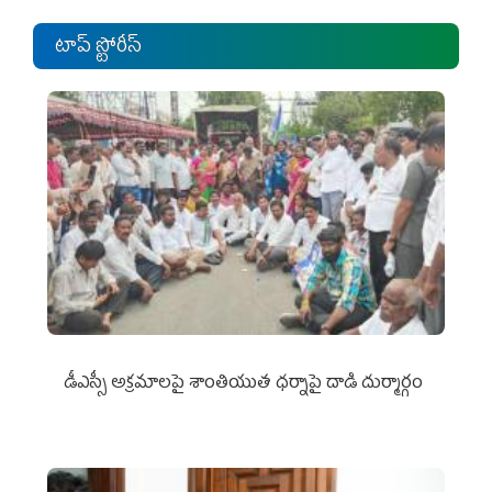
టాప్ స్టోరీస్
డీఎస్సీ అక్రమాలపై శాంతియుత ధర్నాపై దాడి దుర్మార్గం