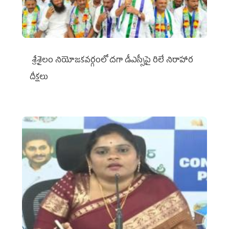
శ్రీశైలం నియోజకవర్గంలో దగా డీఎస్సీపై రిలే నిరాహార
దీక్షలు