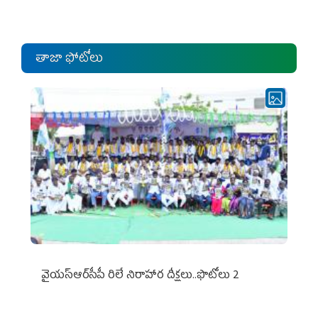
ఎంపీల స‌మావేశం
తాజా ఫోటోలు
వైయ‌స్ఆర్‌సీపీ రిలే నిరాహార దీక్షలు..ఫొటోలు 2