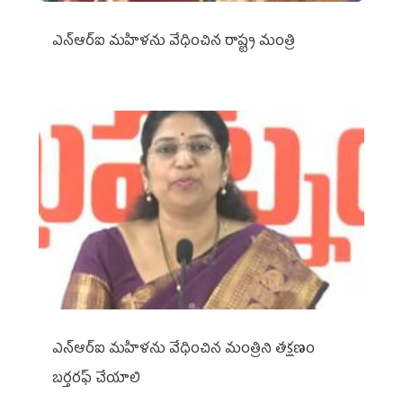
ఎన్‌ఆర్‌ఐ మహిళను వేధించిన రాష్ట్ర మంత్రి
ఎన్ఆర్ఐ మహిళను వేధించిన మంత్రిని త‌క్ష‌ణం
బ‌ర్త‌ర‌ఫ్ చేయాలి