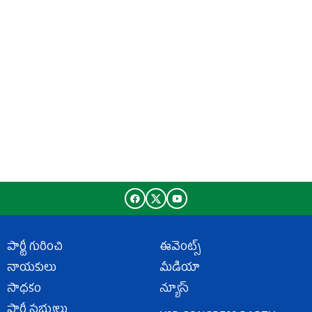
పార్టీ గురించి
ఈవెంట్స్
నాయకులు
మీడియా
సాధకం
న్యూస్
పార్టీ సభ్యులు