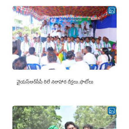
వైయ‌స్ఆర్‌సీపీ రిలే నిరాహార దీక్షలు..ఫొటోలు