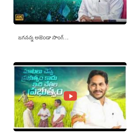
జగనన్న అజెండా సాంగ్….