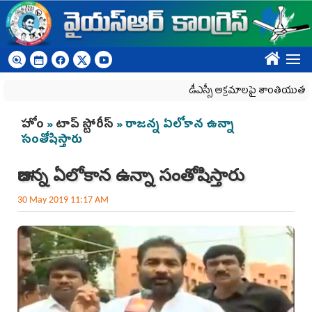
Skip to main content
????
డీఎస్సీ అక్రమాలపై శాంతియుత ధర్నాపై దాడ
You are here
హోం
»
టాప్ స్టోరీస్
» రాజన్న ఏలోకాన ఉన్నా
సంతోషిస్తారు
రాజన్న ఏలోకాన ఉన్నా సంతోషిస్తారు
30 May 2019 11:17 AM