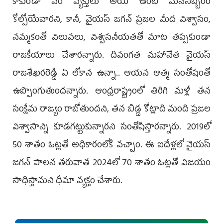
కాకుండా వేరే వ్యక్తులు అయి ఉంటే మనోనిబ్బరం
కోల్పోయేవారని, కానీ, వైయస్‌ జగన్‌ ప్రజల మీద విశ్వాసం,
నమ్మకంతో విలువలు, విశ్వసనీయతతో మాట తప్పకుండా
రాజకీయాలు చేశారన్నారు. దివంగత మహానేత వైయస్‌
రాజశేఖరరెడ్డి ఏ లోకాన ఉన్నా.. ఆయన ఆత్మ సంతోషంతో
ఉప్పొంగుతుందన్నారు. ఆంధ్రరాష్ట్రంలో తిరిగి మళ్లీ తన
సంక్షేమ రాజ్యం రాబోతుందని, తన బిడ్డ కోట్లాది మంది ప్రజల
విశ్వాసాన్ని కూడగట్టుకున్నారని సంతోషిస్తారన్నారు. 2019లో
50 శాతం ఓట్లతో అధికారంలోకి వచ్చాం. ఈ ఐదేళ్లలో వైయస్‌
జగన్‌ పాలన తరువాత 2024లో 70 శాతం ఓట్లతో విజయం
సాధిస్తామని ధీమా వ్యక్తం చేశారు.