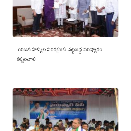
గిరిజన హక్కుల పరిరక్షణకు చట్టబద్ధ పరిష్కారం
కల్పించాలి