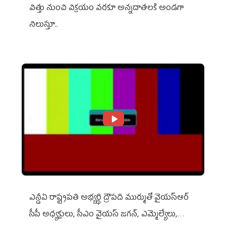
విత్తు నుంచి విక్రయం వరకూ అన్నదాతలకి అండగా
నిలుస్తూ..
ఎన్డీఏ రాష్ట్ర‌ప‌తి అభ్య‌ర్థి ద్రౌప‌ది ముర్ముతో వైయ‌స్ఆర్
సీపీ అధ్య‌క్షులు, సీఎం వైయ‌స్ జ‌గ‌న్, ఎమ్మెల్యేలు,