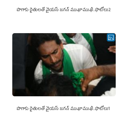
పొగాకు రైతుల‌తో వైయ‌స్ జ‌గ‌న్ ముఖాముఖి..ఫొటోలు2
పొగాకు రైతుల‌తో వైయ‌స్ జ‌గ‌న్ ముఖాముఖి..ఫొటోలు1