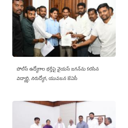
పోలీస్ ఉద్యోగాల భర్తీపై వైయస్ జగన్‌ను కలిసిన
విద్యార్థి, నిరుద్యోగ, యువజన జేఏసీ