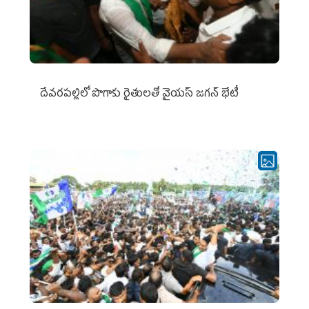
దేవరపల్లిలో పొగాకు రైతులతో వైయస్ జగన్ భేటీ