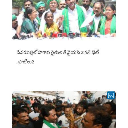
దేవరపల్లిలో పొగాకు రైతులతో వైయస్ జగన్ భేటీ
..ఫొటోలు2