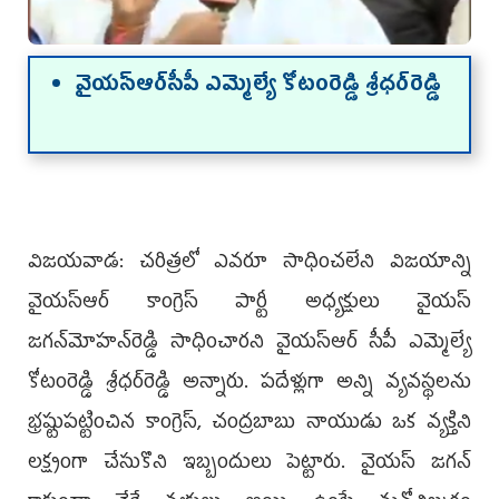
వైయస్‌ఆర్‌సీపీ ఎమ్మెల్యే కోటంరెడ్డి శ్రీధర్‌రెడ్డి
విజయవాడ: చరిత్రలో ఎవరూ సాధించలేని విజయాన్ని
వైయస్‌ఆర్‌ కాంగ్రెస్‌ పార్టీ అధ్యక్షులు వైయస్‌
జగన్‌మోహన్‌రెడ్డి సాధించారని వైయస్‌ఆర్‌ సీపీ ఎమ్మెల్యే
కోటంరెడ్డి శ్రీధర్‌రెడ్డి అన్నారు. పదేళ్లుగా అన్ని వ్యవస్థలను
భ్రష్టుపట్టించిన కాంగ్రెస్, చంద్రబాబు నాయుడు ఒక వ్యక్తిని
లక్ష్యంగా చేసుకొని ఇబ్బందులు పెట్టారు. వైయస్‌ జగన్‌