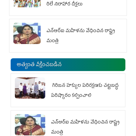
రిలే నిరాహార దీక్షలు
ఎన్‌ఆర్‌ఐ మహిళను వేధించిన రాష్ట్ర
మంత్రి
అత్యంత వీక్షించబడిన
గిరిజన హక్కుల పరిరక్షణకు చట్టబద్ధ
పరిష్కారం కల్పించాలి
ఎన్‌ఆర్‌ఐ మహిళను వేధించిన రాష్ట్ర
మంత్రి