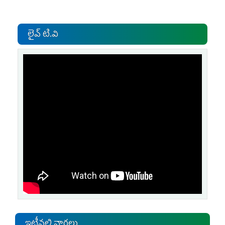
లైవ్ టి.వి
ఇటీవలి వార్తలు