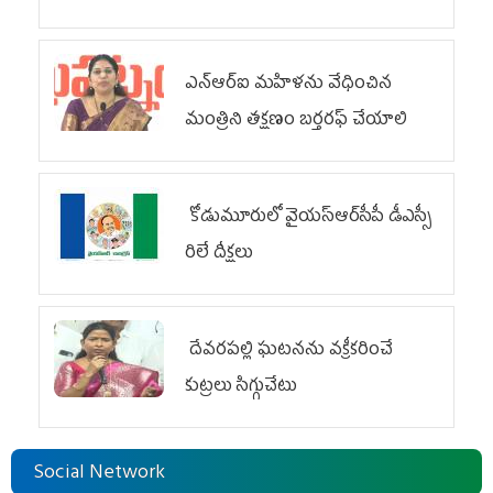
ఎన్ఆర్ఐ మహిళను వేధించిన
మంత్రిని త‌క్ష‌ణం బ‌ర్త‌ర‌ఫ్ చేయాలి
కోడుమూరులో వైయ‌స్ఆర్‌సీపీ డీఎస్సీ
రిలే దీక్షలు
దేవరపల్లి ఘటనను వక్రీకరించే
కుట్రలు సిగ్గుచేటు
Social Network