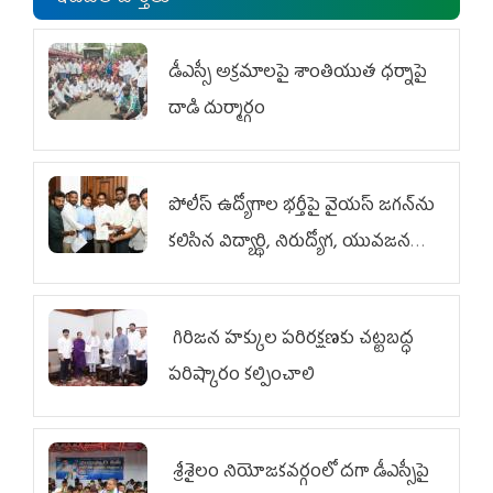
డీఎస్సీ అక్రమాలపై శాంతియుత ధర్నాపై
దాడి దుర్మార్గం
పోలీస్ ఉద్యోగాల భర్తీపై వైయస్ జగన్‌ను
కలిసిన విద్యార్థి, నిరుద్యోగ, యువజన
జేఏసీ
గిరిజన హక్కుల పరిరక్షణకు చట్టబద్ధ
పరిష్కారం కల్పించాలి
శ్రీశైలం నియోజకవర్గంలో దగా డీఎస్సీపై