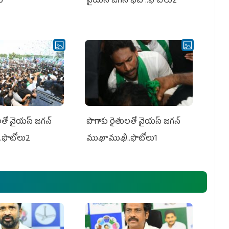
లు
వైయస్ జగన్ భేటీ ..ఫొటోలు2
తో వైయ‌స్ జ‌గ‌న్
పొగాకు రైతుల‌తో వైయ‌స్ జ‌గ‌న్
.ఫొటోలు2
ముఖాముఖి..ఫొటోలు1