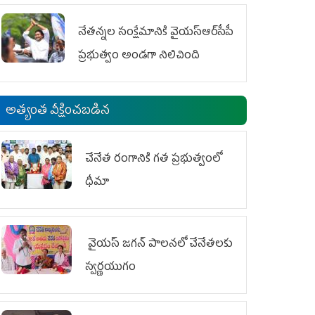
ఆందోళనలు
నేతన్నల సంక్షేమానికి వైయ‌స్ఆర్‌సీపీ
ప్రభుత్వం అండగా నిలిచింది
అత్యంత వీక్షించబడిన
చేనేత రంగానికి గత ప్రభుత్వంలో
ధీమా
వైయ‌స్ జగన్ పాలనలో చేనేతలకు
స్వర్ణయుగం