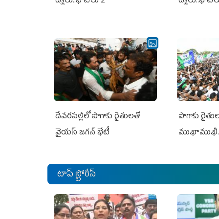
దీక్షలు..ఫొటోలు 2
దీక్షలు..ఫొటో
దేవరపల్లిలో పొగాకు రైతులతో
పొగాకు రైతుల‌
వైయస్ జగన్ భేటీ
ముఖాముఖి.
టాప్ స్టోరీస్