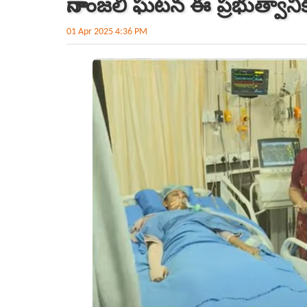
నాగాంజ‌లి ఘ‌ట‌న‌ ఈ ప్ర‌భుత్వానికి
01 Apr 2025 4:36 PM