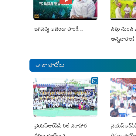
జగనన్న అజెండా సాంగ్….
విత్తు నుంచి
అన్నదాతలకి 
తాజా ఫోటోలు
వైయ‌స్ఆర్‌సీపీ రిలే నిరాహార
వైయ‌స్ఆర్‌సీ