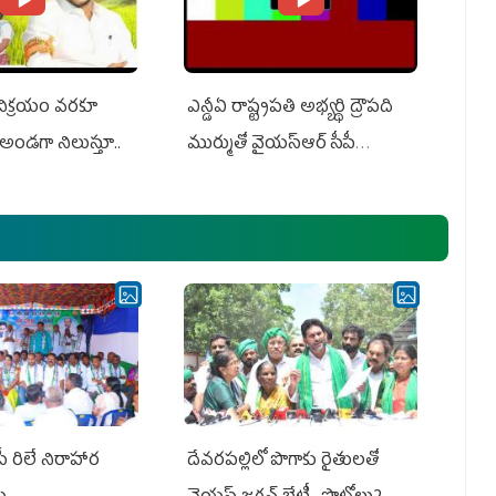
 విక్రయం వరకూ
ఎన్డీఏ రాష్ట్ర‌ప‌తి అభ్య‌ర్థి ద్రౌప‌ది
అండగా నిలుస్తూ..
ముర్ముతో వైయ‌స్ఆర్ సీపీ
అధ్య‌క్షులు, సీఎం వైయ‌స్ జ‌గ‌న్,
ఎమ్మెల్యేలు, ఎంపీల స‌మావేశం
పీ రిలే నిరాహార
దేవరపల్లిలో పొగాకు రైతులతో