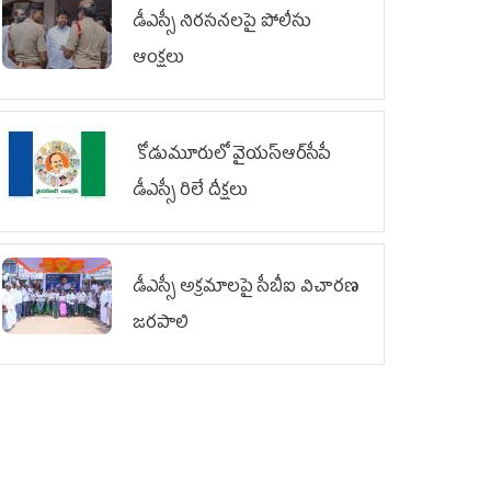
డీఎస్సీ నిరసనలపై పోలీసు
ఆంక్షలు
కోడుమూరులో వైయ‌స్ఆర్‌సీపీ
డీఎస్సీ రిలే దీక్షలు
డీఎస్సీ అక్రమాలపై సీబీఐ విచారణ
జరపాలి