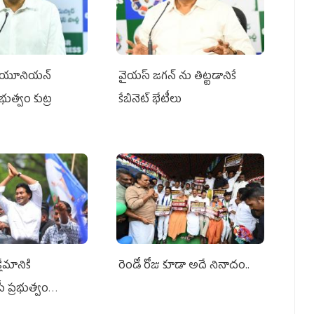
్‌ యూనియన్‌
వైయ‌స్ జగన్‌ ను తిట్టడానికే
ప్రభుత్వం కుట్ర
కేబినెట్‌ భేటీలు
ేమానికి
రెండో రోజు కూడా అదే నినాదం..
ీ ప్రభుత్వం
ింది