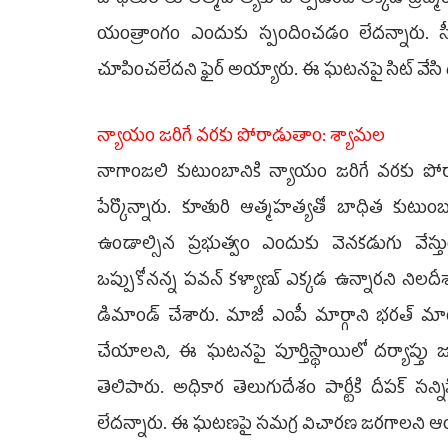
యంత్రాంగం ఎందుకు స్పందించడం లేద‌న్నారు. సీ
చూపించలేద‌ని ఫైర్ అయ్యారు. ఈ ఘటనపై సిట్ వేసి దర
న్యాయం జరిగే వరకు పోరాడుతాం: శ్యామల
నాగాంజ‌లి కుటుంబానికి న్యాయం జ‌రిగే వ‌ర‌కు పోర
పేర్కొన్నారు. కూతురి ఆత్మ‌హ‌త్య‌తో బాధిత కుటు
ఉండాల్సిన ప్రభుత్వం ఎందుకు వెనకడుగు వేస్త
ఒప్పుకోనన్న పవన్ కళ్యాణ్ ఎక్కడ ఉన్నార‌ని నిల‌
డిమాండ్ చేశారు. మాజీ ఎంపీ మార్గాని భ‌ర‌త్ మాట
చేయాల‌ని, ఈ ఘటనపై పూర్తిస్థాయిలో దర్యాప్తు జ
తెలిపారు. అధికార తెలుగుదేశం పార్టీకి దీప‌క్‌
లేద‌న్నారు. ఈ ఘట‌ణ‌పై సమగ్ర విచారణ జరగాల‌ని