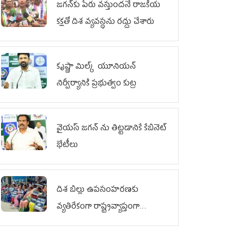
జగన్‌కు పేరు వస్తుందనే రాజకీయ
కక్షతో దిశ వ్య‌వ‌స్థ‌ను రద్దు చేశారు
కృష్ణా మిల్క్‌ యూనియన్‌
నిర్వీర్యానికి ప్రభుత్వం కుట్ర
వైయ‌స్ జగన్‌ ను తిట్టడానికే కేబినెట్‌
భేటీలు
దిశ బిల్లు ఉపసంహరణకు
వ్యతిరేకంగా రాష్ట్రవ్యాప్తంగా
వైయ‌స్ఆర్‌సీపీ మహిళా విభాగం