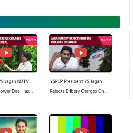
YS Jagan NDTV
YSRCP President YS Jagan
 Power Deal Has
Rejects Bribery Charges On
Do With Adani: YS
Adani, Threatens Defamation
ts US Charges
Suit Against Media Groups