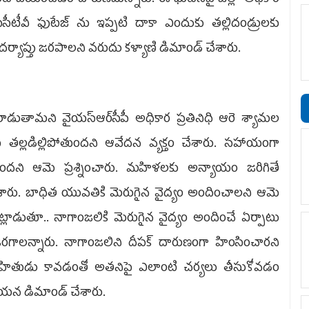
సీటీవీ ఫుటేజ్ ను ఇప్పటి దాకా ఎందుకు తల్లిదండ్రులకు
్యాప్తు జరపాల‌ని వ‌రుదు క‌ళ్యాణి డిమాండ్ చేశారు.
ాడుతామ‌ని వైయ‌స్ఆర్‌సీపీ అధికార ప్ర‌తినిధి ఆరె శ్యామ‌ల
ంబ తల్లడిల్లిపోతుంద‌ని ఆవేద‌న వ్య‌క్తం చేశారు. సహాయంగా
ుంద‌ని ఆమె ప్ర‌శ్నించారు. మహిళలకు అన్యాయం జరిగితే
దీశారు. బాధిత యువ‌తికి మెరుగైన వైద్యం అందించాల‌ని ఆమె
్లాడుతూ.. నాగాంజ‌లికి మెరుగైన వైద్యం అందించే ఏర్పాటు
రగాల‌న్నారు. నాగాంజలిని దీప‌క్ దారుణంగా హింసించార‌ని
 సన్నిహితుడు కావడంతో అత‌నిపై ఎలాంటి చర్యలు తీసుకోవడం
 ఆయ‌న డిమాండ్ చేశారు.