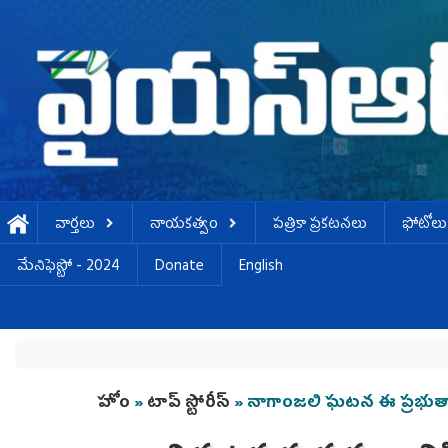
Skip to main content
వార్తలు
నాయకత్వం
పత్రికా ప్రకటనలు
ఫోటోలు
మేనిఫెస్టో - 2024
Donate
English
You are here
హోం
»
టాప్ స్టోరీస్
» నాగాంజ‌లి ఘ‌ట‌న‌ ఈ ప్ర‌భుత్వా