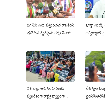
జగన్‌కు పేరు వస్తుందనే రాజకీయ
కృష్ణా మిల్క
కక్షతో దిశ వ్య‌వ‌స్థ‌ను రద్దు చేశారు
నిర్వీర్యానికి 
దిశ బిల్లు ఉపసంహరణకు
నేతన్నల సంక్ష
వ్యతిరేకంగా రాష్ట్రవ్యాప్తంగా
వైయ‌స్ఆర్‌సీప
వైయ‌స్ఆర్‌సీపీ మహిళా విభాగం
అండగా నిలిచ