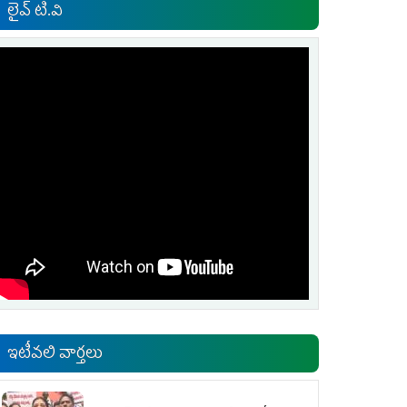
లైవ్ టి.వి
ఇటీవలి వార్తలు