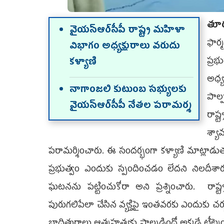
తూర
వైయ‌స్ఆర్‌సీపీ రాష్ట్ర మ‌హిళా
ఫార్
విభాగం అధ్య‌క్షురాలు వ‌రుదు
ప్ర‌
క‌ళ్యాణి
అధ్య
నాగాంజ‌లి కుటుంబ స‌భ్యుల‌కు
పాల్
వైయ‌స్ఆర్‌సీపీ నేత‌ల ప‌రామ‌ర్శ‌
రాష్
శ్య
ప‌రామ‌ర్శించారు. ఈ సంద‌ర్భంగా క‌ళ్యాణి మాట్లాడు
ప్రభుత్వం ఎందుకు స్పందించడం లేద‌ని నిల‌దీశ
ఘటనను పట్టించుకోరా అని ప్ర‌శ్నించారు. రా
పురుగలిపేలా చేసిన వ్యక్తిపై ఇంత‌వ‌ర‌కు ఎందుకు చ‌ర
బాధితురాలు ఆత్మహత్యకు పాల్పడిందో అక్క‌డే ట్రీట