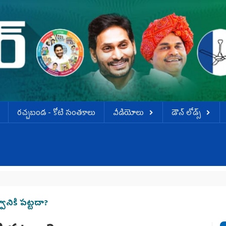
ర‌చ్చ‌బండ‌ - కోటి సంత‌కాలు
వీడియోలు
డౌన్ లోడ్స్
నికి ప‌ట్ట‌దా?