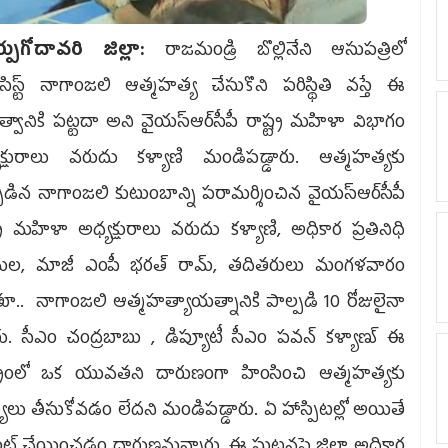
్పుగోదావరి జిల్లా:
రాజమండ్రి బొల్లినేని ఆసుపత్రిలో
మ‌సిస్ట్ నాగాంజ‌లి ఆత్మ‌హ‌త్య చేసుకొని ప‌రిస్థితి వ‌స్తే ఈ
భుత్వానికి ప‌ట్ట‌దా అని వైయ‌స్ఆర్‌సీపీ రాష్ట్ర మ‌హిళా విభాగం
‌క్షురాలు వ‌రుదు క‌ళ్యాణి మండిప‌డ్డారు. ఆత్మహత్యకు
పడిన నాగాంజలి కుటుంబాన్ని పరామర్శించిన వైయ‌స్ఆర్‌సీపీ
ట్ర మహిళా అధ్యక్షురాలు వరుదు కళ్యాణి, అధికార ప్రతినిధి
ామల, మాజీ ఎంపీ భరత్ రామ్, త‌దిత‌రులు మంగ‌ళ‌వారం
తూ.. నాగాంజ‌లి ఆత్మ‌హత్యాయ‌త్నానికి పాల్ప‌డి 10 రోజులైనా
ారు. సీఎం చంద్రబాబు , డిప్యూటీ సీఎం పవన్ కళ్యాణ్ ఈ
ష్ట్రంలో ఒక యువతని దారుణంగా హింసించి ఆత్మహత్యకు
్య‌లు తీసుకోవ‌డం లేద‌ని మండిప‌డ్డారు. ఏ హాస్పిటల్లో అయితే
్మెంట్ చేయించడం దారుణమ‌న్నారు. ఈ ఘ‌ట‌నపై జిల్లా అధికార