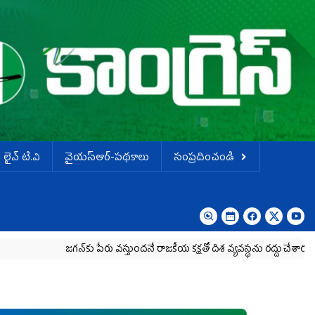
లైవ్ టి.వి
వైయస్ఆర్-పథకాలు
సంప్రదించండి
జగన్‌కు పేరు వస్తుందనే రాజకీయ కక్షతో దిశ వ్య‌వ‌స్థ‌ను రద్దు చేశారు
కృష్ణా మి