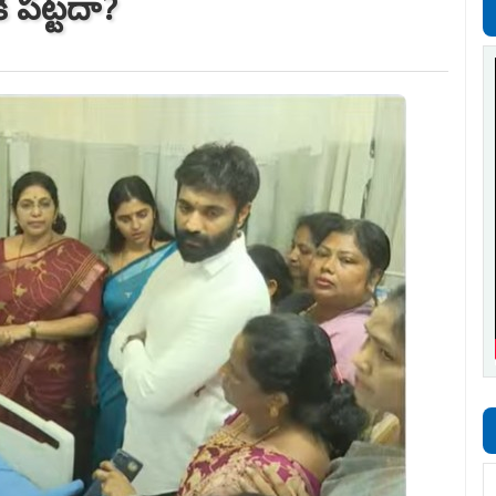
 ప‌ట్ట‌దా?