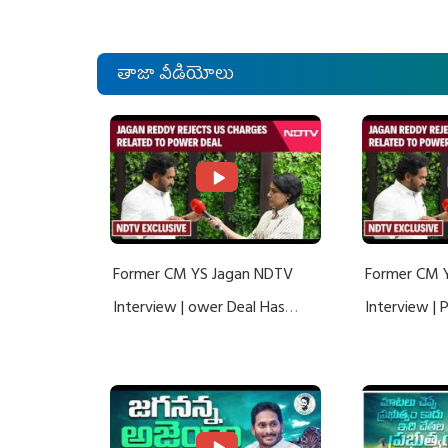
తాజా వీడియోలు
Former CM YS Jagan NDTV
Former CM 
Interview | ower Deal Has
Interview |
Nothing To Do With Adani: YS
Nothing To 
Jagan Rejects US Charges
Jagan Rejec