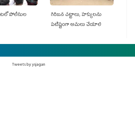
ేట‌లో పోలీసుల
గిరిజన చట్టాలు, హక్కులను
పటిష్టంగా అమలు చేయాలి
Tweets by ysjagan