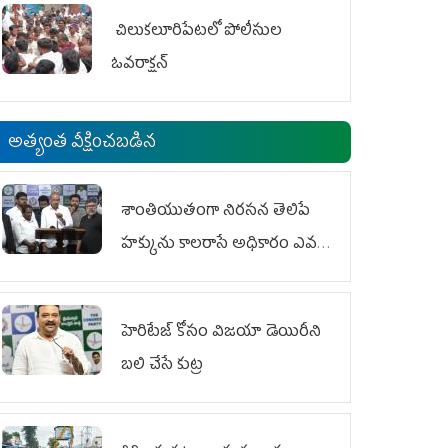
చిలుక‌లూరిపేట‌లో పోలీసుల
ఓవ‌రాక్ష‌న్‌
అత్యంత వీక్షించబడిన
శాంతియుతంగా నిరసన తెలిపే
హక్కును కాలరాసే అధికారం ఎవరికీ
లేదు
హెరిటేజ్ కోసం విజయా డెయిరీని
బలి చేసే కుట్ర‌