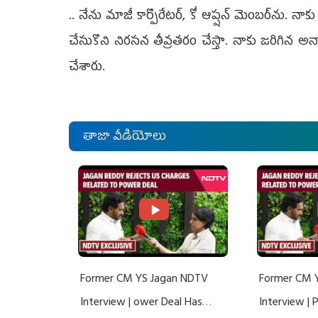
.. నేను మాజీ కార్పొరేటర్, కో ఆప్షన్ మెంబర్‌ను
చేసుకొని నిరసన తీవ్రతరం చేస్తా. నాకు జరిగిన అ
చేశారు.
తాజా వీడియోలు
Former CM YS Jagan NDTV
Former CM 
Interview | ower Deal Has
Interview |