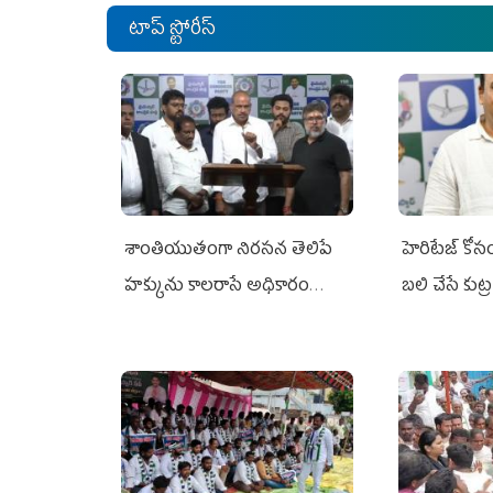
టాప్ స్టోరీస్
శాంతియుతంగా నిరసన తెలిపే
హెరిటేజ్ కో
హక్కును కాలరాసే అధికారం
బలి చేసే కుట్ర‌
ఎవరికీ లేదు