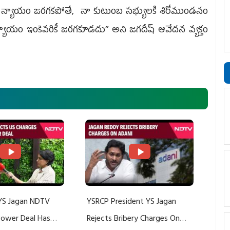
. నాకు న్యాయం జరగకపోతే, నా కుటుంబ సభ్యులకి శిరోముండనం
న్యాయం ఇంకెవరికీ జరగకూడదు’’ అని జగదీష్‌ ఆవేదన వ్యక్తం
YS Jagan NDTV
YSRCP President YS Jagan
 Power Deal Has
Rejects Bribery Charges On