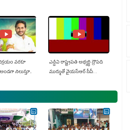
Do With Adani: YS
Adani, Threatens Defamation
ts US Charges
Suit Against Media Groups
 విక్రయం వరకూ
ఎన్డీఏ రాష్ట్ర‌ప‌తి అభ్య‌ర్థి ద్రౌప‌ది
అండగా నిలుస్తూ..
ముర్ముతో వైయ‌స్ఆర్ సీపీ
అధ్య‌క్షులు, సీఎం వైయ‌స్ జ‌గ‌న్,
ఎమ్మెల్యేలు, ఎంపీల స‌మావేశం