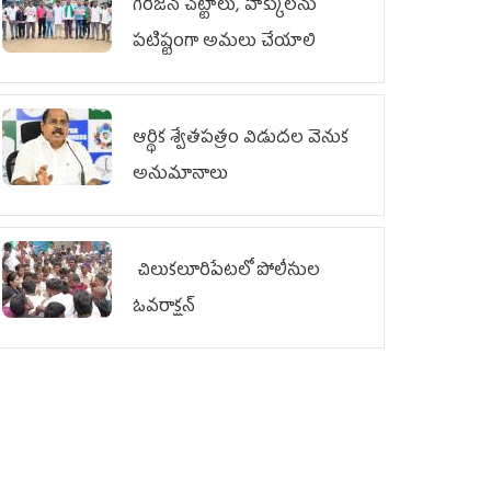
గిరిజన చట్టాలు, హక్కులను
పటిష్టంగా అమలు చేయాలి
ఆర్థిక శ్వేతపత్రం విడుదల వెనుక
అనుమానాలు
చిలుక‌లూరిపేట‌లో పోలీసుల
ఓవ‌రాక్ష‌న్‌