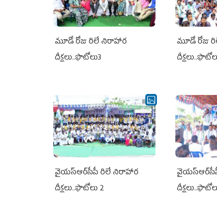
మూడో రోజు రిలే నిరాహార
మూడో రోజు రి
దీక్షలు..ఫొటోలు3
దీక్షలు..ఫొటో
వైయ‌స్ఆర్‌సీపీ రిలే నిరాహార
వైయ‌స్ఆర్‌సీ
దీక్షలు..ఫొటోలు 2
దీక్షలు..ఫొటో