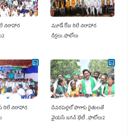
లే నిరాహార
మూడో రోజు రిలే నిరాహార
లు2
దీక్షలు..ఫొటోలు
పీ రిలే నిరాహార
దేవరపల్లిలో పొగాకు రైతులతో
లు
వైయస్ జగన్ భేటీ ..ఫొటోలు2