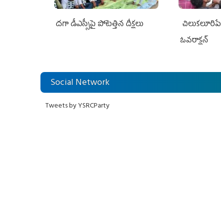
దగా డీఎస్సీపై పోటెత్తిన దీక్షలు
చిలుక‌లూరిప
ఓవ‌రాక్ష‌న్‌
Social Network
Tweets by YSRCParty