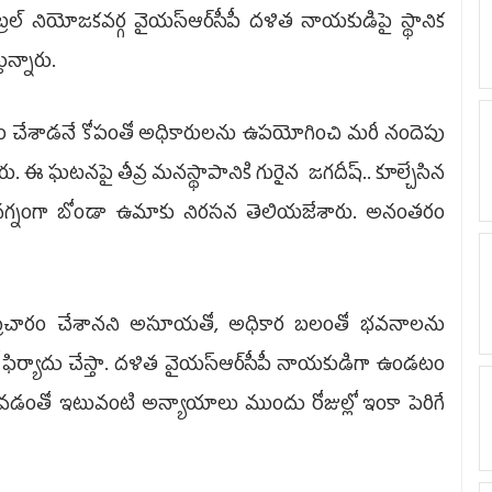
్ నియోజకవర్గ వైయ‌స్ఆర్‌సీపీ దళిత నాయకుడిపై స్థానిక
ున్నారు.
ప్రచారం చేశాడనే కోపంతో అధికారులను ఉపయోగించి మరీ నందెపు
రు. ఈ ఘటనపై తీవ్ర మనస్థాపానికి గురైన జగదీష్‌.. కూల్చేసిన
నగ్నంగా బోండా ఉమాకు నిరసన తెలియజేశారు. అనంతరం
తరఫున ప్రచారం చేశానని అసూయతో, అధికార బలంతో భవనాలను
ో ఫిర్యాదు చేస్తా. దళిత వైయ‌స్ఆర్‌సీపీ నాయకుడిగా ఉండటం
వడంతో ఇటువంటి అన్యాయాలు ముందు రోజుల్లో ఇంకా పెరిగే