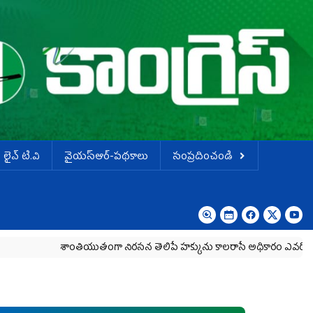
లైవ్ టి.వి
వైయస్ఆర్-పథకాలు
సంప్రదించండి
శాంతియుతంగా నిరసన తెలిపే హక్కును కాలరాసే అధికారం ఎవరికీ లేదు