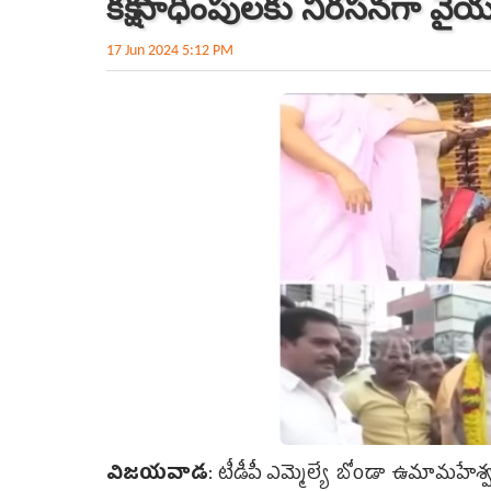
కక్ష సాధింపులకు నిరసనగా వైయ
17 Jun 2024 5:12 PM
విజయవాడ
: టీడీపీ ఎమ్మెల్యే బోండా ఉమామహేశ్