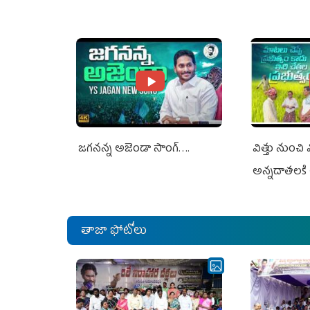
Nothing To Do With Adani: YS
Nothing To 
Jagan Rejects US Charges
Jagan Rejec
జగనన్న అజెండా సాంగ్….
విత్తు నుంచి
అన్నదాతలకి 
తాజా ఫోటోలు