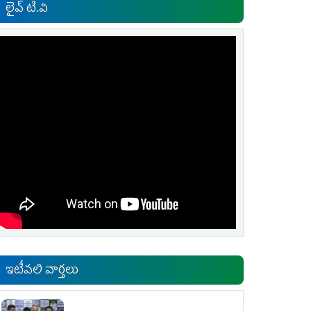
లైవ్ టి.వి
ఇటీవలి వార్తలు