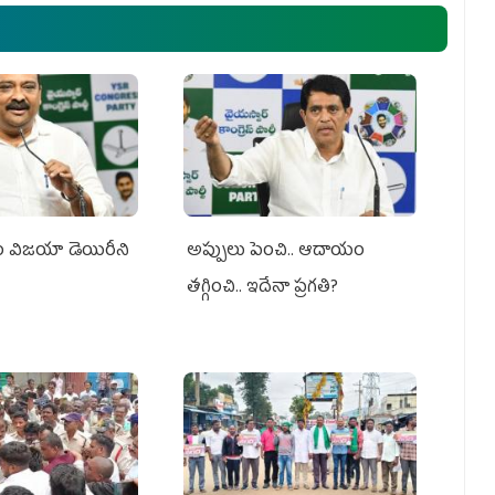
సం విజయా డెయిరీని
అప్పులు పెంచి.. ఆదాయం
తగ్గించి.. ఇదేనా ప్రగతి?