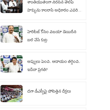
శాంతియుతంగా నిరసన తెలిపే
హక్కును కాలరాసే అధికారం ఎవరికీ
లేదు
హెరిటేజ్ కోసం విజయా డెయిరీని
బలి చేసే కుట్ర‌
అప్పులు పెంచి.. ఆదాయం తగ్గించి..
ఇదేనా ప్రగతి?
దగా డీఎస్సీపై పోటెత్తిన దీక్షలు