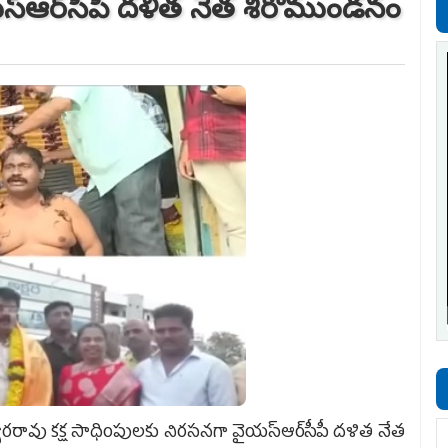
‌స్ఆర్‌సీపీ దళిత నేత శిరోముండనం
వరరావు కక్ష సాధింపులకు నిరసనగా వైయ‌స్ఆర్‌సీపీ దళిత నేత