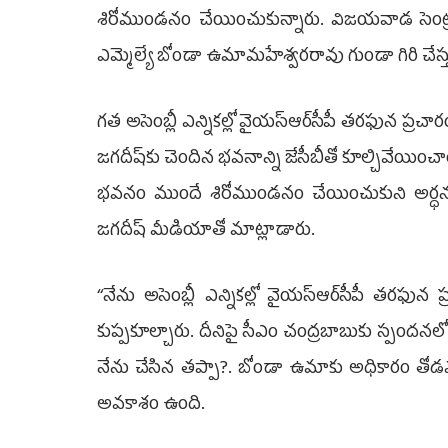
శిరోముండనం చేయించుకున్నారు. విజయవాడ సెంట్రల
ఎమ్మెల్యే బోండా ఉమామహేశ్వరరావు గుండా గిరి చేస్త
గత అసెం‍బ్లీ ఎన్నికల్లో వైయ‌స్ఆర్‌సీపీ తరఫున 
జగదీష్‌కు చెందిన భవనాన్ని జేసీబీతో కూల్చివేయించా
భవనం ముందే శిరోముండనం చేయించుకుని అర్ధ
జగదీష్‌ మీడియాతో మాట్లాడారు.
‘‘నేను అసెంబ్లీ ఎన్నికల్లో వైయ‌స్ఆర్‌సీపీ 
కుప్పకూల్చారు. దీనిపై సీఎం చంద్రబాబుకు స్పందనల
నేను చేసిన తప్పా?. బోండా ఉమాకు అధికారం తోడ
అవకాశం ఉంది.