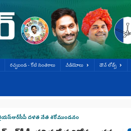
ర‌చ్చ‌బండ‌ - కోటి సంత‌కాలు
వీడియోలు
డౌన్ లోడ్స్
వైయ‌స్ఆర్‌సీపీ దళిత నేత శిరోముండనం