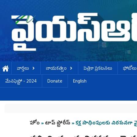
Skip to main content
వార్తలు
నాయకత్వం
పత్రికా ప్రకటనలు
ఫోటోలు
మేనిఫెస్టో - 2024
Donate
English
You are here
హోం
»
టాప్ స్టోరీస్
» కక్ష సాధింపులకు నిరసనగా 