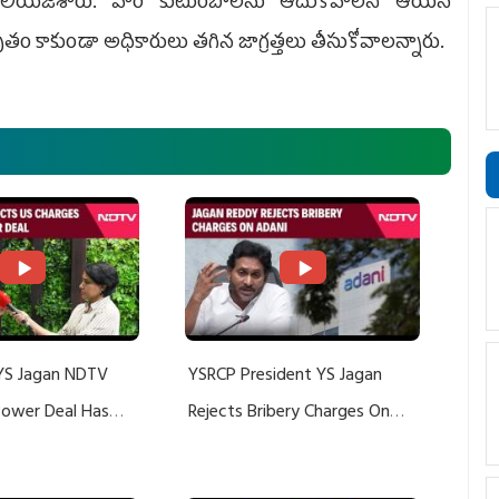
ెలియజేశారు. వారి కుటుంబాలను ఆదుకోవాలని ఆయన
ృతం కాకుండా అధికారులు తగిన జాగ్రత్తలు తీసుకోవాలన్నారు.
YS Jagan NDTV
YSRCP President YS Jagan
 Power Deal Has
Rejects Bribery Charges On
Do With Adani: YS
Adani, Threatens Defamation
ts US Charges
Suit Against Media Groups