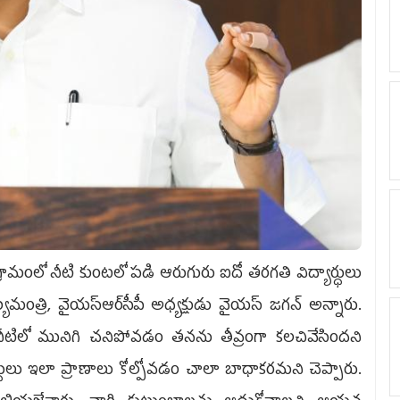
గ్రామంలో నీటి కుంటలో పడి ఆరుగురు ఐదో తరగతి విద్యార్ధులు
ి, వైయ‌స్ఆర్‌సీపీ అధ్యక్షుడు వైయస్‌ జగన్‌ అన్నారు.
 నీటిలో మునిగి చనిపోవడం తనను తీవ్రంగా కలచివేసిందని
యార్ధులు ఇలా ప్రాణాలు కోల్పోవడం చాలా బాధాకరమని చెప్పారు.