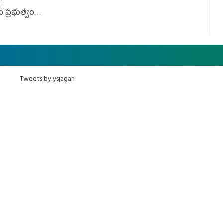
ీ ప్రభుత్వం
ింది
Tweets by ysjagan