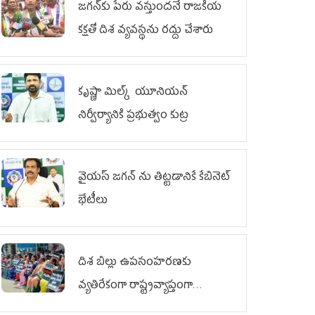
జగన్‌కు పేరు వస్తుందనే రాజకీయ
కక్షతో దిశ వ్య‌వ‌స్థ‌ను రద్దు చేశారు
కృష్ణా మిల్క్‌ యూనియన్‌
నిర్వీర్యానికి ప్రభుత్వం కుట్ర
వైయ‌స్ జగన్‌ ను తిట్టడానికే కేబినెట్‌
భేటీలు
దిశ బిల్లు ఉపసంహరణకు
వ్యతిరేకంగా రాష్ట్రవ్యాప్తంగా
వైయ‌స్ఆర్‌సీపీ మహిళా విభాగం