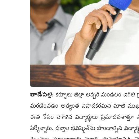
తాడేప‌ల్లి:
కర్నూలు జిల్లా ఆస్పరి మండలం చిగిలి 
మరణించడం అత్యంత విషాదకరమని మాజీ ముఖ్యమంత్ర
ఈత కోసం వెళ్ళిన విద్యార్ధులు ప్రమాదవశాత్తూ
పేర్కొన్నారు. ఉజ్వల భవిష్యత్‌ను పొందాల్సిన విద్