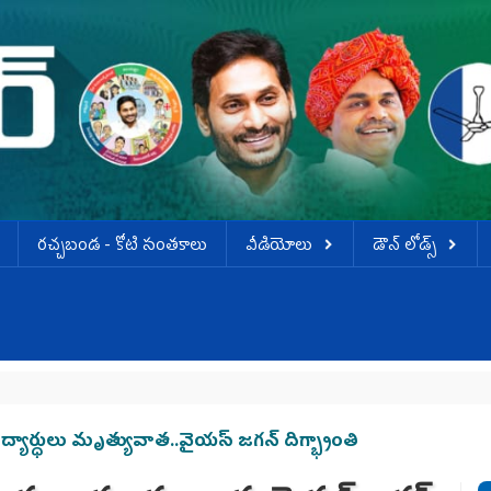
ర‌చ్చ‌బండ‌ - కోటి సంత‌కాలు
వీడియోలు
డౌన్ లోడ్స్
యార్ధులు మృత్యువాత..వైయ‌స్ జ‌గ‌న్ దిగ్భ్రాంతి