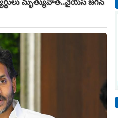
ార్ధులు మృత్యువాత..వైయ‌స్ జ‌గ‌న్