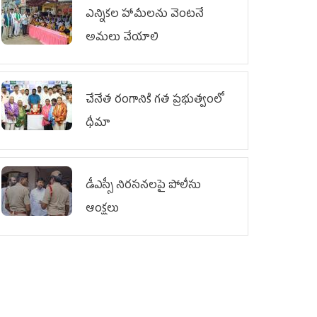
ఎన్నికల హామీలను వెంటనే
అమలు చేయాలి
చేనేత రంగానికి గత ప్రభుత్వంలో
ధీమా
డీఎస్సీ నిరసనలపై పోలీసు
ఆంక్షలు