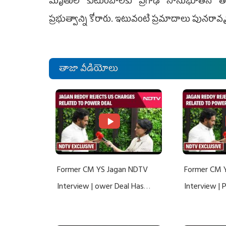
మృతుల కుటుంబాలకు ప్రగాఢ సానుభూతిని త
ప్రభుత్వాన్ని కోరారు. ఇటువంటి ప్రమాదాలు పునరావ
తాజా వీడియోలు
Former CM YS Jagan NDTV
Former CM 
Interview | ower Deal Has
Interview |
Nothing To Do With Adani: YS
Nothing To 
Jagan Rejects US Charges
Jagan Rejec