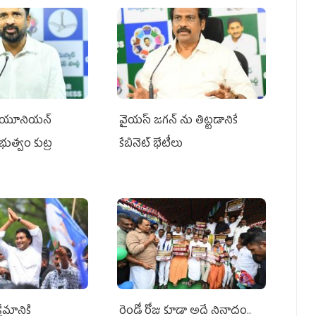
్‌ యూనియన్‌
వైయ‌స్ జగన్‌ ను తిట్టడానికే
ప్రభుత్వం కుట్ర
కేబినెట్‌ భేటీలు
ేమానికి
రెండో రోజు కూడా అదే నినాదం..