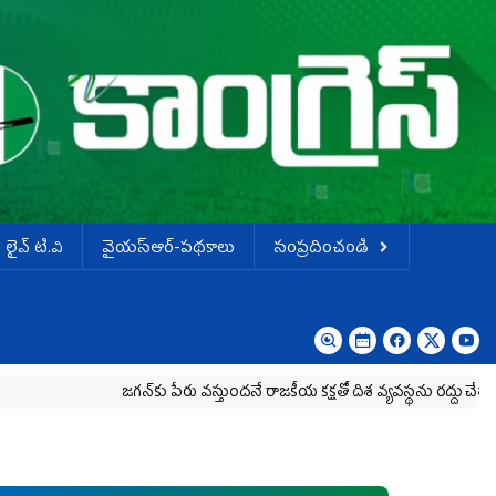
లైవ్ టి.వి
వైయస్ఆర్-పథకాలు
సంప్రదించండి
జగన్‌కు పేరు వస్తుందనే రాజకీయ కక్షతో దిశ వ్య‌వ‌స్థ‌ను రద్దు చేశారు
కృష్ణా