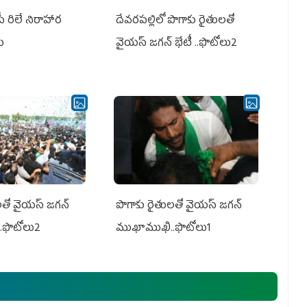
పీ రిలే నిరాహార
దేవరపల్లిలో పొగాకు రైతులతో
లు
వైయస్ జగన్ భేటీ ..ఫొటోలు2
తో వైయ‌స్ జ‌గ‌న్
పొగాకు రైతుల‌తో వైయ‌స్ జ‌గ‌న్
.ఫొటోలు2
ముఖాముఖి..ఫొటోలు1