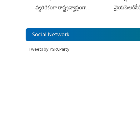
వ్యతిరేకంగా రాష్ట్రవ్యాప్తంగా
వైయ‌స్ఆర్‌సీప
వైయ‌స్ఆర్‌సీపీ మహిళా విభాగం
అండగా నిలిచ
ఆందోళనలు
Social Network
Tweets by YSRCParty