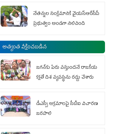
ఆందోళనలు
నేతన్నల సంక్షేమానికి వైయ‌స్ఆర్‌సీపీ
ప్రభుత్వం అండగా నిలిచింది
అత్యంత వీక్షించబడిన
జగన్‌కు పేరు వస్తుందనే రాజకీయ
కక్షతో దిశ వ్య‌వ‌స్థ‌ను రద్దు చేశారు
డీఎస్సీ అక్రమాలపై సీబీఐ విచారణ
జరపాలి