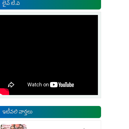
లైవ్ టి.వి
ఇటీవలి వార్తలు