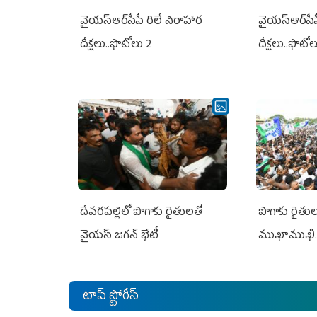
వైయ‌స్ఆర్‌సీపీ రిలే నిరాహార
వైయ‌స్ఆర్‌సీ
దీక్షలు..ఫొటోలు 2
దీక్షలు..ఫొటో
దేవరపల్లిలో పొగాకు రైతులతో
పొగాకు రైతుల‌
వైయస్ జగన్ భేటీ
ముఖాముఖి.
టాప్ స్టోరీస్