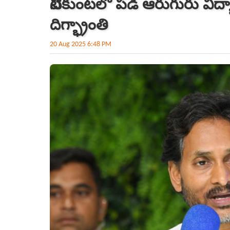
నీటికుంటలో పడి ఆరుగురు విద్య
దిగ్భ్రాంతి
20 Aug 2025 6:48 PM