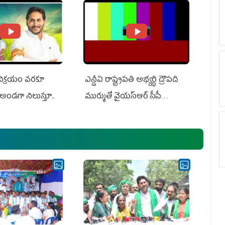
 విక్రయం వరకూ
ఎన్డీఏ రాష్ట్ర‌ప‌తి అభ్య‌ర్థి ద్రౌప‌ది
అండగా నిలుస్తూ..
ముర్ముతో వైయ‌స్ఆర్ సీపీ
అధ్య‌క్షులు, సీఎం వైయ‌స్ జ‌గ‌న్,
ఎమ్మెల్యేలు, ఎంపీల స‌మావేశం