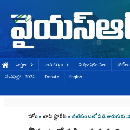
Skip to main content
వార్తలు
నాయకత్వం
పత్రికా ప్రకటనలు
ఫోటోలు
మేనిఫెస్టో - 2024
Donate
English
You are here
హోం
»
టాప్ స్టోరీస్
» నీటికుంటలో పడి ఆరుగురు విద్