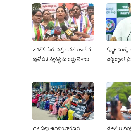
జగన్‌కు పేరు వస్తుందనే రాజకీయ
కృష్ణా మిల్క
కక్షతో దిశ వ్య‌వ‌స్థ‌ను రద్దు చేశారు
నిర్వీర్యానికి 
దిశ బిల్లు ఉపసంహరణకు
నేతన్నల సంక్ష