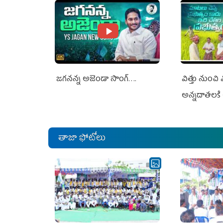
జగనన్న అజెండా సాంగ్….
విత్తు నుంచి
అన్నదాతలకి 
తాజా ఫోటోలు