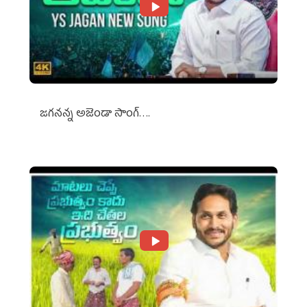
జగనన్న అజెండా సాంగ్….