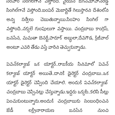
సింహం సింగిల్‌గానే వస్తోంది. వైయస్‌ జగన్‌మోహన్‌రెడ్డి
సింగిల్‌గానే వస్తోంది.బంపర్‌ మెజార్టితో గెలుస్తారని దేశంలోని
అన్ని సర్వేలు చెబుతున్నాయి.సింహం సింగిల్‌ గా
వస్తోంది..నక్కలే గుంపులుగా వస్తాయి. చంద్రబాబు కాంగ్రెస్,
జనసేన, మమతా బెనర్జీ,పారూక్‌ అబ్ధులా,దేవగౌడ, క్రేజీవాల్‌
అంటూ ఎవరి తోడు వస్తే వారిని తెచ్చుకున్నాడు.
పవన్‌కల్యాణ్‌ ఒక యాక్టర్‌..రాజకీయ సినిమాలో పవన్‌
కల్యాణ్‌ యాక్టర్‌ అయితే..దానికి డైరెక్టర్‌ చంద్రబాబు..ఒక
యాక్టర్‌ డైరెక్టర్‌ చెప్పింది చేయాలి. అందుకే పవన్‌కల్యాణ్‌
చంద్రబాబు చెప్పినట్లు చేస్తున్నాడు.ఇద్దరు ఒక్కటే..కలిసి సీట్లు
పంచుకుంటున్నారు.అందుకే చంద్రబాబుకు సంబంధించిన
జేడీ లక్ష్మినారాయణ జనసేన నుంచి