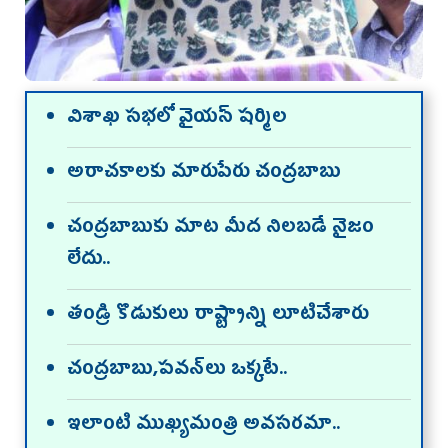
విశాఖ సభలో వైయస్‌ షర్మిల
అరాచకాలకు మారుపేరు చంద్రబాబు
చంద్రబాబుకు మాట మీద నిలబడే నైజం
లేదు..
తండ్రి కొడుకులు రాష్ట్రాన్ని లూటిచేశారు
చంద్రబాబు,పవన్‌లు ఒక్కటే..
ఇలాంటి ముఖ్యమంత్రి అవసరమా..