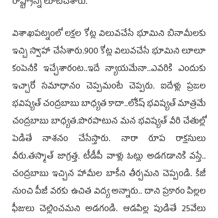
రాష్ట్రాన్ని లూటిచేశారు.
విశాఖపట్నంలో లక్షల కోట్ల విలువచేసే భూమిని బినామీలకు
ఇచ్చి స్వాహా చేసేశారు.900 కోట్ల విలువచేసే భూమిని లూలూ
కంపెనీకి ఇచ్చేశారంట..ఇదే న్యాయమేనా..ఎవరికి ఎందుకు
ఇచ్చారో సమాధానం చెప్పమంటే చెప్పరు. ఐదేళ్లు ప్రజల
భవిష్యత్‌ చంద్రబాబు బాధ్యత కాదా..లోకేష్‌ భవిష్యత్‌ మాత్రమే
చంద్రబాబు బాధ్యత.పొరపాటున మన భవిష్యత్‌ వీరి చేతుల్లో
పెడితే నాశనం చేసేస్తారు. నారా రూప రాక్షసులు
వీరు.తస్మాత్‌ జాగ్రత్త. టీడీపీ వాళ్లు ఓట్లు అడగడానికి వస్తే..
చంద్రబాబు ఇచ్చిన హామీల బాకీని తీర్చమని చెప్పండి. కేజీ
నుంచి పీజీ వరకు ఉచిత విద్య అన్నారు.. దాని ప్రకారం పిల్లల
ఫీజులు చెల్లించమని అడగండి. ఆడపిల్ల పుడితే 25వేలు