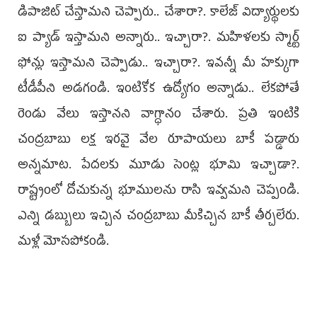
డిపాజిట్‌ చేస్తామని చెప్పారు.. చేశారా?. కాలేజ్‌ విద్యార్థులకు
ఐ ప్యాడ్‌ ఇస్తామని అన్నారు.. ఇచ్చారా?. మహిళలకు స్మార్ట్‌
ఫోన్లు ఇస్తామని చెప్పాడు.. ఇచ్చారా?. ఇవన్నీ మీ హక్కుగా
టీడీపీని అడగండి. ఇంటికోక ఉద్యోగం అన్నాడు.. లేకపోతే
రెండు వేలు ఇస్తానని వాగ్ధానం చేశారు. ప్రతి ఇంటికి
చంద్రబాబు లక్ష ఇరవై వేల రూపాయలు బాకీ పడ్డారు
అన్నమాట. పేదలకు మూడు సెంట్ల భూమి ఇచ్చాడా?.
రాష్ట్రంలో దోచుకున్న భూములను రాసి ఇవ్వమని చెప్పండి.
ఎన్ని డబ్బులు ఇచ్చిన చంద్రబాబు మీకిచ్చిన బాకీ తీర్చలేరు.
మళ్లీ మోసపోకండి.