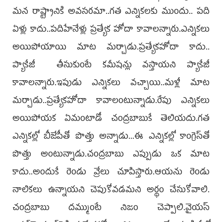
మన రాష్ట్రానికి అవసరమా..గత ఎన్నికలకు ముందు.. పది
ఏళ్లు కాదు..పదిహేనేళ్లు ప్రత్యేక హోదా కావాలన్నారు.ఎన్నికలు
అయిపోయాయి మాట మర్చాడు.ప్రత్యేకహోదా కాదు..
ప్యాకేజీ తీసుకుంటే కమీషన్లు వస్తాయని ప్యాకేజీ
కావాలన్నారు.ఇపుడు ఎన్నికలు వచ్చాయి..మళ్లీ మాట
మర్చాడు..ప్రత్యేకహోదా కావాలంటున్నాడు.రేపు ఎన్నికలు
అయిపోయక ఏమంటాడో చంద్రబాబుకే తెలియదు.గత
ఎన్నికల్లో బీజేపీతో పొత్తు అన్నాడు...ఈ ఎన్నికల్లో కాంగ్రెస్‌తో
పొత్తు అంటున్నాడు.చంద్రబాబు ఎప్పుడు ఒక మాట
కాదు..అందుకే రెండు వ్రేలు చూపిస్తారు.ఆయను రెండు
నాలికలు ఉన్నాయని చెపుకోవడమని అర్థం చేసుకోవాలి.
చంద్రబాబు దమ్ముంటే నిజం చెప్పాలి.వైయస్‌