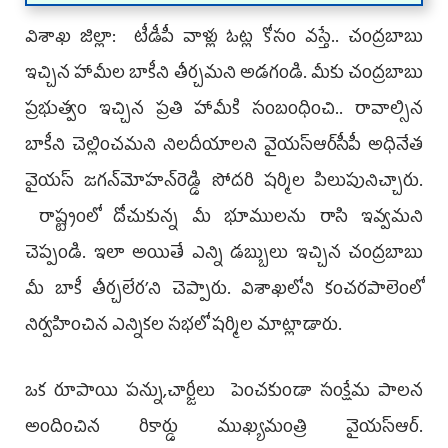
విశాఖ జిల్లా: టీడీపీ వాళ్లు ఓట్ల కోసం వస్తే.. చంద్రబాబు
ఇచ్చిన హామీల బాకీని తీర్చమని అడగండి. మీకు చంద్రబాబు
ప్రభుత్వం ఇచ్చిన ప్రతి హామీకి సంబంధించి.. రావాల్సిన
బాకీని చెల్లించమని నిలదీయాలని వైయస్‌ఆర్‌సీపీ అధినేత
వైయస్‌ జగన్‌మోహన్‌రెడ్డి సోదరి షర్మిల పిలుపునిచ్చారు.
రాష్ట్రంలో దోచుకున్న మీ భూములను రాసి ఇవ్వమని
చెప్పండి. ఇలా అయితే ఎన్ని డబ్బులు ఇచ్చిన చంద్రబాబు
మీ బాకీ తీర్చలేర’ని చెప్పారు. విశాఖలోని కంచరపాలెంలో
నిర్వహించిన ఎన్నికల సభలో షర్మిల మాట్లాడారు.
ఒక రూపాయి పన్ను,చార్జీలు పెంచకుండా సంక్షేమ పాలన
అందించిన రికార్డు ముఖ్యమంత్రి వైయస్‌ఆర్‌.