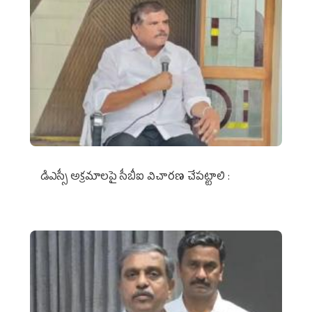
డిఎస్సీ అక్రమాలపై సీబీఐ విచారణ చేపట్టాలి :