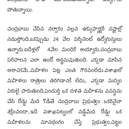
పరిశ్రమలు కూడా మూతపడుతున్నారు. ఉద్యోగాలు
పోతున్నాయి.
చంద్రబాబు చేసిన నిర్వాకం వల్లన ఉక్కుఫ్యాక్టరీ నష్టాల్లో
నడుస్తోంది.ఒకప్పుడు 24 వేల పర్మినెంట్‌ ఉద్యోగుస్తులు
ఉన్నారు.ఐదేళ్లలో 4వేల మందికి అయ్యారు.చంద్రబాబు
పరిపాలన ఎలా ఉందో అర్థమవుతుంది. ఎక్కడా చూసిన
అరాచకమే..మహిళల పట్ల ఎంత గౌరవంలేదు.విశాఖలో
మహిళలు రాత్రులు తిరగడానికి లేదు,. ఎక్కడా మద్యం
ఏరులై పారుతుంది,పెందుర్తి ఒక దళిత మహిళను వివస్త్రను
చేసి రోడ్డు మీద కొడితే చంద్రబాబు ప్రభుత్వం ఒకరినైనా
శిక్షించిందా..ఇదే విశాఖపట్నంలో నడ్డిమీద రోడ్డు ఒక
మహిళలను మానభంగం చేస్తే ప్రభుత్వం,చట్టం