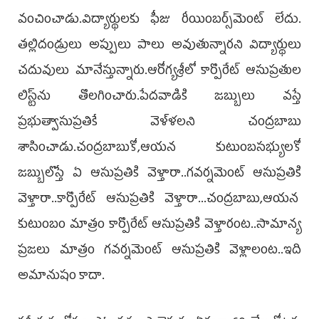
వంచించాడు.విద్యార్థులకు ఫీజు రీయింబర్స్‌మెంట్‌ లేదు.
తల్లిదండ్రులు అప్పులు పాలు అవుతున్నారని విద్యార్థులు
చదువులు మానేస్తున్నారు.ఆరోగ్యశ్రీలో కార్పొరేట్‌ ఆసుప్రతుల
లిస్ట్‌ను తొలగించారు.పేదవాడికి జబ్బులు వస్తే
ప్రభుత్వాసుప్రతికే వెళ్ళలని చంద్రబాబు
శాసించాడు.చంద్రబాబుకో,ఆయన కుటుంబసభ్యులకో
జబ్బులొస్తే ఏ ఆసుప్రతికి వెళ్తారా..గవర్నమెంట్‌ ఆసుప్రతికి
వెళ్తారా..కార్పొరేట్‌ ఆసుప్రతికి వెళ్తారా...చంద్రబాబు,ఆయన
కుటుంబం మాత్రం కార్పొరేట్‌ ఆసుప్రతికి వెళ్తారంట..సామాన్య
ప్రజలు మాత్రం గవర్నమెంట్‌ ఆసుప్రతికి వెళ్లాలంట..ఇది
అమానుషం కాదా.