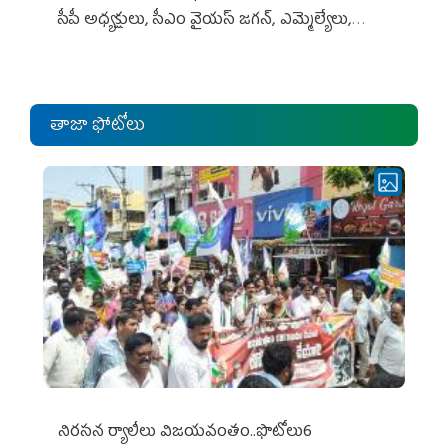
సీపీ అధ్య‌క్షులు, సీఎం వైయ‌స్ జ‌గ‌న్, ఎమ్మెల్యేలు,
ఎంపీల స‌మావేశం
తాజా ఫోటోలు
నిర‌స‌న ర్యాలీలు విజ‌య‌వంతం..ఫొటోలు6