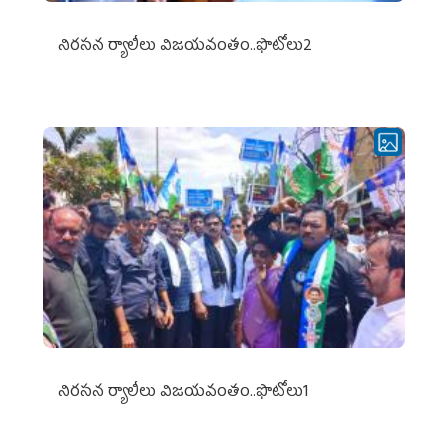
నిర‌స‌న ర్యాలీలు విజ‌య‌వంతం..ఫొటోలు2
నిర‌స‌న ర్యాలీలు విజ‌య‌వంతం..ఫొటోలు1