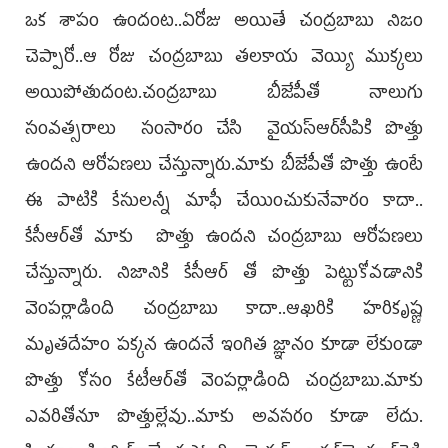
ఒక శాపం ఉందంట..ఏరోజు అయితే చంద్రబాబు నిజం
చెప్పారో..ఆ రోజు చంద్రబాబు తలకాయ వెయ్యి ముక్కలు
అయిపోతుదంట.చంద్రబాబు బీజేపీతో నాలుగు
సంవత్సరాలు సంసారం చేసి వైయస్‌ఆర్‌సీపికి పొత్తు
ఉందని ఆరోపణలు చేస్తున్నారు.మాకు బీజేపీతో పొత్తు ఉంటే
ఈ పాటికి కేసులన్నీ మాఫీ చేయించుకునేవారం కాదా..
కేసీఆర్‌తో మాకు పొత్తు ఉందని చంద్రబాబు ఆరోపణలు
చేస్తున్నారు. నిజానికి కేసీఆర్‌ తో పొత్తు పెట్టుకోవడానికి
వెంపర్లాడింది చంద్రబాబు కాదా..ఆఖరికి హరికృష్ణ
మృతదేహం పక్కన ఉందనే ఇంగిత జ్ఞానం కూడా లేకుండా
పొత్తు కోసం కేటీఆర్‌తో వెంపర్లాడింది చంద్రబాబు.మాకు
ఎవరితోనూ పొత్తుల్లేవు..మాకు అవసరం కూడా లేదు.