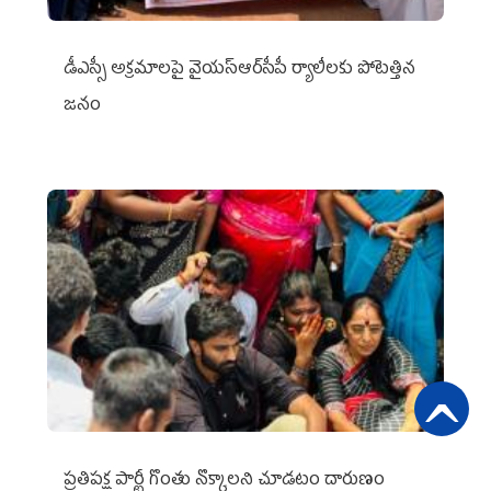
డీఎస్సీ అక్రమాలపై వైయ‌స్ఆర్‌సీపీ ర్యాలీలకు పోటెత్తిన
జనం
ప్రతిపక్ష పార్టీ గొంతు నొక్కాలని చూడటం దారుణం