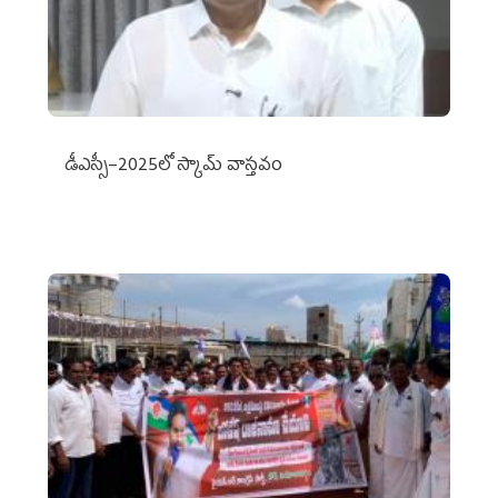
డీఎస్సీ–2025లో స్కామ్‌ వాస్తవం