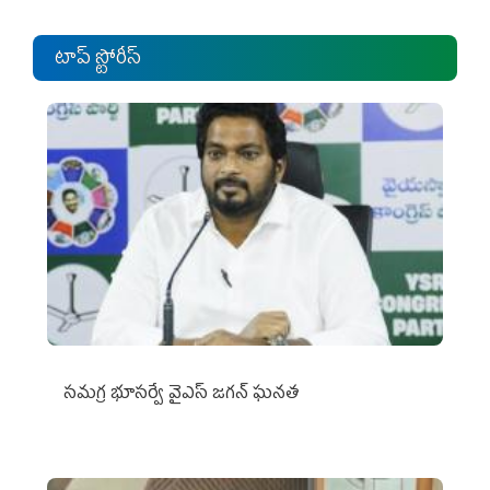
టాప్ స్టోరీస్
స‌మ‌గ్ర భూస‌ర్వే వైఎస్ జ‌గ‌న్ ఘ‌న‌త