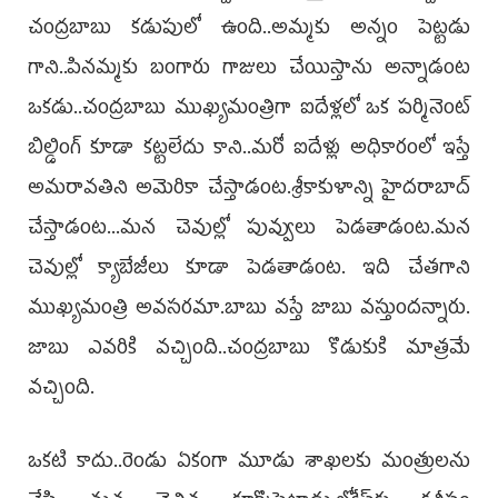
చంద్రబాబు కడుపులో ఉంది..అమ్మకు అన్నం పెట్టడు
గాని..పినమ్మకు బంగారు గాజులు చేయిస్తాను అన్నాడంట
ఒకడు..చంద్రబాబు ముఖ్యమంత్రిగా ఐదేళ్లలో ఒక పర్మినెంట్‌
బిల్డింగ్‌ కూడా కట్టలేదు కాని..మరో ఐదేళ్లు అధికారంలో ఇస్తే
అమరావతిని అమెరికా చేస్తాడంట.శ్రీకాకుళాన్ని హైదరాబాద్‌
చేస్తాడంట...మన చెవుల్లో పువ్వులు పెడతాడంట.మన
చెవుల్లో క్యాబేజీలు కూడా పెడతాడంట. ఇది చేతగాని
ముఖ్యమంత్రి అవసరమా.బాబు వస్తే జాబు వస్తుందన్నారు.
జాబు ఎవరికి వచ్చింది..చంద్రబాబు కొడుకుకి మాత్రమే
వచ్చింది.
ఒకటి కాదు..రెండు ఏకంగా మూడు శాఖలకు మంత్రులను