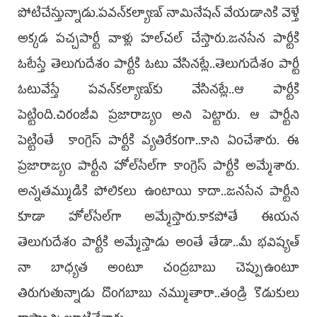
పోటిచేస్తున్నాడు.పవన్‌కల్యాణ్‌ నామినేషన్‌ వేయడానికి వెళ్తే
అక్కడ పచ్చపార్టీ వాళ్లు హల్‌చల్‌ చేస్తారు.జనసేన పార్టీకి
ఓటేస్తే తెలుగుదేశం పార్టీకి ఓటు వేసినట్లే..తెలుగుదేశం పార్టీ
ఓటువేస్తే పవన్‌కల్యాణ్‌కు వేసినట్లే..ఆ పార్టీకి
పెట్టింది.చిరంజీవి ప్రజారాజ్యం అని పెట్టారు. ఆ పార్టీని
పెట్టింతే కాంగ్రెస్‌ పార్టీకి వ్యతిరేకంగా..కాని ఏంచేశారు. ఈ
ప్రజారాజ్యం పార్టీని హోల్‌సేల్‌గా కాంగ్రెస్‌ పార్టీకి అమ్మేశారు.
అన్నతమ్ముడికి పోలికలు ఉంటాయి కాదా..జనసేన పార్టీని
కూడా హోల్‌సేల్‌గా అమ్మేస్తారు.కాకపోతే ఈయన
తెలుగుదేశం పార్టీకి అమ్మేస్తాడు అంతే తేడా..మీ భవిష్యత్‌
నా బాధ్యత అంటూ చంద్రబాబు చెప్పుఉంటూ
తిరుగుతున్నాడు దొంగబాబు నమ్ముతారా..తండ్రి కొడుకులు