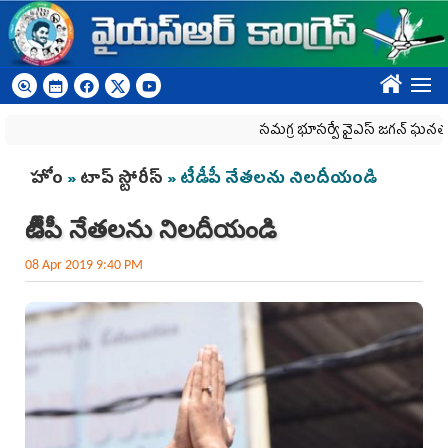
Skip to main content
????
స‌మ‌గ్ర భూస‌ర్వే వైఎస్ జ‌గ‌న్ ఘ‌న‌త
You are here
హోం
»
టాప్ స్టోరీస్
» టీడీపీ నేతలను నిలదీయండి
టీడీపీ నేతలను నిలదీయండి
08 Apr 2019 9:40 PM