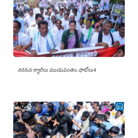
నిర‌స‌న ర్యాలీలు విజ‌య‌వంతం..ఫొటోలు4