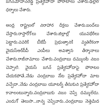
జగన్‌మోహన్‌రెడ్డి ప్రత్యేకహోదా పోరాటాలు చేశారు.ఢిల్లీలో
ధర్నాలు చేశారు.
ఆంధ్ర రాష్ట్రంలో నిరాహార దీక్షలు చేశారు.బంద్‌లు
చేస్తారు.రాస్తారోకోలు చేశారు.జిల్లాల్లో యువభేరీలు
పెట్టారు.చివరికి బీజేపీ ప్రభుత్వానికి వ్యతిరేకంగా
వైయస్‌ఆర్‌సీపీ ఎంపీలు అవిశ్వాస తీర్మానాలు
చేశారు.రాజీనామాలు చేశారు.చంద్రబాబు దమ్ముంటే నిజం
చెప్పాలి. వైయస్‌ జగన్‌ ప్రత్యేకహోదాపై పోరాటం
చేయకపోతే..నేడు చంద్రబాబు నోట ప్రత్యేకహోదా మాట
వచ్చేదా..నేడు చంద్రబాబు యూటర్న్‌ తీసుకుని ప్రత్యేకహోదా
కావాలంటున్నారు.చంద్రబాబుకు నిజం చెప్పే దమ్ములేదు.
ఎందుకో తెలుసా...నాన్న చెప్పేవారు..చంద్రబాబు నెత్తిమీద