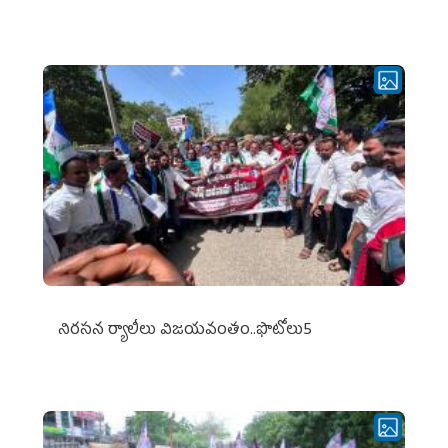
నిర‌స‌న ర్యాలీలు విజ‌య‌వంతం..ఫొటోలు5