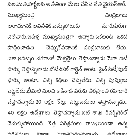
కుల,మత,పార్టీలకు అతీతంగా మేలు చేసిన నేత వైయస్‌ఆర్‌.
ముఖ్యమంత్రి చంద్రబాబు
అరాచకానికి,అవినీతికి,వెన్నుపోటుకు మారుపేరుగా
నిలిచారు.ఐదేళ్ల ముఖ్యమంత్రిగా ఉన్నారు.ఒకటంటే ఒకటి
సాధించాడని చెప్పుకోవడానికి చంద్రబాబుకు లేదు.
విశాఖపట్నం నగరానికి మెట్రోరైలు తెస్తానన్నాడు.మెగా ఐటి
పార్కు తెస్తాన్ననాడు.బోటినికల్‌ గార్డెన్‌ అంట.. సైన్‌ సిటీ,పుడ్‌
ఫార్కు అంటా.. ఎన్ని కథలు చెప్పలేదు. ఎన్ని పువ్వులు
పెట్టలేదు.భీమిలి నుంచి కాకినాడ వరుకు తీరప్రాంత రహదారి
వేస్తానన్నాడు.20 లక్షల కోట్లు పెట్టుబడులు తెస్తానన్నాడు..
40 లక్షల ఉద్యోగాలు తెస్తానన్నాడు.ఐటి శాఖ రివర్స్‌గేర్‌లో
వెనుక్కుపోయింది. కొత్త పరిశ్రమలు రాMýంండా ఉన్న