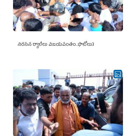
నిర‌స‌న ర్యాలీలు విజ‌య‌వంతం..ఫొటోలు3