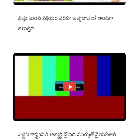
విత్తు నుంచి విక్రయం వరకూ అన్నదాతలకి అండగా
నిలుస్తూ..
ఎన్డీఏ రాష్ట్ర‌ప‌తి అభ్య‌ర్థి ద్రౌప‌ది ముర్ముతో వైయ‌స్ఆర్