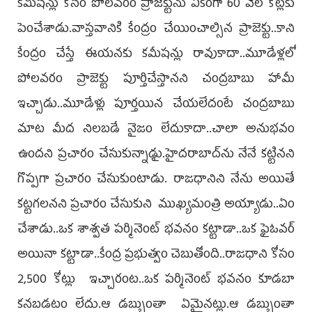
కమీషన్లు కోసం పోలవరం ప్రాజెక్టును ఏకంగా 60 వేల కోట్లకు
పెంచేశాడు.వాస్తవానికి కేంద్రం చేయించాల్సిన ప్రాజెక్టు..కాని
కేంద్రం చేస్తే ఈయనకు కమీషన్లు రావుకాదా..మూడేళ్లలో
పోలవరం ప్రాజెక్టు పూర్తిచేస్తానని చంద్రబాబు హామీ
ఇచ్చాడు..మూడేళ్లు పూర్తయిన చేయలేదంటే చంద్రబాబు
మాట మీద నిలబడే నైజం లేదుకాదా..చాలా అనుభవం
ఉందని ప్రచారం చేసుకున్నాడుౖ.హైదరాబాద్‌ను నేనే కట్టినని
గొప్పగా ప్రచారం చేసుకుంటాడు. రాజధానిని నేను అయితే
కట్టగలనని ప్రచారం చేసుకుని ముఖ్యమంత్రి అయ్యాడు..ఏం
చేశాడు..ఒక శాశ్వత పర్మినెంట్‌ భవనం కట్టాడా..ఒక ఫైఓవర్‌
అయినా కట్టాడా..కేంద్ర ప్రభుత్వం చెబుతోంది..రాజధాని కోసం
2,500 కోట్లు ఇచ్చారంట..ఒక పర్మినెంట్‌ భవనం కూడబా
కనబడటం లేదు.ఆ డబ్బుంతా ఏమైనట్లు.ఆ డబ్బుంతా