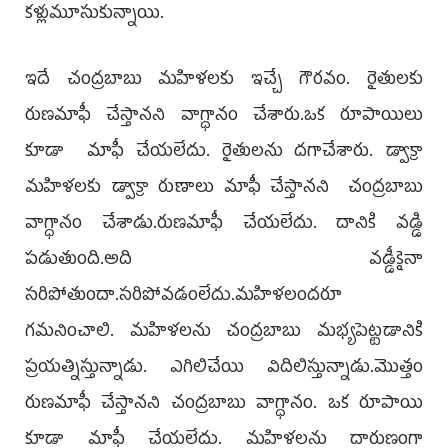
కళ్లుమూసుకున్నాయి.
ఇదే చంద్రబాబు మహిళలకు ఇచ్చే గౌరవం. రైతులకు
రుణమాఫీ చేస్తానని వాగ్ధానం చేశారు.ఒక రూపాయిలు
కూడా మాఫీ చేయలేదు. రైతులను దగాచేశారు. డ్వాక్రా
మహిళలకు డ్వాక్రా రుణాలు మాఫీ చేస్తానని చంద్రబాబు
వాగ్ధానం చేశాడు.రుణమాఫీ చేయలేదు. దానికి వడ్డి
పడుతుంది.అది వడ్డీకైనా
సరిపోతుందా.సరిపోవడంలేదు.మహిళలందరూ
గమనించాలి. మహిళలను చంద్రబాబు మభ్యపెట్టడానికి
ప్రయత్నిస్తున్నాడు. ఎగిలిచేయి విదిలిస్తున్నాడు.మొత్తం
రుణమాఫీ చేస్తానని చంద్రబాబు వాగ్ధానం. ఒక రూపాయి
కూడా మాఫీ చేయలేదు. మహిళలను దారుణంగా