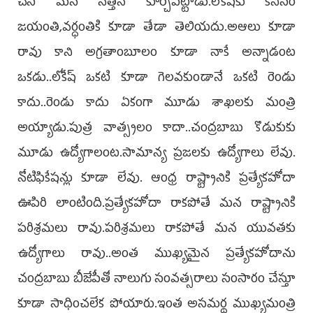
చేసి మన నెత్తిన కూర్చొపెట్టాడు.లోకేష్‌కు కనీసం
జయంతి,వర్ధంతికి కూడా తేడా తెలియదు.అఆలు కూడా
రావు కాని అగ్రతాంబూలం కూడా నాకే అన్నాడంట
ఒకడు..లోకేష్‌ ఒకటి కూడా గెలవకుండానే ఒకటి రెండు
కాదు..రెండు కాదు ఏకంగా మూడు శాఖలకు మంత్రి
అయ్యాడు.పుత్ర వాత్స్యలం కాదా..చంద్రబాబు కొడుకుకు
మూడు ఉద్యోగాలంట.సామాన్య ప్రజలకు ఉద్యోగాలు లేవు.
నోటిఫికేషన్లు కూడా లేవు. ఆంధ్ర రాష్ట్రానికి ప్రత్యేకహోదా
ఊపిరి లాంటింది.ప్రత్యేకహోదా రాకపోతే మన రాష్ట్రానికి
పరిశ్రమలు రావు.పరిశ్రమలు రాకపోతే మన యువతకు
ఉద్యోగాలు రావు..అంత ముఖ్యమైన ప్రత్యేకహోదాను
చంద్రబాబు బీజేపీతో నాలుగు సంవత్సరాలు సంసారం చేస్తూ
కూడా సాధించలేక పోయారు.ఇంత అసమర్థ ముఖ్యమంత్రి