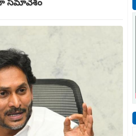
ియా స‌మావేశం