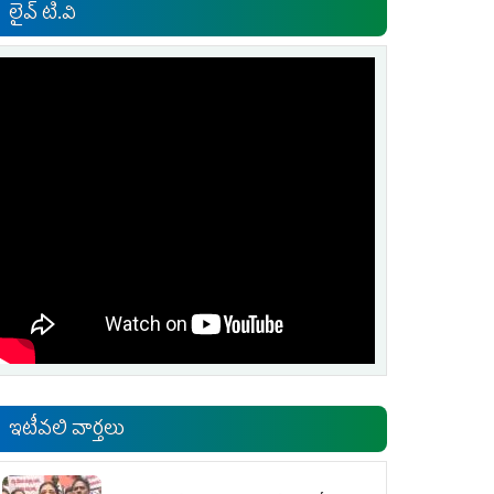
లైవ్ టి.వి
ఇటీవలి వార్తలు