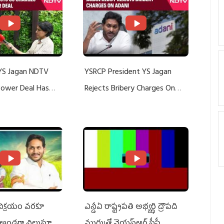
YS Jagan NDTV
YSRCP President YS Jagan
 Power Deal Has
Rejects Bribery Charges On
Do With Adani: YS
Adani, Threatens Defamation
ts US Charges
Suit Against Media Groups
 విక్రయం వరకూ
ఎన్డీఏ రాష్ట్ర‌ప‌తి అభ్య‌ర్థి ద్రౌప‌ది
అండగా నిలుస్తూ..
ముర్ముతో వైయ‌స్ఆర్ సీపీ