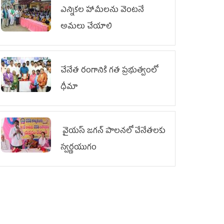
ఎన్నికల హామీలను వెంటనే
అమలు చేయాలి
చేనేత రంగానికి గత ప్రభుత్వంలో
ధీమా
వైయ‌స్ జగన్ పాలనలో చేనేతలకు
స్వర్ణయుగం