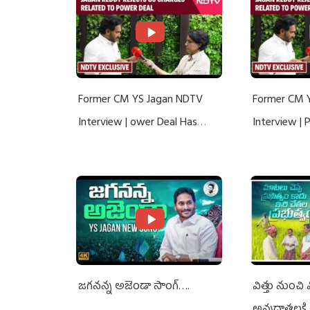
Former CM YS Jagan NDTV
Former CM 
Interview | ower Deal Has
Interview |
Nothing To Do With Adani: YS
Nothing To 
Jagan Rejects US Charges
Jagan Rejec
జగనన్న అజెండా సాంగ్….
విత్తు నుంచి
అన్నదాతలకి 