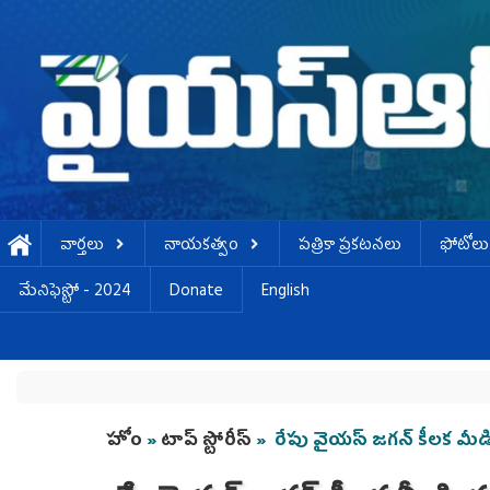
Skip to main content
వార్తలు
నాయకత్వం
పత్రికా ప్రకటనలు
ఫోటోలు
మేనిఫెస్టో - 2024
Donate
English
You are here
హోం
»
టాప్ స్టోరీస్
» రేపు వైయ‌స్ జ‌గ‌న్ కీల‌క 