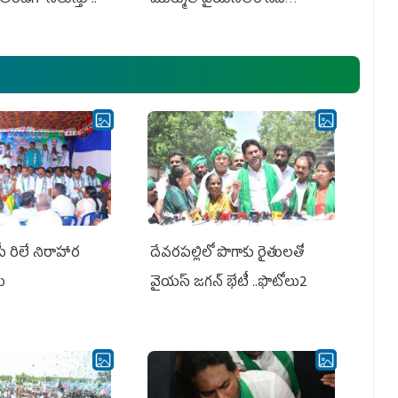
అధ్య‌క్షులు, సీఎం వైయ‌స్ జ‌గ‌న్,
ఎమ్మెల్యేలు, ఎంపీల స‌మావేశం
పీ రిలే నిరాహార
దేవరపల్లిలో పొగాకు రైతులతో
లు
వైయస్ జగన్ భేటీ ..ఫొటోలు2