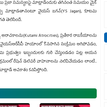
 పాటు ప్రజా సమస్యలపై మాట్లాడేందుకు తగినంత సమయం మైక్‌
చ్చి మాట్లాడతానంటూ వైయ‌స్‌ జగన్‌(YS Jagan), కూటమి
గతి తెలిసిందే.
న్న అరాచకాలను(Kutami Atrocities), ప్రతీకార రాజకీయాలను
ైయ‌స్ఆర్‌సీపీ హయాంలో కొనసాగిన సంక్షేమం ఆగిపోవడం,
ూటమి ప్రభుత్వం ఇబ్బందులకు గురి చేస్తుండడం పట్ల ఆయన
 ఈ క్రమంలో రేషన్‌ డెలివరీ వాహనాలను నిలిపివేయడం లాంటి..
ాడే అవకాశం కనిపిస్తోంది.