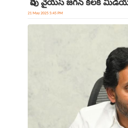
రేపు వైయ‌స్ జ‌గ‌న్ కీల‌క మీడ
21 May 2025 5:45 PM