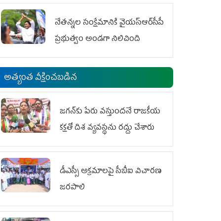
ఆందోళనలు
నేతన్నల సంక్షేమానికి వైయ‌స్ఆర్‌సీపీ
ప్రభుత్వం అండగా నిలిచింది
అత్యంత వీక్షించబడిన
జగన్‌కు పేరు వస్తుందనే రాజకీయ
కక్షతో దిశ వ్య‌వ‌స్థ‌ను రద్దు చేశారు
డీఎస్సీ అక్రమాలపై సీబీఐ విచారణ
జరపాలి