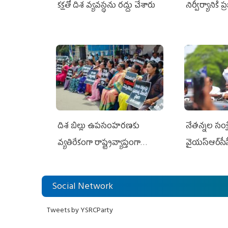
కక్షతో దిశ వ్య‌వ‌స్థ‌ను రద్దు చేశారు
నిర్వీర్యానికి 
దిశ బిల్లు ఉపసంహరణకు
నేతన్నల సంక్ష
వ్యతిరేకంగా రాష్ట్రవ్యాప్తంగా
వైయ‌స్ఆర్‌సీప
వైయ‌స్ఆర్‌సీపీ మహిళా విభాగం
అండగా నిలిచ
ఆందోళనలు
Social Network
Tweets by YSRCParty