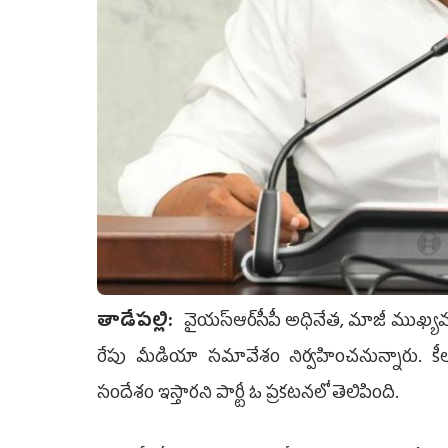
తాడేప‌ల్లి:
వైయ‌స్ఆర్‌సీపీ అధినేత, మాజీ ముఖ్యమం
రేపు మీడియా సమావేశం నిర్వహించనున్నారు. 
సందేశం ఇస్తారని పార్టీ ఓ ప్రకటనలో తెలిపింది.