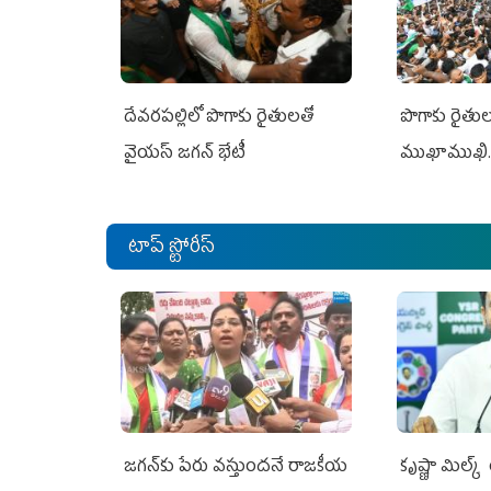
దేవరపల్లిలో పొగాకు రైతులతో
పొగాకు రైతుల‌
వైయస్ జగన్ భేటీ
ముఖాముఖి.
టాప్ స్టోరీస్
జగన్‌కు పేరు వస్తుందనే రాజకీయ
కృష్ణా మిల్క