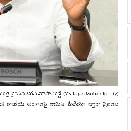
త్రి వైయ‌స్‌ జగన్‌ మోహన్‌రెడ్డి (YS Jagan Mohan Reddy)
కీలక రాజకీయ అంశాలపై ఆయన మీడియా ద్వారా ప్రజలకు