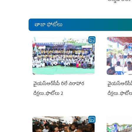
తాజా ఫోటోలు
వైయ‌స్ఆర్‌సీపీ రిలే నిరాహార
వైయ‌స్ఆర్‌సీ
దీక్షలు..ఫొటోలు 2
దీక్షలు..ఫొటో