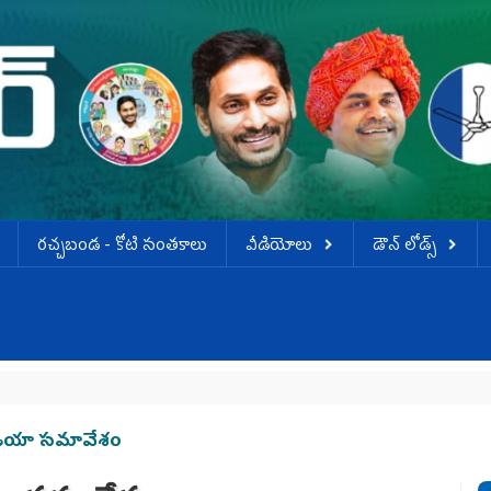
ర‌చ్చ‌బండ‌ - కోటి సంత‌కాలు
వీడియోలు
డౌన్ లోడ్స్
మీడియా స‌మావేశం