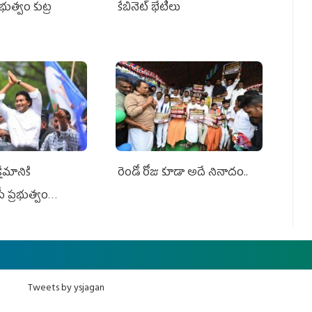
ప్రభుత్వం కుట్ర
కేబినెట్‌ భేటీలు
ేమానికి
రెండో రోజు కూడా అదే నినాదం..
ీ ప్రభుత్వం
ింది
Tweets by ysjagan