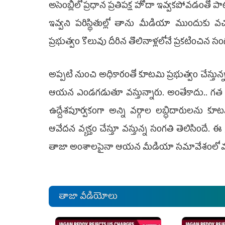
అసెంబ్లీలో ప్రధాన ప్రతిపక్ష హోదా ఇవ్వకపోవడంతో
ఇవ్వని పరిస్థితుల్లో తాను మీడియా ముందుకు వ
ప్రభుత్వం కొలువు దీరిన తొలినాళ్లలోనే ప్రకటించిన సం
అప్పటి నుంచి అధికారంతో కూటమి ప్రభుత్వం చేస్తు
ఆయన ఎండగడుతూ వస్తున్నారు. అంతేకాదు.. గత వ
ఉద్దేశపూర్వకంగా అన్ని వర్గాల లబ్ధిదారులను క
ఆవేదన వ్యక్తం చేస్తూ వస్తున్న సంగతి తెలిసిందే.
తాజా అంశాలపైనా ఆయన మీడియా స‌మావేశంలో మాట్ల
తాజా వీడియోలు