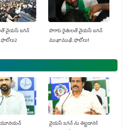
తో వైయ‌స్ జ‌గ‌న్
పొగాకు రైతుల‌తో వైయ‌స్ జ‌గ‌న్
.ఫొటోలు2
ముఖాముఖి..ఫొటోలు1
్‌ యూనియన్‌
వైయ‌స్ జగన్‌ ను తిట్టడానికే